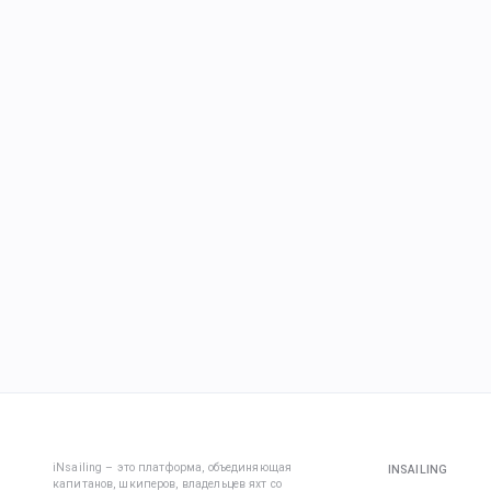
iNsailing – это платформа, объединяющая
INSAILING
капитанов, шкиперов, владельцев яхт со