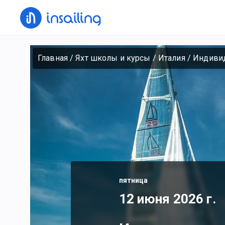
Главная
/
Яхт школы и курсы
/
Италия
/
Индивид
пятница
12 июня 2026 г.