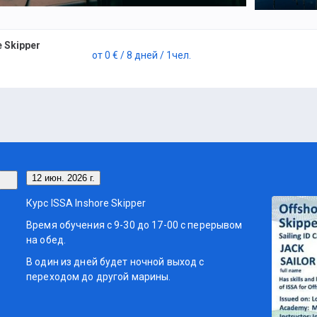
 Skipper
от
0 €
/ 8 дней
/ 1
чел.
12 июн. 2026 г.
Курс ISSA Inshore Skipper
Время обучения с 9-30 до 17-00 с перерывом
на обед.
В один из дней будет ночной выход с
переходом до другой марины.