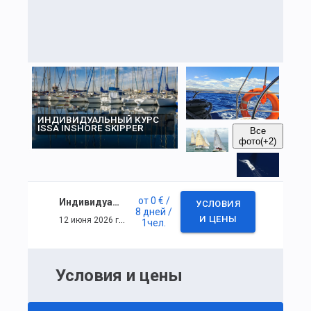
ИНДИВИДУАЛЬНЫЙ КУРС
ISSA INSHORE SKIPPER
Все
фото
(+2)
от
0 €
/
Индивидуальный курс ISSA Inshore Skipper
УСЛОВИЯ
8 дней
/
12 июня 2026 г. — 19 июня 2026 г.
И ЦЕНЫ
1
чел.
Условия и цены