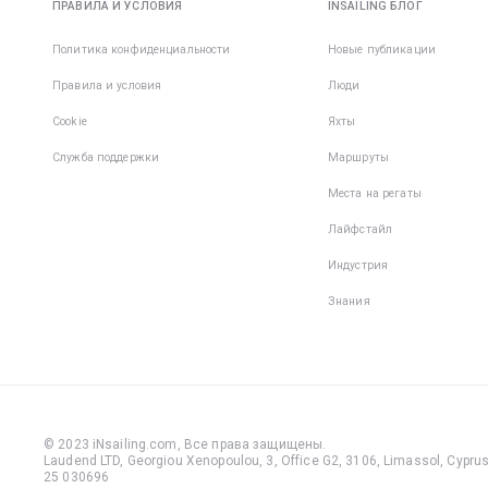
ПРАВИЛА И УСЛОВИЯ
INSAILING БЛОГ
Политика конфиденциальности
Новые публикации
Правила и условия
Люди
Cookie
Яхты
Служба поддержки
Маршруты
Места на регаты
Лайфстайл
Индустрия
Знания
© 2023 iNsailing.com,
Все права защищены
.
Laudend LTD, Georgiou Xenopoulou, 3, Office G2, 3106, Limassol, Cyprus,
25 030696