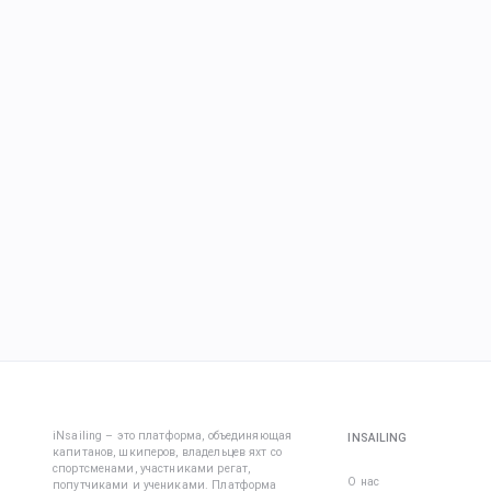
iNsailing – это платформа, объединяющая
INSAILING
капитанов, шкиперов, владельцев яхт со
спортсменами, участниками регат,
О нас
попутчиками и учениками. Платформа