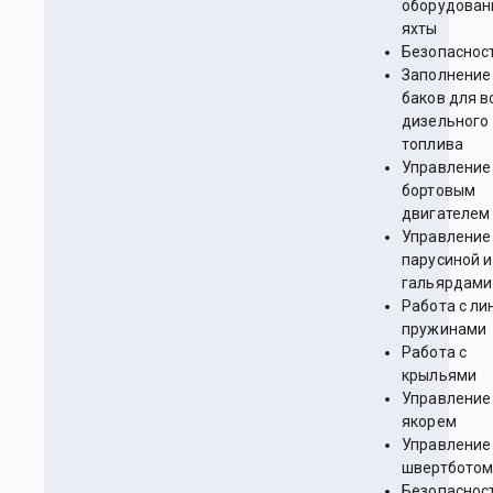
оборудован
яхты
Безопаснос
Заполнение
баков для в
дизельного
топлива
Управление
бортовым
двигателем
Управление
парусиной и
гальярдами
Работа с ли
пружинами
Работа с
крыльями
Управление
якорем
Управление
швертбото
Безопаснос