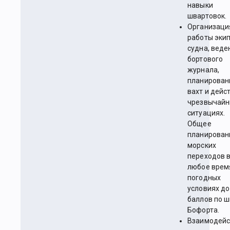
навыки
швартовок.
Организаци
работы эки
судна, веде
бортового
журнала,
планирован
вахт и дейс
чрезвычайн
ситуациях.
Общее
планирован
морских
переходов 
любое врем
погодных
условиях до
баллов по 
Бофорта.
Взаимодейс