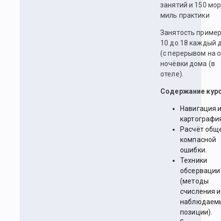
занятий и 150 мо
миль практики
Занятость пример
10 до 18 каждый 
(с перерывом на о
ночёвки дома (в
отеле).
Содержание курс
Навигация 
картографи
Расчёт общ
компасной
ошибки.
Техники
обсервации
(методы
счисления и
наблюдаем
позиции).