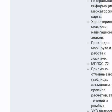
Генеральна
информаци
меркаторск
карты.
Характерис
маяков и
навигацион
знаков.
Прокладка
маршрута и
работа с
лоциями.
МППСС-72.
Приливно-
отливные в
(таблицы,
альманахи,
правила
расчетов, а
течений и
ромбы).
УКВ радиос