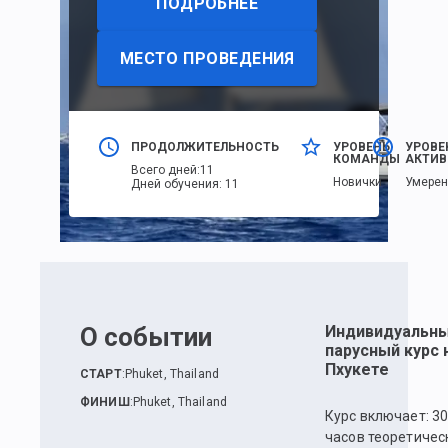
ПОДРОБНЕЕ
МЕСТО ПРОВЕДЕНИЯ
ПРОДОЛЖИТЕЛЬНОСТЬ
УРОВЕНЬ
УРОВЕ
КОМАНДЫ
АКТИВ
Всего дней
:
11
Новички
Умере
Дней обучения
:
11
О событии
Индивидуальн
парусный курс 
Пхукете
СТАРТ
:
Phuket, Thailand
ФИНИШ
:
Phuket, Thailand
Курс включает: 3
часов теоретичес