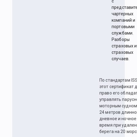
с
представит
чартерных
компаний и
портовыми
службами.
Разборы
страховых и
страховых
случаев.
По стандартам IS
этот сертификат 
право его облада
управлять парусн
моторным судном
24 метров длинно
дневное и ночное
время при удален
берега на 20 морс