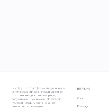
iNsailing – это платформа, объединяющая
INSAILING
капитанов, шкиперов, владельцев яхт со
спортсменами, участниками регат,
О нас
попутчиками и учениками. Платформа
помогает находить места на регате,
познакомит с шкипером.
Команда