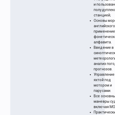
и пользова
полудуплек
станцией;
Основы мор
английского
применени
фонетическ
алфавита.
Введение в
синоптичес
метеоролог
анализ пог
прогнозов.
Управление
яхтой под
мотором и
парусами.
Все основн
маневры су
включая МО
Практическ