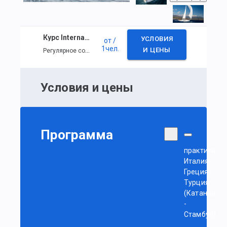
Курс International Bareboat Skipper (IYT)
УСЛОВИЯ
от
/
1
чел.
Регулярное событие
И ЦЕНЫ
Условия и цены
Программа
практика
Италия-
Греция-
Турция
(Катания
-
Стамбул)