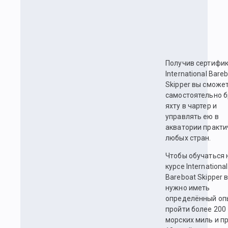
Получив сертифи
International Bare
Skipper вы сможе
самостоятельно б
яхту в чартер и
управлять ею в
акватории практи
любых стран.
Чтобы обучаться 
курсе International
Bareboat Skipper 
нужно иметь
определённый оп
пройти более 200
морских миль и п