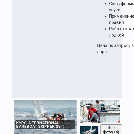
Свет, формы
звуки
Применени
правил
Работа с на
лодкой
Цена по запросу. 
евро
КУРС INTERNATIONAL
BAREBOAT SKIPPER (IYT)
Все
фото
(+4)