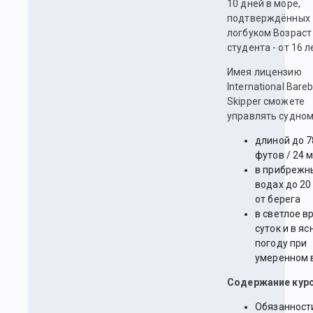
10 дней в море,
подтверждённых
логбуком Возраст
студента - от 16 л
Имея лицензию
International Bare
Skipper сможете
управлять судном
длиной до 7
футов / 24 
в прибрежн
водах до 20
от берега
в светлое в
суток и в я
погоду при
умеренном 
Содержание курс
Обязанност