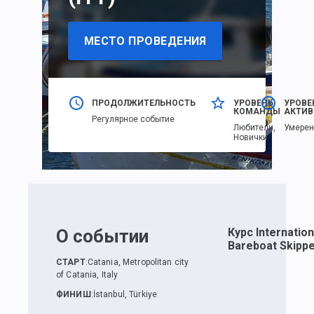
МЕСТО ПРОВЕДЕНИЯ
ПРОДОЛЖИТЕЛЬНОСТЬ
УРОВЕНЬ
УРОВЕ
КОМАНДЫ
АКТИВ
Регулярное событие
Любители,
Умере
Новички
О событии
Курс Internation
Bareboat Skippe
СТАРТ
:
Catania, Metropolitan city
of Catania, Italy
ФИНИШ
:
İstanbul, Türkiye