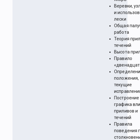
Веревки, уз
и использо
лески
Общая палу
работа
Теория прил
течений
Высота при
Правило
«двенадцат
Определен
положения,
текущие
исправлени
Построение
графика вл
приливов и
течений
Правила
поведения 
столкновен