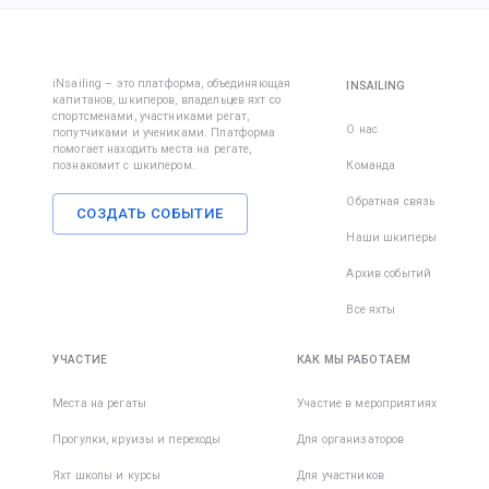
iNsailing – это платформа, объединяющая
INSAILING
капитанов, шкиперов, владельцев яхт со
спортсменами, участниками регат,
О нас
попутчиками и учениками. Платформа
помогает находить места на регате,
познакомит с шкипером.
Команда
Обратная связь
СОЗДАТЬ СОБЫТИЕ
Наши шкиперы
Архив событий
Все яхты
УЧАСТИЕ
КАК МЫ РАБОТАЕМ
Места на регаты
Участие в мероприятиях
Прогулки, круизы и переходы
Для организаторов
Яхт школы и курсы
Для участников