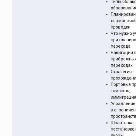
Типы облако
образовани
Планирован
лоцманской
проводки
Что нужно у
при планир
перехода
Навигации 
прибрежны
переходах
Стратегия
прохожден
Портовые п
таможня,
иммиграци
Управление
в ограниче
пространст
Швартовка,
постановка 
якорь