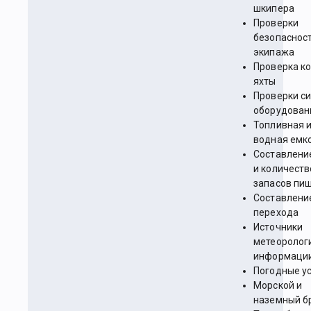
шкипера
Проверки
безопаснос
экипажа
Проверка к
яхты
Проверки си
оборудован
Топливная 
водная емк
Составлени
и количеств
запасов пи
Составлени
перехода
Источники
метеоролог
информаци
Погодные у
Морской и
наземный б