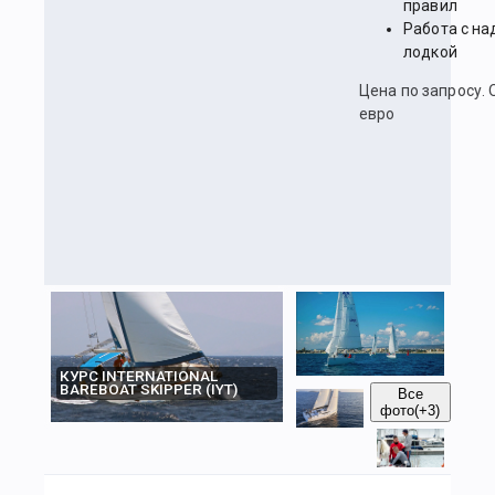
правил
Работа с на
лодкой
Цена по запросу. 
евро
КУРС INTERNATIONAL
BAREBOAT SKIPPER (IYT)
Все
фото
(+3)