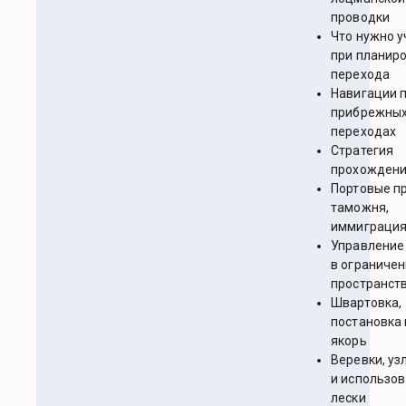
проводки
Что нужно у
при планир
перехода
Навигации 
прибрежны
переходах
Стратегия
прохожден
Портовые п
таможня,
иммиграци
Управление
в ограниче
пространст
Швартовка,
постановка 
якорь
Веревки, уз
и использо
лески