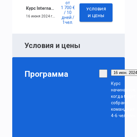
от
1 700 €
Курс International Bareboat Skipper (IYT)
УСЛОВИЯ
/ 10
16 июня 2024 г. — 25 июня 2024 г.
И ЦЕНЫ
дней
/
1
чел.
Условия и цены
Программа
16 июн. 2024
Курс
начинается,
когда будет
собрана
команда из
4-6 человек