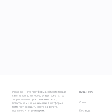
iNsailing – это платформа, объединяющая
INSAILING
капитанов, шкиперов, владельцев яхт со
спортсменами, участниками регат,
О нас
попутчиками и учениками. Платформа
помогает находить места на регате,
познакомит с шкипером.
Команда