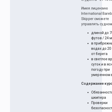
Имея лицензию
International Bare
Skipper сможете
управлять судном
длиной до 7
футов / 24 
в прибрежн
водах до 20
от берега
в светлое в
суток и в я
погоду при
умеренном 
Содержание курс
Обязанност
шкипера
Проверки
безопаснос