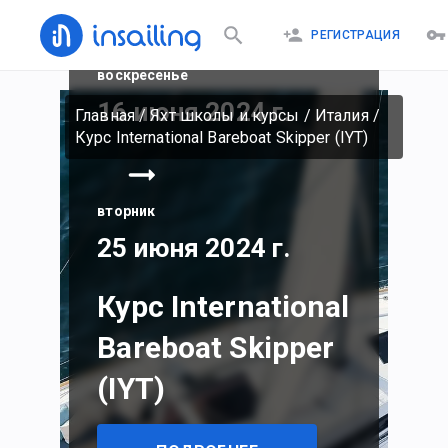
РЕГИСТРАЦИЯ
воскресенье
16 июня 2024 г.
Главная
/
Яхт школы и курсы
/
Италия
/
Курс International Bareboat Skipper (IYT)
вторник
25 июня 2024 г.
Курс International
Bareboat Skipper
(IYT)