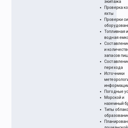
экипажа
Проверка к
яхты
Проверки си
оборудован
Топливная 
водная емк
Составлени
и количеств
запасов пи
Составлени
перехода
Источники
метеоролог
информаци
Погодные у
Морской и
наземный б
Типы облако
образовани
Планирован
лоцманской