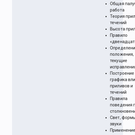
Общая палу
работа
Теория прил
течений
Высота при
Правило
«двенадцат
Определен
положения,
текущие
исправлени
Построение
графика вл
приливов и
течений
Правила
поведения 
столкновен
Свет, формы
звуки
Применени