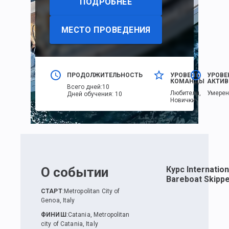
ПОДРОБНЕЕ
МЕСТО ПРОВЕДЕНИЯ
ПРОДОЛЖИТЕЛЬНОСТЬ
УРОВЕНЬ
УРОВЕ
КОМАНДЫ
АКТИВ
Всего дней
:
10
Любители,
Умере
Дней обучения
:
10
Новички
О событии
Курс Internation
Bareboat Skippe
СТАРТ
:
Metropolitan City of
Genoa, Italy
ФИНИШ
:
Catania, Metropolitan
city of Catania, Italy