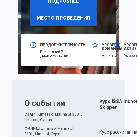
ПОДРОБНЕЕ
МЕСТО ПРОВЕДЕНИЯ
ПРОДОЛЖИТЕЛЬНОСТЬ
УРОВЕНЬ
УРОВЕ
КОМАНДЫ
АКТИВ
Всего дней
:
7
Новички
Умере
Дней обучения
:
7
О событии
Курс ISSA Insho
Skipper
СТАРТ
:
Limassol Marina St 3601,
Limasol, Cyprus
ФИНИШ
:
Limassol Marina St
Курс рассчитан на
3601, Limasol, Cyprus