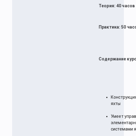
Теория: 40 часов
Практика: 50 час
Содержание курс
Конструкци
яхты
Умеет упра
элементар
системами 