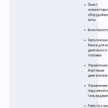
Знает
элементарн
оборудован
яхты
Безопаснос
Заполнение
баков для в
дизельного
топлива
Управление
бортовым
двигателем
Управление
парусиной и
гальярдами
Работа с ли