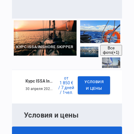
КУРС ISSA INSHORE SKIPPER
Все
фото
(+1)
от
Курс ISSA Inshore Skipper
УСЛОВИЯ
1 850 €
/ 7 дней
30 апреля 2023 г. — 6 мая 2023 г.
И ЦЕНЫ
/ 1
чел.
Условия и цены