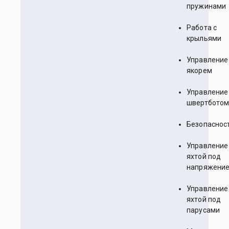
пружинами
Работа с
крыльями
Управление
якорем
Управление
швертбото
Безопаснос
Управление
яхтой под
напряжени
Управление
яхтой под
парусами