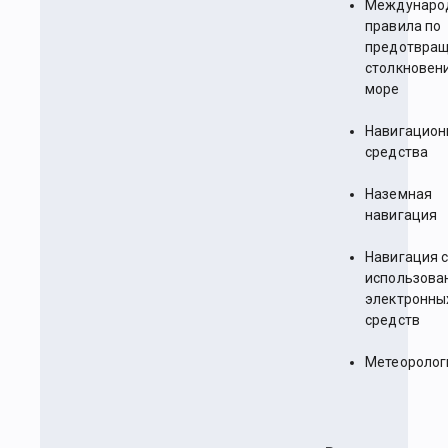
Междунаро
правила по
предотвра
столкновен
море
Навигацион
средства
Наземная
навигация
Навигация 
использова
электронны
средств
Метеоролог