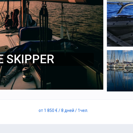
E SKIPPER
от
1 850 €
/ 8 дней
/ 1
чел.