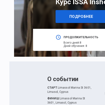
Курс ISSA Insh
ПОДРОБНЕЕ
ПРОДОЛЖИТЕЛЬНОСТЬ
Всего дней
:
8
Дней обучения
:
8
О событии
СТАРТ
:
Limassol Marina St 3601,
Limasol, Cyprus
ФИНИШ
:
Limassol Marina St
3601, Limasol, Cyprus