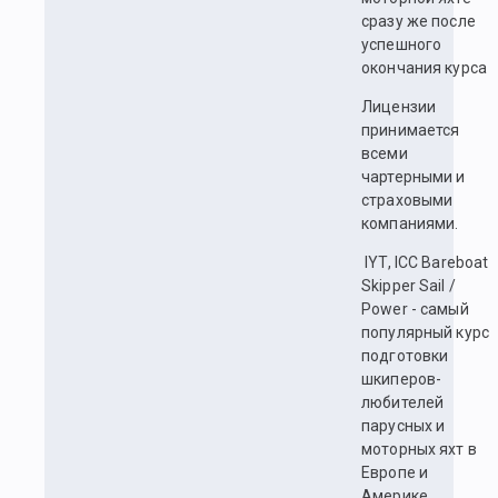
сразу же после
успешного
окончания курса
Лицензии
принимается
всеми
чартерными и
страховыми
компаниями.
IYT, ICC Bareboat
Skipper Sail /
Power - самый
популярный курс
подготовки
шкиперов-
любителей
парусных и
моторных яхт в
Европе и
Америке.