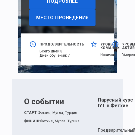
ПОДРОБНЕЕ
МЕСТО ПРОВЕДЕНИЯ
ПРОДОЛЖИТЕЛЬНОСТЬ
УРОВЕНЬ
УРОВЕ
КОМАНДЫ
АКТИВ
Всего дней
:
8
Новички
Умере
Дней обучения
:
7
О событии
Парусный курс
IYT в Фетхие
СТАРТ
:
Фетхие, Мугла, Турция
ФИНИШ
:
Фетхие, Мугла, Турция
Предварительны