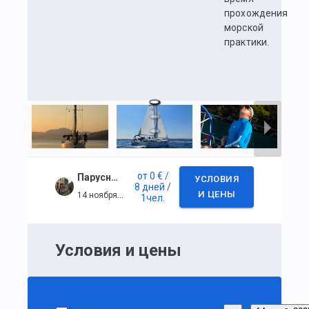
прохождения
морской
практики.
от
0 €
/
Парусный курс IYT в Фетхие
УСЛОВИЯ
8 дней
/
14 ноября 2025 г. — 21 ноября 2025 г.
И ЦЕНЫ
1
чел.
Условия и цены