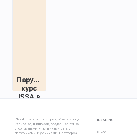
Парусный
курс
ISSA в
Мармарисе
Курс Inshore
iNsailing – это платформа, объединяющая
INSAILING
Skipper
капитанов, шкиперов, владельцев яхт со
спортсменами, участниками регат,
(капитан
О нас
попутчиками и учениками. Платформа
прибрежного