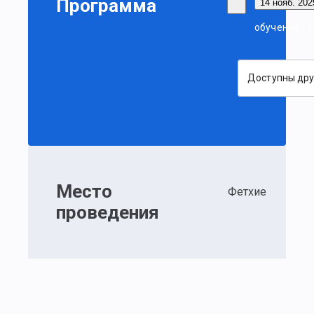
Программа
14 нояб. 2025
обучение - 
Доступны дру
Место
Фетхие
проведения