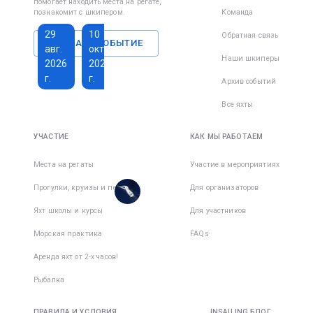
помогает находить места на регате,
плавания)
познакомит с шкипером.
Команда
29
10
Обратная связь
СОЗДАТЬ СОБЫТИЕ
авг.
окт.
Наши шкиперы
2026
2026
г.
г.
Архив событий
Все яхты
1 350 €
193 €
Всего дней
:
8
за
УЧАСТИЕ
КАК МЫ РАБОТАЕМ
Активных
активный
дней
:
7
день
Места на регаты
Участие в мероприятиях
Есть
Прогулки, круизы и переходы
Для организаторов
места в
1
командe
Яхт школы и курсы
Для участников
Морская практика
FAQs
Аренда яхт от 2-х часов!
Рыбалка
ПРАВИЛА И УСЛОВИЯ
INSAILING БЛОГ