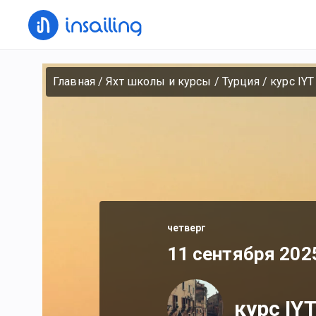
Главная
/
Яхт школы и курсы
/
Турция
/
курс IYT
четверг
11 сентября 2025
курс IY