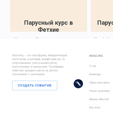
Парусный курс в
Пару
Фетхие
Недельное обучение на парусном курсе
Курс Insho
прибрежно
14 авг.
14 авг.
13 сент.
2026 г.
2026 г.
2026 г.
29 авг. 20
iNsailing – это платформа, объединяющая
INSAILING
капитанов, шкиперов, владельцев яхт со
1 590 €
1 350 €
228 €
спортсменами, участниками регат,
О нас
попутчиками и учениками. Платформа
Всего дней
:
7
Всего дней
:
8
помогает находить места на регате,
Активных дней
:
7
за активный день
Активных дне
познакомит с шкипером.
Команда
Обратная связь
Есть места в
1
командe
Есть места 
СОЗДАТЬ СОБЫТИЕ
Наши шкиперы
Архив событий
Все яхты