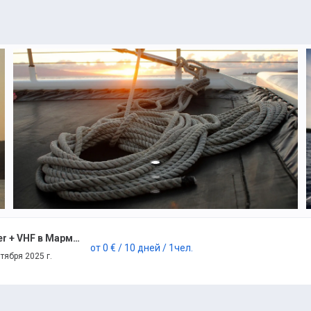
курс IYT Bareboat Skipper + VHF в Мармарисе
от
0 €
/ 10 дней
/ 1
чел.
тября 2025 г.