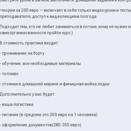
Смотрите уроки в записи, выполняете домашние задания и контр
•теория за 200 евро — включает в себя только видеоуроки и тесты
преподавателя, доступ к видеолекциям полгода.
Подходит тем, кто не любит заниматься в потоке, кому не нужен к
самоорганизованности пройти курс:)
В стоимость практики входит:
- проживание на борту
- обучение, все необходимые материалы
- топливо
- стоянки в домашней марине и финишная мойка лодки
Дополнительно у вас будет:
- ваша логистика
- питание (в среднем это 200 евро на 1 человека)
- оформление документов(280-350 евро)