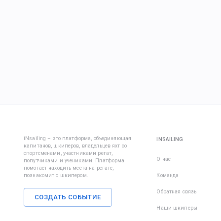
iNsailing – это платформа, объединяющая
INSAILING
капитанов, шкиперов, владельцев яхт со
спортсменами, участниками регат,
О нас
попутчиками и учениками. Платформа
помогает находить места на регате,
познакомит с шкипером.
Команда
Обратная связь
СОЗДАТЬ СОБЫТИЕ
Наши шкиперы