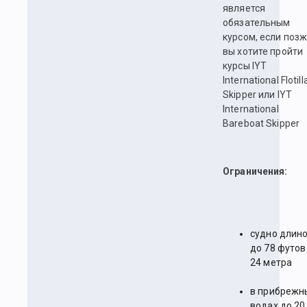
является
обязательным
курсом, если поз
вы хотите пройти
курсы IYT
International Flotill
Skipper или IYT
International
Bareboat Skipper
Ограничения:
судно длин
до 78 футов
24 метра
в прибрежн
водах до 20