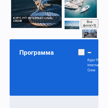
КУРС IYT INTERNATIONAL
CREW
Все
фото
(+3)
Программа
Курс IYT
International
Crew