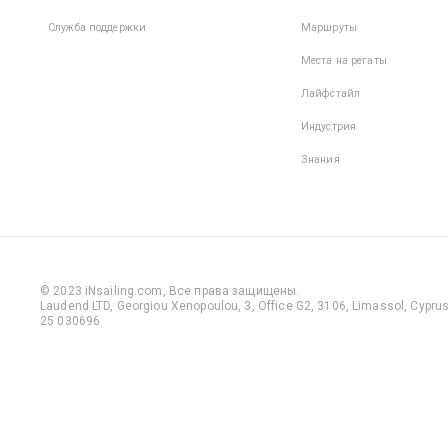
Служба поддержки
Маршруты
Места на регаты
Лайфстайл
Индустрия
Знания
© 2023 iNsailing.com,
Все права защищены
.
Laudend LTD, Georgiou Xenopoulou, 3, Office G2, 3106, Limassol, Cyprus,
25 030696