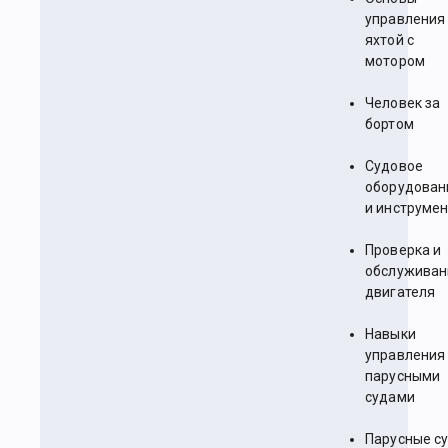
управления
яхтой с
мотором
Человек за
бортом
Судовое
оборудован
и инструме
Проверка и
обслуживан
двигателя
Навыки
управления
парусными
судами
Парусные с