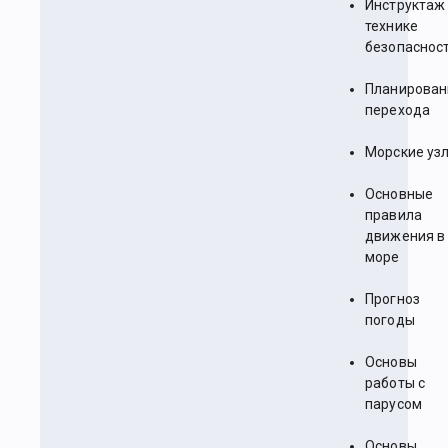
Инструктаж
технике
безопаснос
Планирован
перехода
Морские уз
Основные
правила
движения в
море
Прогноз
погоды
Основы
работы с
парусом
Основы