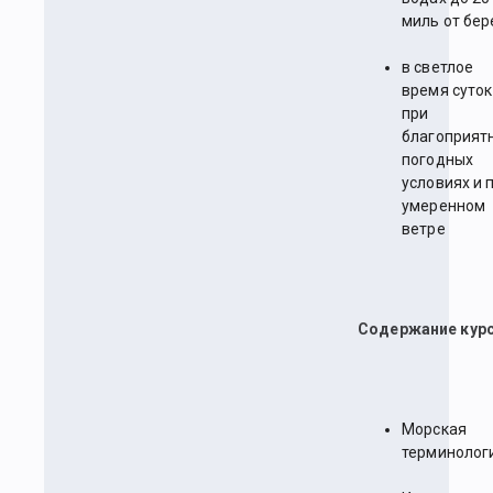
миль от бер
в светлое
время суток
при
благоприят
погодных
условиях и 
умеренном
ветре
Содержание курс
Морская
терминолог