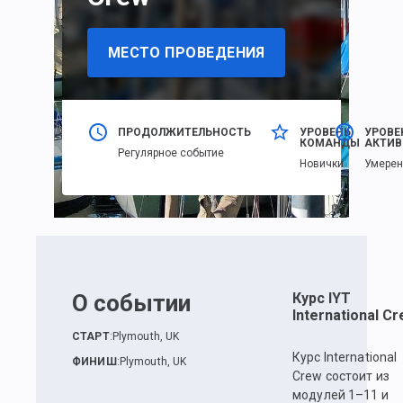
МЕСТО ПРОВЕДЕНИЯ
ПРОДОЛЖИТЕЛЬНОСТЬ
УРОВЕНЬ
УРОВЕ
КОМАНДЫ
АКТИВ
Регулярное событие
Новички
Умере
О событии
Курс IYT
International C
СТАРТ
:
Plymouth, UK
Курс International
ФИНИШ
:
Plymouth, UK
Crew состоит из
модулей 1–11 и