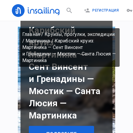
суббота
РЕГИСТРАЦИЯ
14 марта 2020 г.
Карибский
Главная
/
Круизы, прогулки, экспедиции
круиз:
/
Мартиника
/
Карибский круиз:
Мартиника — Сент Винсент
Мартиника —
и Гренадины — Мюстик — Санта Люсия —
Мартиника
Сент Винсент
и Гренадины —
Мюстик — Санта
Люсия —
Мартиника