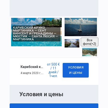
КАРИБСКИЙ КРУИЗ:
МАРТИНИКА — СЕНТ
ВИНСЕНТ И ГРЕНАДИНЫ —
МЮСТИК — САНТА ЛЮСИЯ —
МАРТИНИКА
Все
фото
(+2)
от
500 €
Карибский круиз: Мартиника — Сент Винсент и Гренадины — Мюстик — Санта Люсия — Мартиника
УСЛОВИЯ
/ 11
дней
/
4 марта 2020 г. — 14 марта 2020 г.
И ЦЕНЫ
1
чел.
Условия и цены