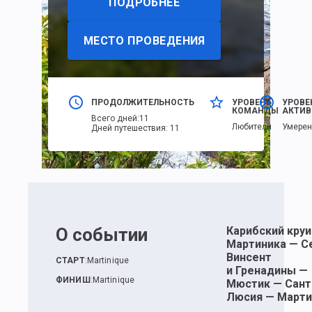
ПОДРОБНЕЕ
МЕСТО ПРОВЕДЕНИЯ
ПРОДОЛЖИТЕЛЬНОСТЬ
УРОВЕНЬ
УРОВЕ
КОМАНДЫ
АКТИВ
Всего дней
:
11
Любители
Умере
Дней путешествия
:
11
О событии
Карибский круи
Мартиника — С
Винсент
СТАРТ
:
Martinique
и Гренадины —
ФИНИШ
:
Martinique
Мюстик — Сант
Люсия — Марти