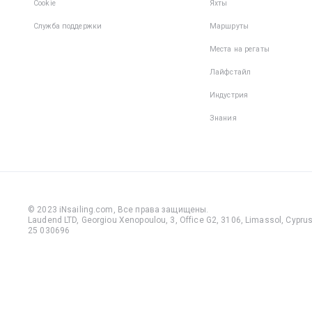
Cookie
Яхты
Служба поддержки
Маршруты
Места на регаты
Лайфстайл
Индустрия
Знания
© 2023 iNsailing.com,
Все права защищены
.
Laudend LTD, Georgiou Xenopoulou, 3, Office G2, 3106, Limassol, Cyprus,
25 030696