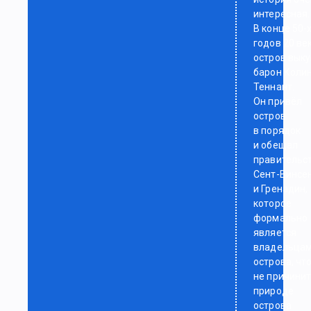
интересная.
В конце 50-
годов 20 ве
остров вык
барон Коли
Теннант.
Он привёл
остров
в порядок
и обещал
правительс
Сент-Винсе
и Гренадин,
которое
формально
является
владельца
острова, чт
не причини
природе
острова