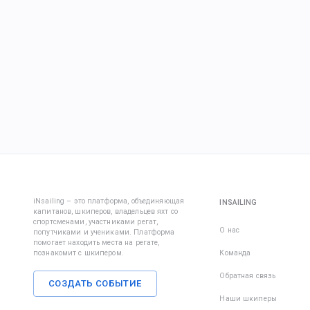
iNsailing – это платформа, объединяющая
INSAILING
капитанов, шкиперов, владельцев яхт со
спортсменами, участниками регат,
О нас
попутчиками и учениками. Платформа
помогает находить места на регате,
познакомит с шкипером.
Команда
Обратная связь
СОЗДАТЬ СОБЫТИЕ
Наши шкиперы