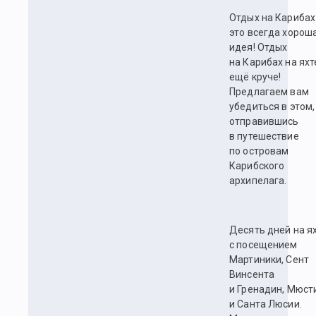
Отдых на Карибах
это всегда хорош
идея! Отдых
на Карибах на яхт
ещё круче!
Предлагаем вам
убедиться в этом,
отправившись
в путешествие
по островам
Карибского
архипелага.
Десять дней на я
с посещением
Мартиники, Сент
Винсента
и Гренадин, Мюст
и Санта Люсии.