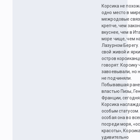
Корсика не похож
одно место в мире
межродовые связ
крепче, чем закон
вкуснее, чем в Ит
море чище, чем н
Лазурном Берегу.
свой живой и ярк
остров корсикан
говорят: Корсику 
завоевывали, но 
не подчиняли.
Побывавшая ране
властью Пизы, Ген
Франции, сегодня
Корсика наслажд
особым статусом.
особая она во все
посреди моря, «о
красоты», Корсик
удивительно