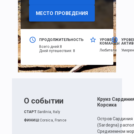
МЕСТО ПРОВЕДЕНИЯ
ПРОДОЛЖИТЕЛЬНОСТЬ
УРОВЕНЬ
УРОВЕ
КОМАНДЫ
АКТИВ
Всего дней
:
8
Любители
Умере
Дней путешествия
:
8
О событии
Круиз Сардини
Корсика
СТАРТ
:
Sardinia, Italy
Остров Сардиния
ФИНИШ
:
Corsica, France
(Sardegna) распо
Средиземном мор