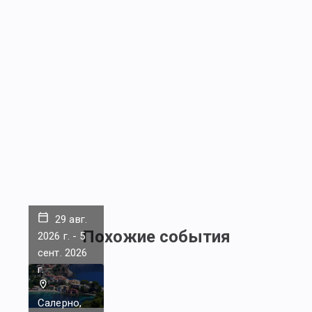
29 авг.
Похожие события
2026 г.
-
5
сент. 2026
г.
Салерно,