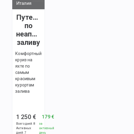
Италия
Путешествие
по
неаполитанскому
заливу
Комфортный
круиз на
яхте по
самым
красивым
курортам
залива
1 250 €
179 €
Всего дней
:
8
за
Активных
активный
дней
:
7
день