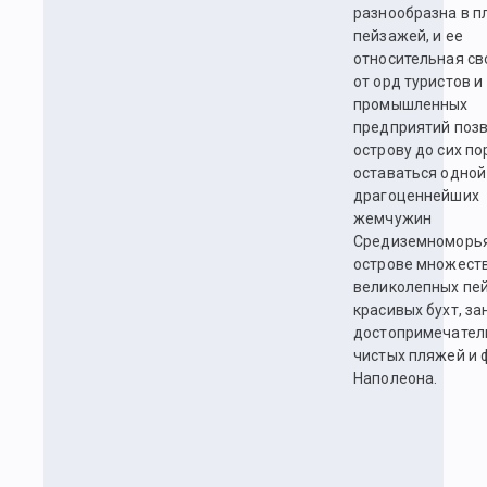
разнообразна в п
пейзажей, и ее
относительная с
от орд туристов и
промышленных
предприятий поз
острову до сих по
оставаться одной
драгоценнейших
жемчужин
Средиземноморья
острове множест
великолепных пе
красивых бухт, з
достопримечател
чистых пляжей и 
Наполеона.