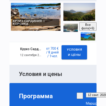
КРУИЗ САРДИНИЯ —
КОРСИКА
Все
фото
(+6)
от
700 €
Круиз Сардиния — Корсика
УСЛОВИЯ
/ 8 дней
12 сентября 2020 г. — 19 сентября 2020 г.
И ЦЕНЫ
/ 1
чел.
Условия и цены
Программа
12 сент. 2020
Маршрут: