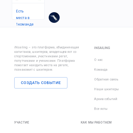
Есть
места в
1
командe
iNsailing – это платформа, объединяющая
INSAILING
капитанов, шкиперов, владельцев яхт со
спортсменами, участниками регат,
О нас
попутчиками и учениками. Платформа
помогает находить места на регате,
познакомит с шкипером.
Команда
Обратная связь
СОЗДАТЬ СОБЫТИЕ
Наши шкиперы
Архив событий
Все яхты
УЧАСТИЕ
КАК МЫ РАБОТАЕМ