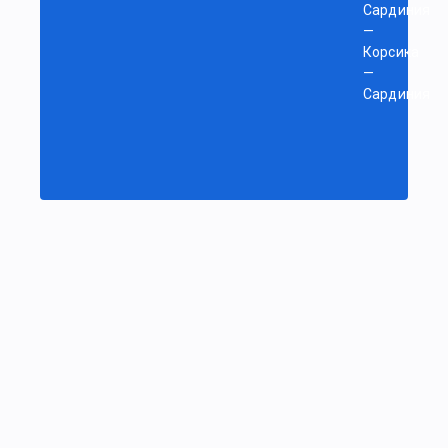
Сардиния
—
Корсика
—
Сардиния