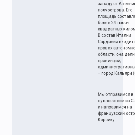
западу от Апенни
полуострова. Его
площадь составля
более 24 тысяч
квадратных килом
В состав Италии
Сардиния входит 
правах автономн
области, она дели
провинций,
административны
– город Кальяри (C
Мы отправимся в
путешествие из С
и направимся на
французский ост
Корсику.