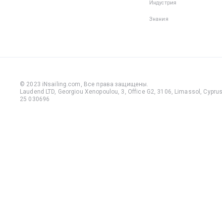
Индустрия
Знания
© 2023 iNsailing.com,
Все права защищены
.
Laudend LTD, Georgiou Xenopoulou, 3, Office G2, 3106, Limassol, Cyprus,
25 030696