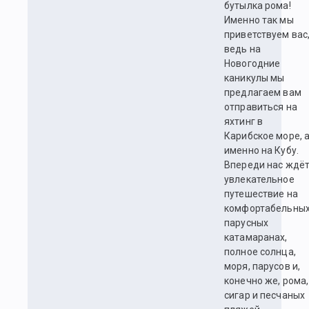
бутылка рома!
Именно так мы
приветствуем вас
ведь на
Новогодние
каникулы мы
предлагаем вам
отправиться на
яхтинг в
Карибское море, 
именно на Кубу.
Впереди нас ждё
увлекательное
путешествие на
комфортабельны
парусных
катамаранах,
полное солнца,
моря, парусов и,
конечно же, рома,
сигар и песчаных