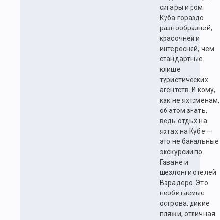
сигары и ром.
Куба гораздо
разнообразней,
красочней и
интересней, чем
стандартные
клише
туристических
агентств. И кому,
как не яхтсменам,
об этом знать,
ведь отдых на
яхтах на Кубе —
это не банальные
экскурсии по
Гаване и
шезлонги отелей
Варадеро. Это
необитаемые
острова, дикие
пляжи, отличная