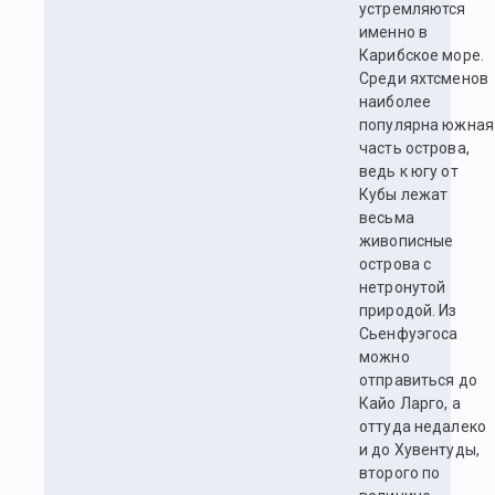
устремляются
именно в
Карибское море.
Среди яхтсменов
наиболее
популярна южная
часть острова,
ведь к югу от
Кубы лежат
весьма
живописные
острова с
нетронутой
природой. Из
Сьенфуэгоса
можно
отправиться до
Кайо Ларго, а
оттуда недалеко
и до Хувентуды,
второго по