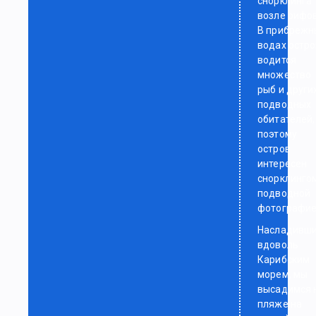
снорклинга
возле рифов
В прибрежн
водах остр
водится
множество
рыб и други
подводных
обитателей,
поэтому
остров
интересен
снорклинго
подводной
фотографие
Насладивш
вдоволь
Карибским
морем, мы
высадимся 
пляже на