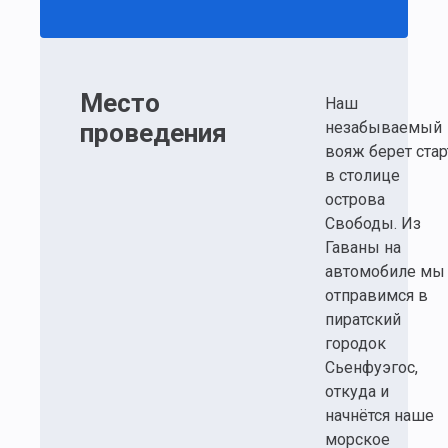
ждёт Вас!
Присоединяй
Место
Наш
проведения
незабываемый
вояж берет стар
в столице
острова
Свободы. Из
Гаваны на
автомобиле мы
отправимся в
пиратский
городок
Сьенфуэгос,
откуда и
начнётся наше
морское