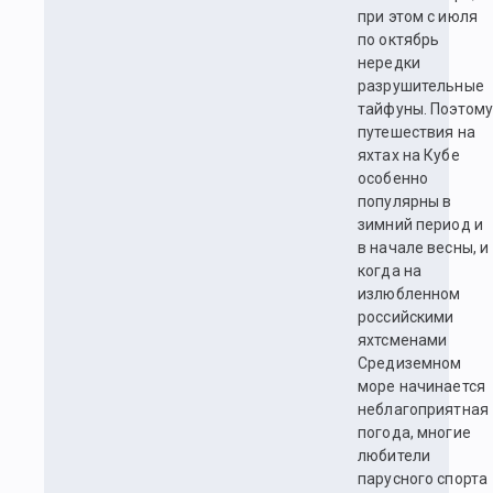
при этом с июля
по октябрь
нередки
разрушительные
тайфуны. Поэтом
путешествия на
яхтах на Кубе
особенно
популярны в
зимний период и
в начале весны, и
когда на
излюбленном
российскими
яхтсменами
Средиземном
море начинается
неблагоприятная
погода, многие
любители
парусного спорта