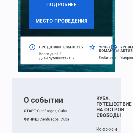
ПОДРОБНЕЕ
МЕСТО ПРОВЕДЕНИЯ
ПРОДОЛЖИТЕЛЬНОСТЬ
УРОВЕНЬ
УРОВЕ
КОМАНДЫ
АКТИВ
Всего дней
:
8
Любители
Умере
Дней путешествия
:
7
О событии
КУБА.
ПУТЕШЕСТВИЕ
НА ОСТРОВ
СТАРТ
:
Cienfuegos, Cuba
СВОБОДЫ
ФИНИШ
:
Cienfuegos, Cuba
Йо-хо-хо и