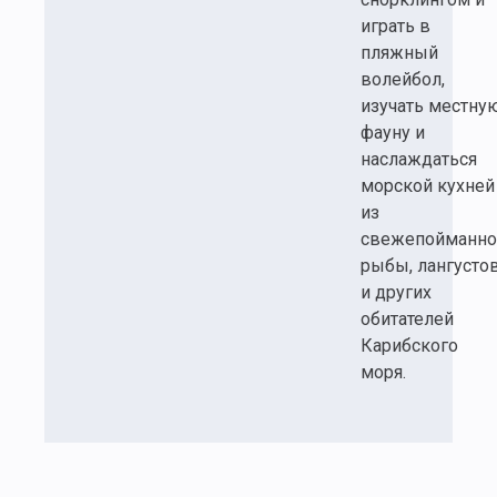
играть в
пляжный
волейбол,
изучать местну
фауну и
наслаждаться
морской кухней
из
свежепойманно
рыбы, лангусто
и других
обитателей
Карибского
моря.