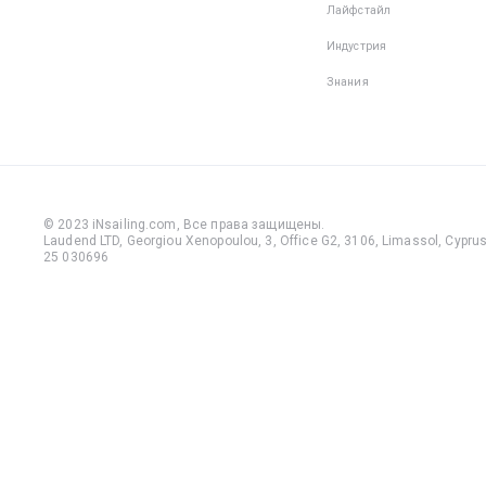
Лайфстайл
Индустрия
Знания
© 2023 iNsailing.com,
Все права защищены
.
Laudend LTD, Georgiou Xenopoulou, 3, Office G2, 3106, Limassol, Cyprus,
25 030696