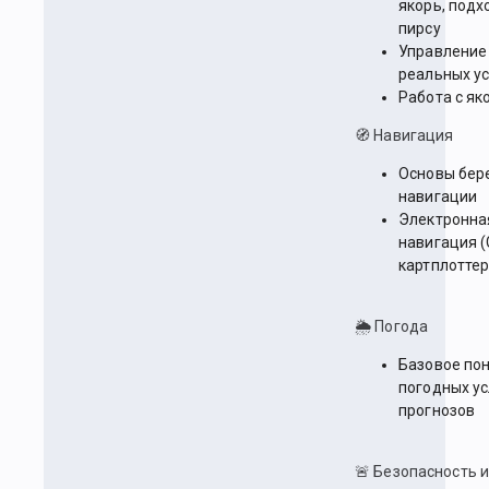
якорь, подх
пирсу
Управление 
реальных у
Работа с як
🧭 Навигация
Основы бер
навигации
Электронна
навигация (
картплоттер
🌦 Погода
Базовое по
погодных ус
прогнозов
🚨 Безопасность 