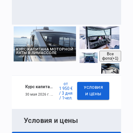
КУРС КАПИТАНА МОТОРНОЙ
ЯХТЫ В ЛИМАССОЛЕ
Все
фото
(+1)
от
Курс капитана моторной яхты в Лимассоле
УСЛОВИЯ
1 950 €
/ 3 дня
30 мая 2026 г. — 1 июня 2026 г.
И ЦЕНЫ
/ 1
чел.
Условия и цены