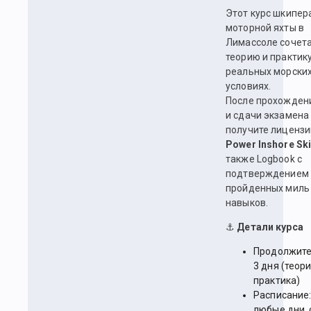
Этот курс шкипер
моторной яхты в
Лимассоле сочет
теорию и практику
реальных морски
условиях.
После прохожден
и сдачи экзамена
получите лиценз
Power Inshore Sk
также Logbook с
подтверждением
пройденных миль
навыков.
⚓
Детали курса
Продолжите
3 дня (теори
практика)
Расписание:
любые дни, 