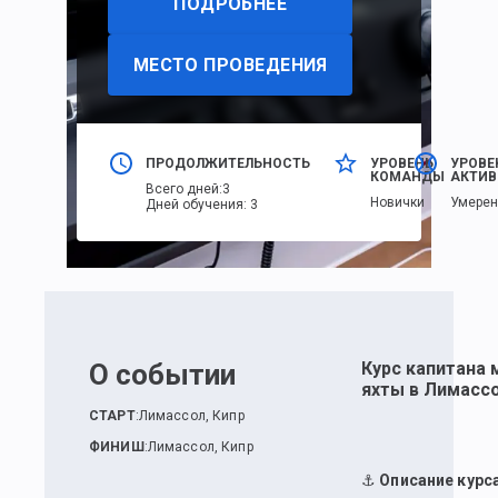
ПОДРОБНЕЕ
МЕСТО ПРОВЕДЕНИЯ
ПРОДОЛЖИТЕЛЬНОСТЬ
УРОВЕНЬ
УРОВЕ
КОМАНДЫ
АКТИВ
Всего дней
:
3
Новички
Умере
Дней обучения
:
3
О событии
Курс капитана
яхты в Лимасс
СТАРТ
:
Лимассол, Кипр
ФИНИШ
:
Лимассол, Кипр
⚓
Описание курс