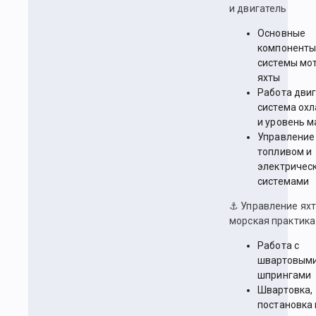
и двигатель
Основные
компоненты
системы мо
яхты
Работа двиг
система ох
и уровень м
Управление
топливом и
электричес
системами
⚓ Управление яхт
морская практика
Работа с
швартовыми
шпрингами
Швартовка,
постановка 