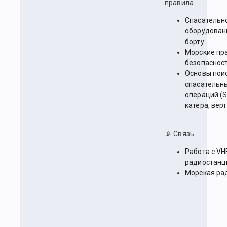
правила
Спасательн
оборудован
борту
Морские пр
безопаснос
Основы пои
спасательн
операций (
катера, вер
📡 Связь
Работа с VH
радиостанц
Морская ра