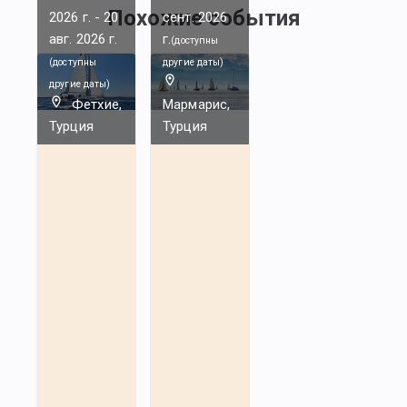
Похожие события
2026 г.
-
20
сент. 2026
авг. 2026 г.
г.
(
доступны
(
доступны
другие даты
)
другие даты
)
Фетхие,
Мармарис,
Турция
Турция