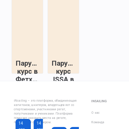
Парусный
Парусный
курс в
курс
Фетхие
ISSA в
Мармарисе
Недельное
обучение
Курс Inshore
iNsailing – это платформа, объединяющая
INSAILING
на
Skipper
капитанов, шкиперов, владельцев яхт со
парусном
спортсменами, участниками регат,
(капитан
О нас
попутчиками и учениками. Платформа
курсе
прибрежного
помогает находить места на регате,
плавания)
познакомит с шкипером.
Команда
14
14
13