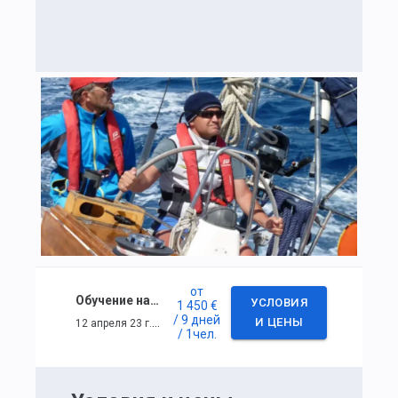
от
Обучение на IYT Bareboat Skipper
УСЛОВИЯ
1 450 €
/ 9 дней
12 апреля 23 г. — 20 апреля 23 г.
И ЦЕНЫ
/ 1
чел.