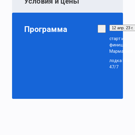
Условия и цены
Программа
12 апр. 23 г.
старт и
финиш в
Мармарисе
лодка First
47/7