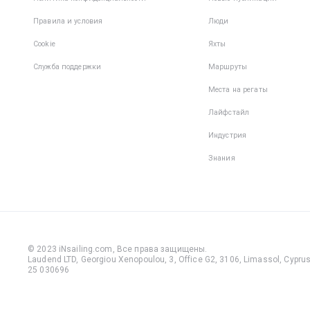
Правила и условия
Люди
Cookie
Яхты
Служба поддержки
Маршруты
Места на регаты
Лайфстайл
Индустрия
Знания
© 2023 iNsailing.com,
Все права защищены
.
Laudend LTD, Georgiou Xenopoulou, 3, Office G2, 3106, Limassol, Cyprus,
25 030696