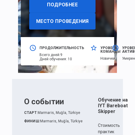
ПОДРОБНЕЕ
МЕСТО ПРОВЕДЕНИЯ
ПРОДОЛЖИТЕЛЬНОСТЬ
УРОВЕНЬ
УРОВЕ
КОМАНДЫ
АКТИВ
Всего дней
:
9
Новички
Умере
Дней обучения
:
10
О событии
Обучение на
IYT Bareboat
Skipper
СТАРТ
:
Marmaris, Muğla, Türkiye
ФИНИШ
:
Marmaris, Muğla, Türkiye
Стоимость
практик