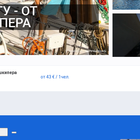
У - ОТ
ПЕРА
 шкипера
от
43 €
/ 1
чел.