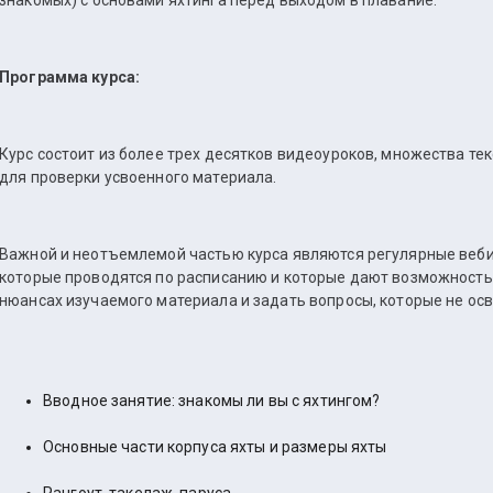
знакомых) с основами яхтинга перед выходом в плавание.
Программа курса:
Курс состоит из более трех десятков видеоуроков, множества тек
для проверки усвоенного материала.
Важной и неотъемлемой частью курса являются регулярные веб
которые проводятся по расписанию и которые дают возможность
нюансах изучаемого материала и задать вопросы, которые не осв
Вводное занятие: знакомы ли вы с яхтингом?
Основные части корпуса яхты и размеры яхты