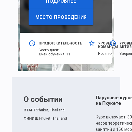
ПОДРОБНЕЕ
МЕСТО ПРОВЕДЕНИЯ
ПРОДОЛЖИТЕЛЬНОСТЬ
УРОВЕНЬ
УРОВЕ
КОМАНДЫ
АКТИВ
Всего дней
:
11
Новички
Умере
Дней обучения
:
11
О событии
Парусные курс
на Пхукете
СТАРТ
:
Phuket, Thailand
Курс включает: 3
ФИНИШ
:
Phuket, Thailand
часов теоретичес
занятий и 150 мо