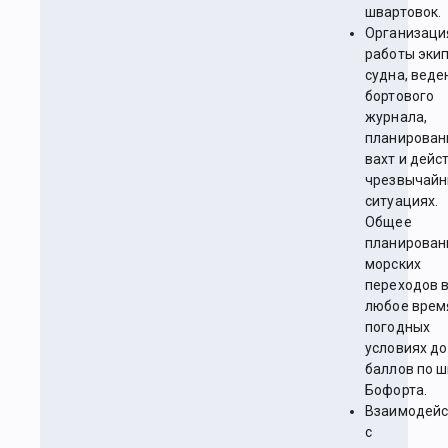
швартовок.
Организаци
работы эки
судна, веде
бортового
журнала,
планирован
вахт и дейс
чрезвычайн
ситуациях.
Общее
планирован
морских
переходов 
любое врем
погодных
условиях до
баллов по 
Бофорта.
Взаимодейс
с