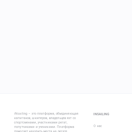
iNsailing – это платформа, объединяющая
INSAILING
капитанов, шкиперов, владельцев яхт со
спортсменами, участниками регат,
О нас
попутчиками и учениками. Платформа
помогает находить места на регате,