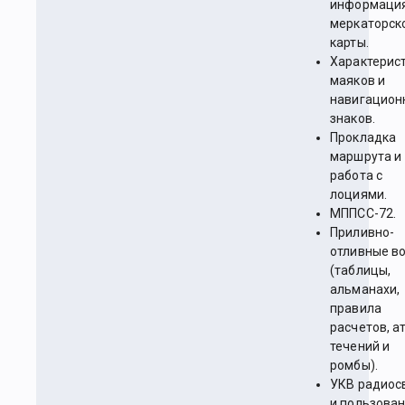
информаци
меркаторск
карты.
Характерис
маяков и
навигацион
знаков.
Прокладка
маршрута и
работа с
лоциями.
МППСС-72.
Приливно-
отливные в
(таблицы,
альманахи,
правила
расчетов, а
течений и
ромбы).
УКВ радиос
и пользова