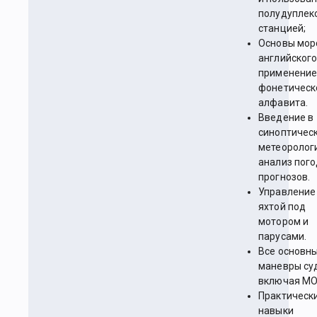
полудуплек
станцией;
Основы мор
английского
применени
фонетическ
алфавита.
Введение в
синоптичес
метеоролог
анализ пог
прогнозов.
Управление
яхтой под
мотором и
парусами.
Все основн
маневры су
включая МО
Практическ
навыки