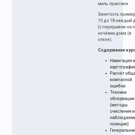
миль практики
Занятость пример
10 до 18 каждый 
(с перерывом на о
ночёвки дома (в
отеле).
Содержание курс
Навигация 
картографи
Расчёт общ
компасной
ошибки.
Техники
обсервации
(методы
счисления и
наблюдаем
позиции).
Генеральна