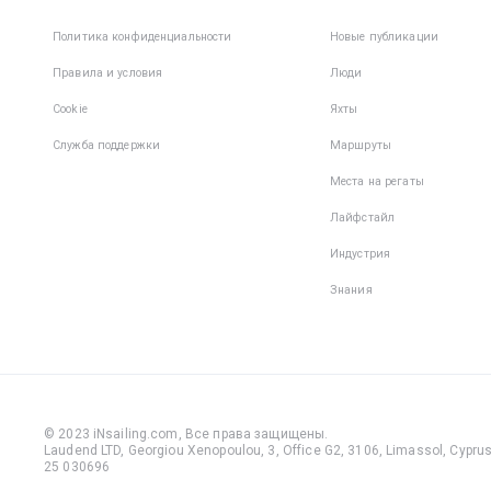
Политика конфиденциальности
Новые публикации
Правила и условия
Люди
Cookie
Яхты
Служба поддержки
Маршруты
Места на регаты
Лайфстайл
Индустрия
Знания
© 2023 iNsailing.com,
Все права защищены
.
Laudend LTD, Georgiou Xenopoulou, 3, Office G2, 3106, Limassol, Cyprus,
25 030696