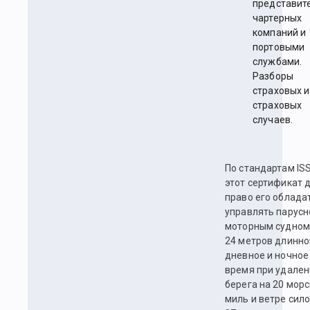
представит
чартерных
компаний и
портовыми
службами.
Разборы
страховых и
страховых
случаев.
По стандартам IS
этот сертификат 
право его облада
управлять парусн
моторным судном
24 метров длинно
дневное и ночное
время при удален
берега на 20 морс
миль и ветре сило