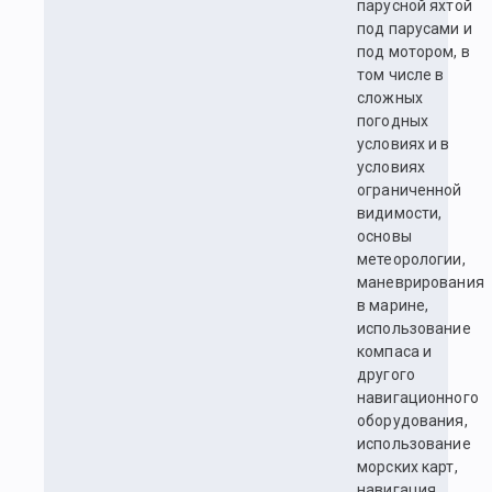
парусной яхтой
под парусами и
под мотором, в
том числе в
сложных
погодных
условиях и в
условиях
ограниченной
видимости,
основы
метеорологии,
маневрирования
в марине,
использование
компаса и
другого
навигационного
оборудования,
использование
морских карт,
навигация,