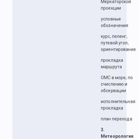
Меркаторской
проекции
условные
обозначения
курс, пеленг,
путевой угол,
ориентирование
прокладка
маршрута
ОМС в море, по
счислению и
обсервации
исполнительная
прокладка
план перехода
3.
Метеорология