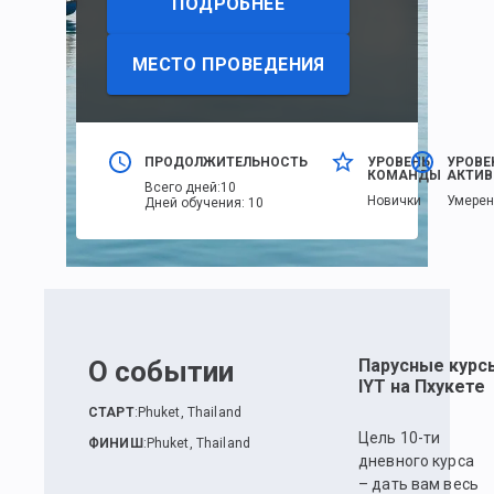
ПОДРОБНЕЕ
МЕСТО ПРОВЕДЕНИЯ
ПРОДОЛЖИТЕЛЬНОСТЬ
УРОВЕНЬ
УРОВЕ
КОМАНДЫ
АКТИВ
Всего дней
:
10
Новички
Умере
Дней обучения
:
10
О событии
Парусные курс
IYT на Пхукете
СТАРТ
:
Phuket, Thailand
Цель 10-ти
ФИНИШ
:
Phuket, Thailand
дневного курса
– дать вам весь