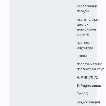
образование
погоды
карта погоды,
циклон,
антициклон,
фронты
прогноз,
структура
шквал
прослушивание
прогноза на слух
4. МППСС 72
5. Радиосвязь
ГМССБ
радиостанция