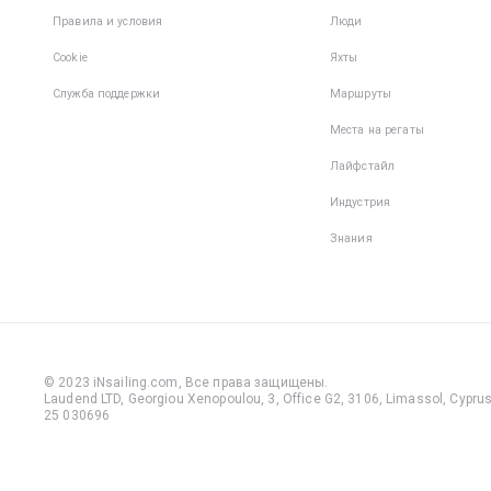
Правила и условия
Люди
Cookie
Яхты
Служба поддержки
Маршруты
Места на регаты
Лайфстайл
Индустрия
Знания
© 2023 iNsailing.com,
Все права защищены
.
Laudend LTD, Georgiou Xenopoulou, 3, Office G2, 3106, Limassol, Cyprus,
25 030696