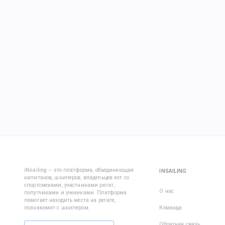
iNsailing – это платформа, объединяющая
INSAILING
капитанов, шкиперов, владельцев яхт со
спортсменами, участниками регат,
О нас
попутчиками и учениками. Платформа
помогает находить места на регате,
познакомит с шкипером.
Команда
Обратная связь