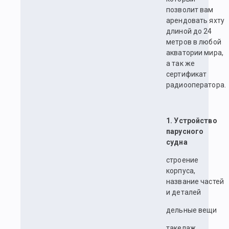
позволит вам
арендовать яхту
длиной до 24
метров в любой
акватории мира,
а так же
сертификат
радиооператора.
1. Устройство
парусного
судна
строение
корпуса,
название частей
и деталей
дельные вещи
такелаж