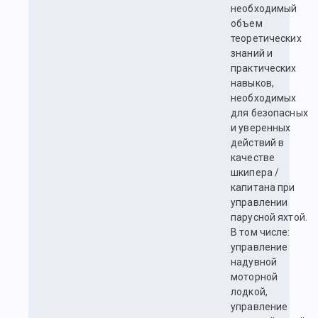
необходимый
объем
теоретических
знаний и
практических
навыков,
необходимых
для безопасных
и уверенных
действий в
качестве
шкипера /
капитана при
управлении
парусной яхтой.
В том числе:
управление
надувной
моторной
лодкой,
управление