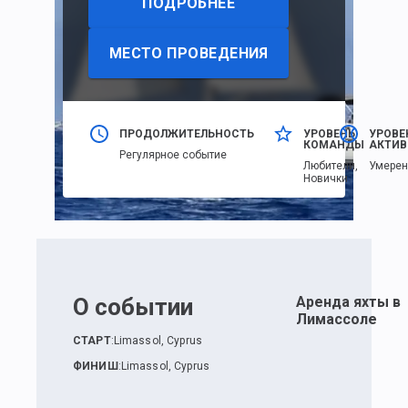
ПОДРОБНЕЕ
МЕСТО ПРОВЕДЕНИЯ
ПРОДОЛЖИТЕЛЬНОСТЬ
УРОВЕНЬ
УРОВЕ
КОМАНДЫ
АКТИВ
Регулярное событие
Любители,
Умере
Новички
О событии
Аренда яхты в
Лимассоле
СТАРТ
:
Limassol, Cyprus
ФИНИШ
:
Limassol, Cyprus