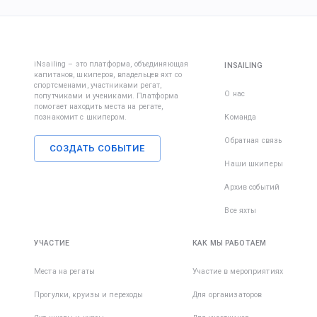
iNsailing – это платформа, объединяющая
INSAILING
капитанов, шкиперов, владельцев яхт со
спортсменами, участниками регат,
О нас
попутчиками и учениками. Платформа
помогает находить места на регате,
познакомит с шкипером.
Команда
Обратная связь
СОЗДАТЬ СОБЫТИЕ
Наши шкиперы
Архив событий
Все яхты
УЧАСТИЕ
КАК МЫ РАБОТАЕМ
Места на регаты
Участие в мероприятиях
Прогулки, круизы и переходы
Для организаторов