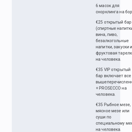
6 масок для
снорклинга на бор
€25 открытый бар
(спиртные напитк
вина, пиво,
безалкогольные
напитки, закуски 
фруктовая тарелк
на человека.
€35 VIP открытый
бар включает все
вышеперечислен
+ PROSECCO на
человека.
€35 Рыбное мезе,
мясное мезе или
суши по
специальному ме
на человека.