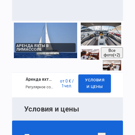
АРЕНДА ЯХТЫ В
ЛИМАССОЛЕ
Все
фото
(+2)
Аренда яхты в Лимассоле
УСЛОВИЯ
от
0 €
/
1
чел.
Регулярное событие
И ЦЕНЫ
Условия и цены