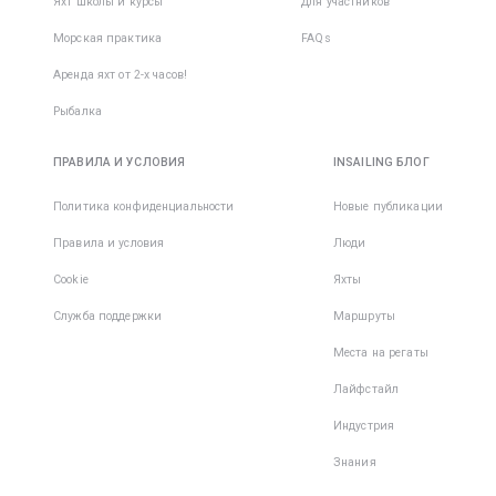
Яхт школы и курсы
Для участников
Морская практика
FAQs
Аренда яхт от 2-х часов!
Рыбалка
ПРАВИЛА И УСЛОВИЯ
INSAILING БЛОГ
Политика конфиденциальности
Новые публикации
Правила и условия
Люди
Cookie
Яхты
Служба поддержки
Маршруты
Места на регаты
Лайфстайл
Индустрия
Знания