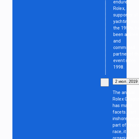
endured.
Rolex, a
supporter of
yachting sin
the 1950s, h
been a close
and
committed
partner of t
event since
1998.
2 июл. 2019 
The annual
Rolex Giragli
has many
facets. Part
inshore serie
part offshor
race, it is
organized a