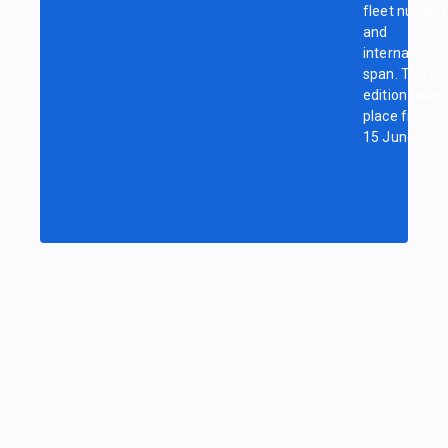
fleet number
and
international
span. The 67
edition takes
place from 7
15 June 2019