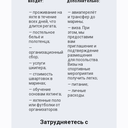
входит:
дополнительно:
— проживание на
— авиаперелёт
яхте в течение
и трансфер до
всех дней, что
марины;
длится регата;
— виза. При
— постельное
этом, мы
бельё и
предоставим
полотенца;
вам
приглашение и
—
подтверждение
организационный
размещения
сбор;
для посольства.
— услуги
Визы на
шкипера;
спортивные
мероприятия
— стоимость
получить легко;
швартовок в
маринах;
— питание;
— обучение
— личные
основам яхтинга;
расходы.
— яхтенные поло
или футболки от
организаторов.
Затрудняетесь с