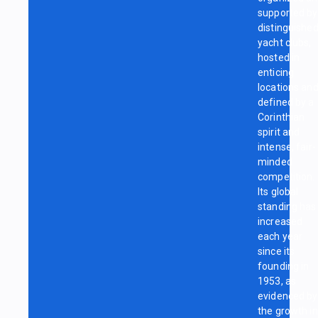
supported by
distinguishe
yacht clubs,
hosted in
enticing
locations an
defined by a
Corinthian
spirit and
intense, fair-
minded
competition.
Its global
standing has
increased
each year
since its
founding in
1953, as
evidenced by
the growth in