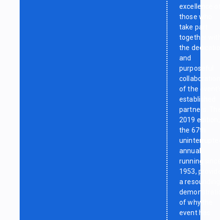
excellence o
those who
take part
together wit
the dedicati
and
purposeful
collaboratio
of the event’
established
partners. Th
2019 edition,
the 67th
uninterrupte
annual
running sinc
1953, provid
a resoundin
demonstrati
of why the
event has