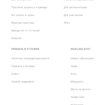
приобре
начать
Прогулки, круизы и переходы
Для организаторов
кофту с 
принимат
рукавом 
заранее,
Яхт школы и курсы
Для участников
защитой
вероятн
Морская практика
FAQs
укачива
Обувь дл
сводится
Аренда яхт от 2-х часов!
• Cветла
Рыбалка
несколь
подошва
ПРАВИЛА И УСЛОВИЯ
INSAILING БЛОГ
не остав
следов н
Политика конфиденциальности
Новые публикации
корпусе 
Правила и условия
Люди
• Фиксир
Cookie
Яхты
пятка;
Служба поддержки
Маршруты
• Плотны
Места на регаты
закрытый
Лайфстайл
При
Индустрия