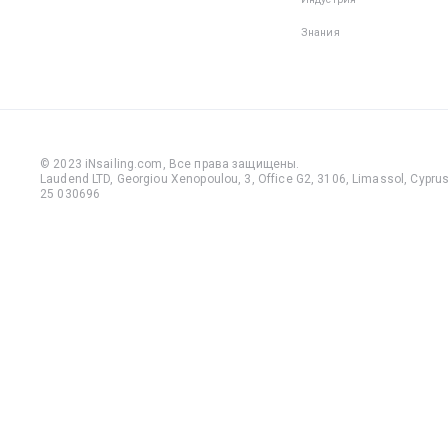
передви
по палуб
Знания
обуви м
упасть и
травмир
пальцы и
— на лод
много
© 2023 iNsailing.com,
Все права защищены
.
выступа
Laudend LTD, Georgiou Xenopoulou, 3, Office G2, 3106, Limassol, Cyprus,
25 030696
деталей,
которые 
зацепить
сожален
даже оп
моряки н
застрахо
неприят
травм, к
пренебр
этим пр
правило