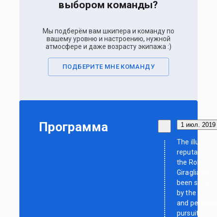
выбором команды?
Мы подберём вам шкипера и команду по
вашему уровню и настроению, нужной
атмосфере и даже возрасту экипажа :)
ПОДБЕРИТЕ МНЕ КОМАНДУ
Программа
1 июл. 2019 
The illustrio
reputation o
the Rolex
Giraglia has
been sculpt
by the passi
and persiste
pursuit of