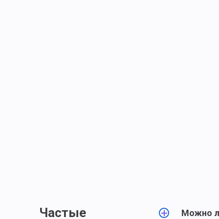
Частые
Можно л