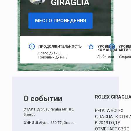
GIRAGLIA
МЕСТО ПРОВЕДЕНИЯ
ПРОДОЛЖИТЕЛЬНОСТЬ
УРОВЕНЬ
УРОВЕ
КОМАНДЫ
АКТИВ
Всего дней
:
3
Любители
Умере
Гоночных дней
:
3
О событии
ROLEX GIRAGLI
СТАРТ
:
Cyprus, Paralia 601 00,
РЕГАТА ROLEX
Greece
GIRAGLIA , КОТОР
В 2019 ГОДУ
ФИНИШ
:
Afytos 630 77, Greece
ОТМЕЧАЕТ СВОЕ