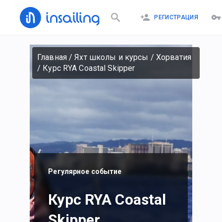
РЕГИСТРАЦИЯ
Главная
/
Яхт школы и курсы
/
Хорватия
/
Курс RYA Coastal Skipper
Регулярное событие
Курс RYA Coastal
Skipper