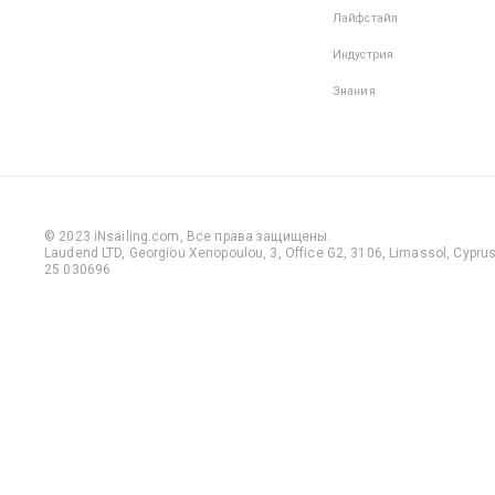
Лайфстайл
Индустрия
Знания
© 2023 iNsailing.com,
Все права защищены
.
Laudend LTD, Georgiou Xenopoulou, 3, Office G2, 3106, Limassol, Cyprus,
25 030696