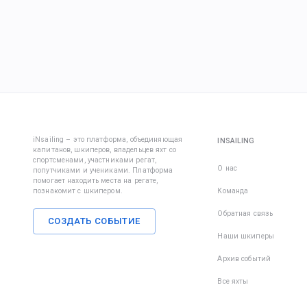
iNsailing – это платформа, объединяющая
INSAILING
капитанов, шкиперов, владельцев яхт со
спортсменами, участниками регат,
О нас
попутчиками и учениками. Платформа
помогает находить места на регате,
познакомит с шкипером.
Команда
Обратная связь
СОЗДАТЬ СОБЫТИЕ
Наши шкиперы
Архив событий
Все яхты