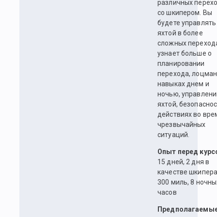
различных перех
со шкипером. Вы
будете управлять
яхтой в более
сложных переход
узнает больше о
планировании
перехода, лоцман
навыках днем и
ночью, управлени
яхтой, безопаснос
действиях во вре
чрезвычайных
ситуаций.
Опыт перед курс
15 дней, 2 дня в
качестве шкипера
300 миль, 8 ночны
часов
Предполагаемы