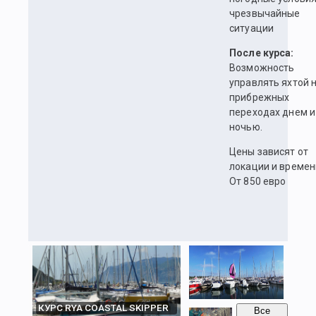
чрезвычайные
ситуации
После курса:
Возможность
управлять яхтой 
прибрежных
переходах днем и
ночью.
Цены зависят от
локации и времен
От 850 евро
КУРС RYA COASTAL SKIPPER
Все