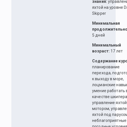
знания:
управлен
яхтой на уровне D
Skipper
Минимальная
продолжительно
5 дней
Минимальный
возраст:
17 лет
Содержание курс
планирование
перехода, подгот
к выходу в море,
лоцманские навык
умение работать 
качестве шкипера
управление яхтой
мотором, управл
яхтой под парусо
неблагоприятные
погодные условия