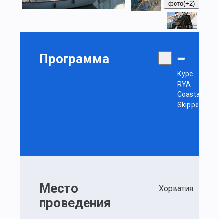
фото
(+2)
Программа
Курс
RYA
Coastal
Skipper
Место
Хорватия
проведения