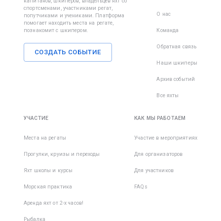
капитанов, шкиперов, владельцев яхт со
спортсменами, участниками регат,
О нас
попутчиками и учениками. Платформа
помогает находить места на регате,
познакомит с шкипером.
Команда
Обратная связь
СОЗДАТЬ СОБЫТИЕ
Наши шкиперы
Архив событий
Все яхты
УЧАСТИЕ
КАК МЫ РАБОТАЕМ
Места на регаты
Участие в мероприятиях
Прогулки, круизы и переходы
Для организаторов
Яхт школы и курсы
Для участников
Морская практика
FAQs
Аренда яхт от 2-х часов!
Рыбалка