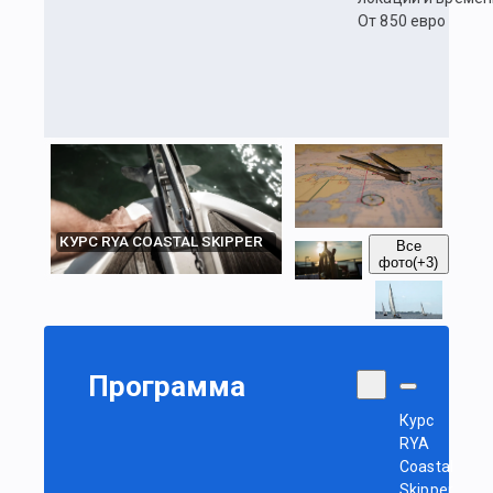
От 850 евро
КУРС RYA COASTAL SKIPPER
Все
фото
(+3)
Программа
Курс
RYA
Coastal
Skipper