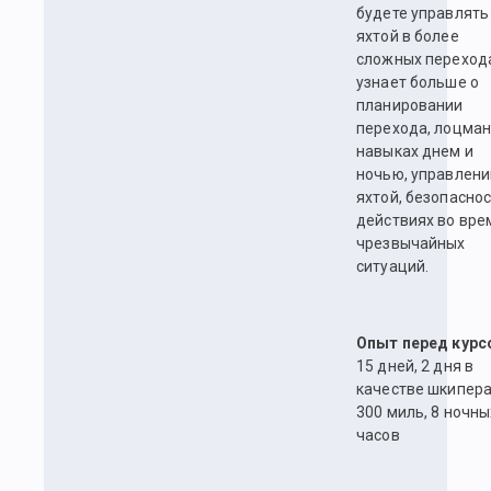
будете управлять
яхтой в более
сложных переход
узнает больше о
планировании
перехода, лоцман
навыках днем и
ночью, управлени
яхтой, безопаснос
действиях во вре
чрезвычайных
ситуаций.
Опыт перед курс
15 дней, 2 дня в
качестве шкипера
300 миль, 8 ночны
часов