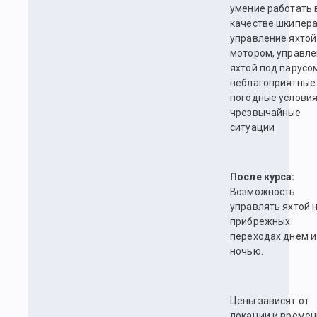
умение работать 
качестве шкипера
управление яхтой
мотором, управл
яхтой под парусо
неблагоприятные
погодные условия
чрезвычайные
ситуации
После курса:
Возможность
управлять яхтой 
прибрежных
переходах днем и
ночью.
Цены зависят от
локации и времен