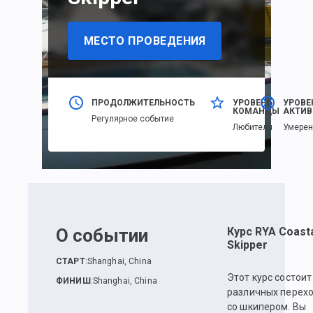
МЕСТО ПРОВЕДЕНИЯ
ПРОДОЛЖИТЕЛЬНОСТЬ
УРОВЕНЬ
УРОВЕ
КОМАНДЫ
АКТИВ
Регулярное событие
Любители
Умере
О событии
Курс RYA Coast
Skipper
СТАРТ
:
Shanghai, China
Этот курс состоит
ФИНИШ
:
Shanghai, China
различных перех
со шкипером. Вы