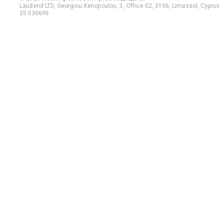
Laudend LTD, Georgiou Xenopoulou, 3, Office G2, 3106, Limassol, Cyprus,
25 030696