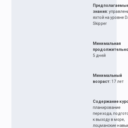
Предполагаемы
знания:
управлен
яхтой на уровне D
Skipper
Минимальная
продолжительно
5 дней
Минимальный
возраст:
17 лет
Содержание курс
планирование
перехода, подгот
к выходу в море,
лоцманские навык