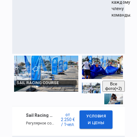
каждому
члену
команды.
SAIL RACING COURSE
Все
фото
(+2)
от
Sail Racing Course
УСЛОВИЯ
2 250 €
Регулярное событие
И ЦЕНЫ
/ 1
чел.