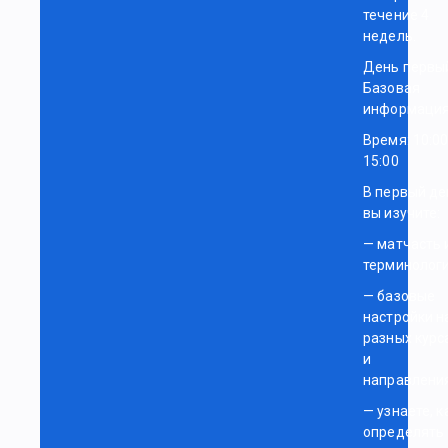
течение 4
недель.
День первы
Базовая
информаци
Время: 10:0
15:00
В первый де
вы изучите:
— матчасть 
терминолог
— базовые
настройки н
разных курс
и
направления
— узнаете, к
определять