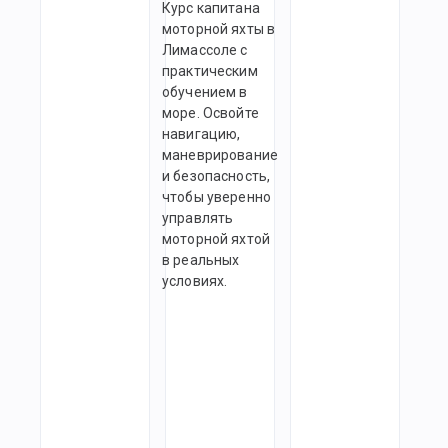
Курс капитана
— проведен
моторной яхты в
брифинга с
Лимассоле с
командой,
практическим
— выход из
обучением в
Limassol
море. Освойте
Marina,
навигацию,
маневрирование
— руление и
и безопасность,
командован
чтобы уверенно
экипажем,
управлять
— отработка
моторной яхтой
пройденног
в реальных
материала,
условиях.
— швартовк
яхты и
маневры в
Limassol
Marina.
—
Практическ