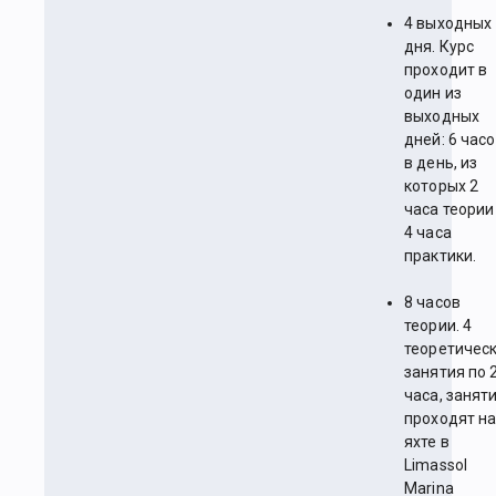
4 выходных
дня. Курс
проходит в
один из
выходных
дней: 6 час
в день, из
которых 2
часа теории
4 часа
практики.
8 часов
теории. 4
теоретичес
занятия по 
часа, занят
проходят н
яхте в
Limassol
Marina