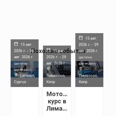
работу
команды,
— отработае
руление на
ветер
— и поворот
15 авг.
15 авг.
2026 г.
-
29
—
Похожие события
Практическ
2026 г.
-
30
15 авг.
авг. 2026 г.
часть в море
авг. 2026 г.
2026 г.
-
29
(
доступны
часа.
авг. 2026 г.
(
доступны
другие даты
)
Третий и
другие даты
)
четвертый
Limasol,
Лимассол,
Лимассол,
день
Cyprus
Кипр
Кипр
Время: 10:0
Моторный
15:00
курс в
Роль капита
Лимассоле
и
менеджмент