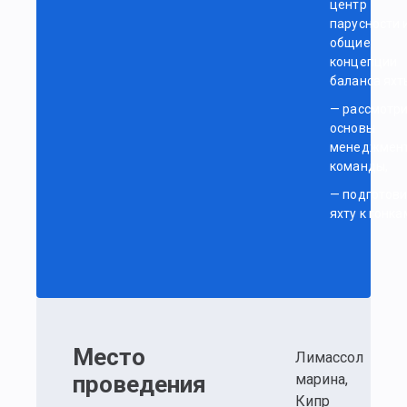
центр
парусности 
общие
концепции
баланса яхт
— рассмотр
основы
менеджмен
команды,
— подготови
яхту к гонка
— разберете
роли и
функции в
экипаже.
—
Практическ
Место
Лимассол
часть в море
проведения
марина,
часа.
Кипр