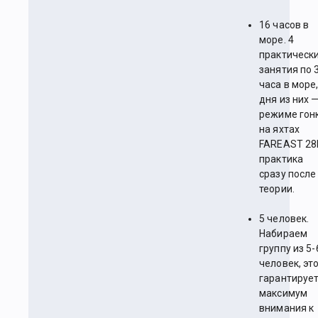
16 часов в
море. 4
практическ
занятия по 
часа в море,
дня из них —
режиме гон
на яхтах
FAREAST 28
практика
сразу после
теории.
5 человек.
Набираем
группу из 5-
человек, эт
гарантируе
максимум
внимания к