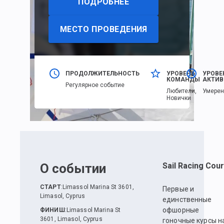
ПОДРОБНЕЕ
МЕСТО ПРОВЕДЕНИЯ
ПРОДОЛЖИТЕЛЬНОСТЬ
УРОВЕНЬ
УРОВЕ
КОМАНДЫ
АКТИВ
Регулярное событие
Любители,
Умере
Новички
О событии
Sail Racing Cou
СТАРТ
:
Limassol Marina St 3601,
Первые и
Limasol, Cyprus
единственные
офшорные
ФИНИШ
:
Limassol Marina St
3601, Limasol, Cyprus
гоночные курсы н