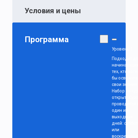
Условия и цены
Программа
Уровень 1
Подходит д
начинающих
тех, кто хоте
бы освежит
свои знания
Набор на ку
открыт. Кур
проводится 
один из
выходных
дней: суббо
или
воскресенье