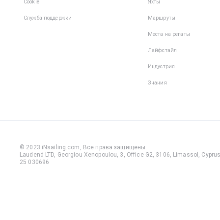
Cookie
Яхты
Служба поддержки
Маршруты
Места на регаты
Лайфстайл
Индустрия
Знания
© 2023 iNsailing.com,
Все права защищены
.
Laudend LTD, Georgiou Xenopoulou, 3, Office G2, 3106, Limassol, Cyprus,
25 030696