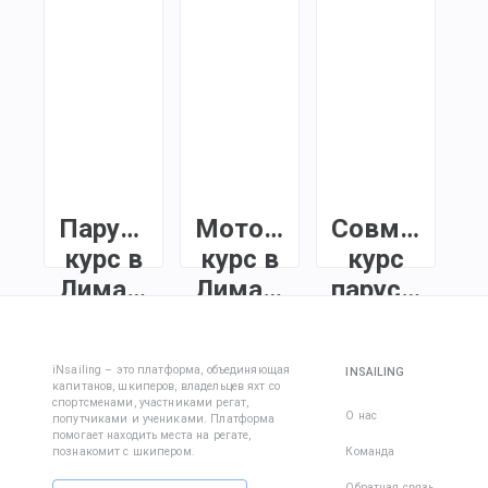
Парусный
Моторный
Совмещенн
курс в
курс в
курс
Лимассоле
Лимассоле
парус+мото
в
Чтобы стать
Курс капитана
Лимассоле
лицензированным
моторной яхты в
iNsailing – это платформа, объединяющая
INSAILING
шкипером и
Лимассоле с
капитанов, шкиперов, владельцев яхт со
У нас вы можете
арендовать яхты
практическим
спортсменами, участниками регат,
пройти
О нас
попутчиками и учениками. Платформа
по всему миру,
обучением в
помогает находить места на регате,
специальный
пройдите курс
море. Освойте
познакомит с шкипером.
Команда
курс и получить
ISSA INSHORE
навигацию,
международные
Обратная связь