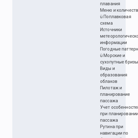
плавания
Меню и количест
ü Поплавковая
схема
Источники
метеорологическ
информации
Погодные паттер
ü Морские и
сухопутные бриз
Виды и
образования
облаков
Пилотаж и
планирование
пассажа
Учет особенносте
при планировани
пассажа
Рутина при
навигации по