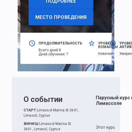
ПОДРОБНЕЕ
МЕСТО ПРОВЕДЕНИЯ
ПРОДОЛЖИТЕЛЬНОСТЬ
УРОВЕНЬ
УРОВЕ
КОМАНДЫ
АКТИВ
Всего дней
:
8
Новички
Умере
Дней обучения
:
7
О событии
Парусный курс 
Лимассоле
СТАРТ
:
Limassol Marina St 3601,
Limasol, Cyprus
ФИНИШ
:
Limassol Marina St
Этот курс
3601, Limasol, Cyprus