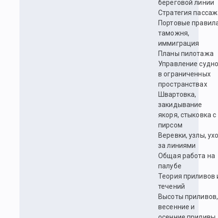
береговой линии
Стратегия пассаж
Портовые правила
таможня,
иммиграция
Планы пилотажа
Управление судн
в ограниченных
пространствах
Швартовка,
закидывание
якоря, стыковка с
пирсом
Веревки, узлы, ух
за линиями
Общая работа на
палубе
Теория приливов 
течений
Высоты приливов
весенние и
осенние приливы