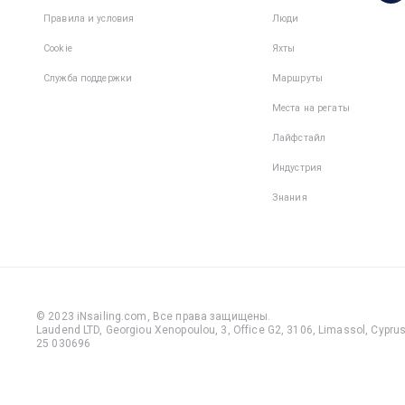
1
командe
Правила и условия
Люди
Cookie
Яхты
Служба поддержки
Маршруты
Места на регаты
Лайфстайл
Индустрия
Знания
© 2023 iNsailing.com,
Все права защищены
.
Laudend LTD, Georgiou Xenopoulou, 3, Office G2, 3106, Limassol, Cyprus,
25 030696