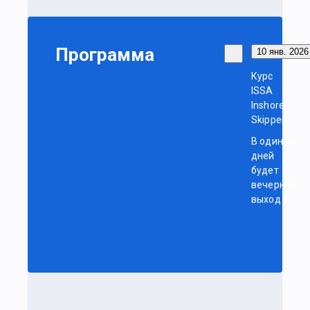
Программа
10 янв. 2026 
Курс
ISSA
Inshore
Skipper
В один из
дней
будет
вечерний
выход