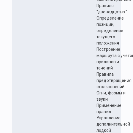
Правило
"двенадцатых"
Определение
позиции,
определение
текущего
положения
Построение
маршрута с учето
приливов и
течений
Правила
предотвращения
столкновений
Огни, формы и
звуки
Применение
правил
Управление
дополнительной
лодкой