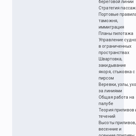
береговой линии
Стратегия пассаж
Портовые правила
таможня,
иммиграция
Планы пилотажа
Управление судн
в ограниченных
пространствах
Швартовка,
закидывание
якоря, стыковка с
пирсом
Веревки, узлы, ух
за линиями
Общая работа на
палубе
Теория приливов 
течений
Высоты приливов
весенние и
осенние приливы