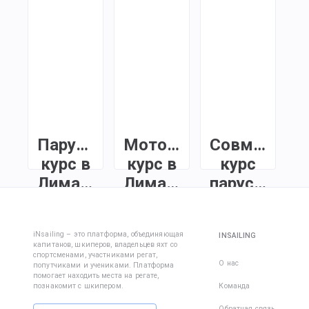
Парусный
Моторный
Совмещенн
курс в
курс в
курс
Лимассоле
Лимассоле
парус+мото
в
Чтобы стать
Курс капитана
Лимассоле
лицензированным
моторной яхты в
iNsailing – это платформа, объединяющая
INSAILING
шкипером и
Лимассоле с
капитанов, шкиперов, владельцев яхт со
У нас вы можете
арендовать яхты
практическим
спортсменами, участниками регат,
пройти
О нас
попутчиками и учениками. Платформа
по всему миру,
обучением в
помогает находить места на регате,
специальный
пройдите курс
море. Освойте
познакомит с шкипером.
Команда
курс и получить
ISSA INSHORE
навигацию,
международные
Обратная связь