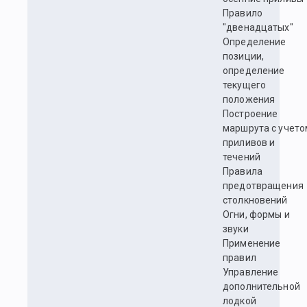
Правило
"двенадцатых"
Определение
позиции,
определение
текущего
положения
Построение
маршрута с учето
приливов и
течений
Правила
предотвращения
столкновений
Огни, формы и
звуки
Применение
правил
Управление
дополнительной
лодкой