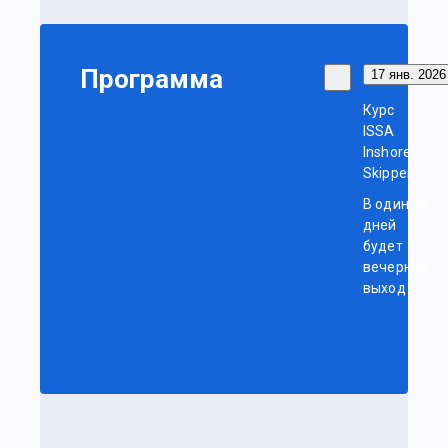
Программа
17 янв. 2026 
Курс
ISSA
Inshore
Skipper
В один из
дней
будет
вечерний
выход