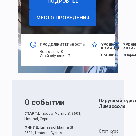
ПОДРОБНЕЕ
МЕСТО ПРОВЕДЕНИЯ
ПРОДОЛЖИТЕЛЬНОСТЬ
УРОВЕНЬ
УРОВЕ
КОМАНДЫ
АКТИВ
Всего дней
:
8
Новички
Умере
Дней обучения
:
7
О событии
Парусный курс 
Лимассоле
СТАРТ
:
Limassol Marina St 3601,
Limasol, Cyprus
ФИНИШ
:
Limassol Marina St
Этот курс
3601, Limasol, Cyprus