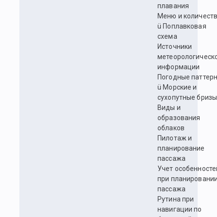
плавания
Меню и количест
ü Поплавковая
схема
Источники
метеорологическ
информации
Погодные паттер
ü Морские и
сухопутные бриз
Виды и
образования
облаков
Пилотаж и
планирование
пассажа
Учет особенносте
при планировани
пассажа
Рутина при
навигации по