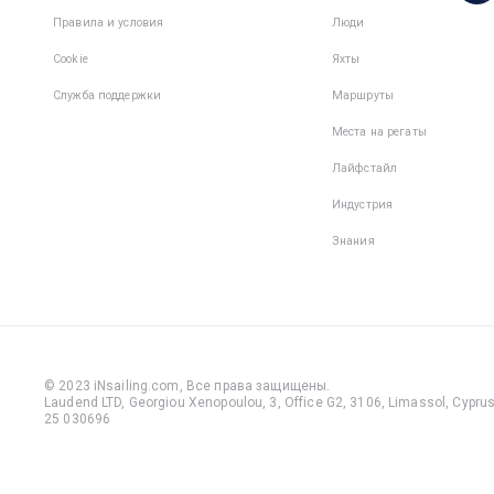
1
командe
Правила и условия
Люди
Cookie
Яхты
Служба поддержки
Маршруты
Места на регаты
Лайфстайл
Индустрия
Знания
© 2023 iNsailing.com,
Все права защищены
.
Laudend LTD, Georgiou Xenopoulou, 3, Office G2, 3106, Limassol, Cyprus,
25 030696