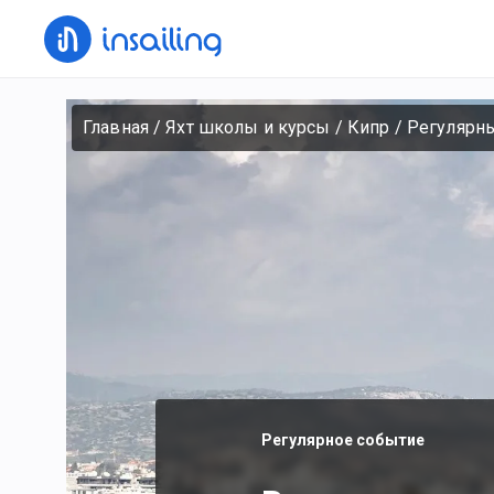
Главная
/
Яхт школы и курсы
/
Кипр
/
Регулярны
Регулярное событие