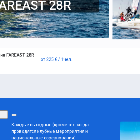
AREAST 28R
 на FAREAST 28R
от
225 €
/ 1
чел.
Каждые выходные (кроме тех, когда
проводятся клубные мероприятия и
национальные соревнования).