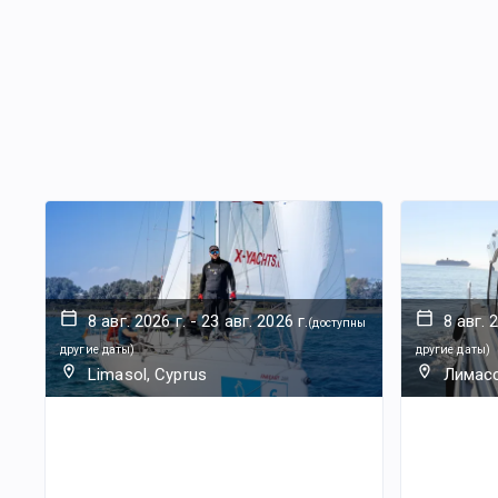
8 авг. 2026 г.
-
23 авг. 2026 г.
8 авг. 
(
доступны
другие даты
)
другие даты
)
Limasol, Cyprus
Лимасс