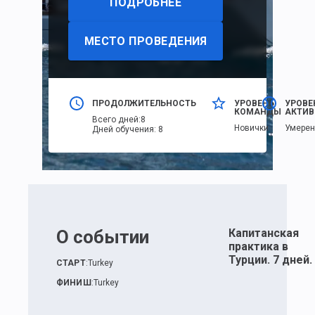
ПОДРОБНЕЕ
МЕСТО ПРОВЕДЕНИЯ
ПРОДОЛЖИТЕЛЬНОСТЬ
УРОВЕНЬ
УРОВЕ
КОМАНДЫ
АКТИВ
Всего дней
:
8
Новички
Умере
Дней обучения
:
8
О событии
Капитанская
практика в
Турции. 7 дней.
СТАРТ
:
Turkey
ФИНИШ
:
Turkey