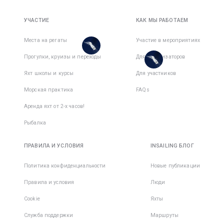
1 350 €
193 €
Активных
активный
Всего дней
:
8
за
дней
:
7
день
УЧАСТИЕ
КАК МЫ РАБОТАЕМ
Активных
активный
дней
:
7
день
Есть
Места на регаты
Участие в мероприятиях
места в
Есть
Прогулки, круизы и переходы
1
командe
Для организаторов
места в
1
командe
Яхт школы и курсы
Для участников
Морская практика
FAQs
Аренда яхт от 2-х часов!
Рыбалка
ПРАВИЛА И УСЛОВИЯ
INSAILING БЛОГ
Политика конфиденциальности
Новые публикации
Правила и условия
Люди
Cookie
Яхты
Служба поддержки
Маршруты