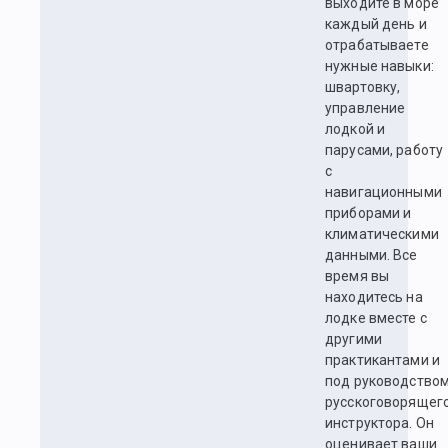
выходите в море
каждый день и
отрабатываете
нужные навыки:
швартовку,
управление
лодкой и
парусами, работу
с
навигационными
приборами и
климатическими
данными. Все
время вы
находитесь на
лодке вместе с
другими
практикантами и
под руководство
русскоговорящег
инструктора. Он
оценивает ваши