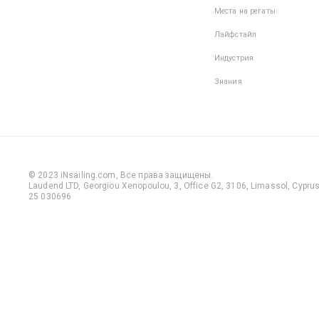
Места на регаты
Лайфстайл
Индустрия
Знания
© 2023 iNsailing.com,
Все права защищены
.
Laudend LTD, Georgiou Xenopoulou, 3, Office G2, 3106, Limassol, Cyprus,
25 030696