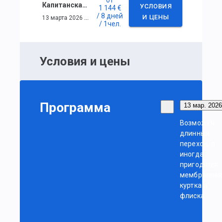
от
Капитанская практика в Турции. 7 дней.
УСЛОВИЯ
1 144 €
/ 8 дней
13 марта 2026 г. — 20 марта 2026 г.
И ЦЕНЫ
/ 1
чел.
Условия и цены
Программа
13 мар. 2026 
Возможен
длинный
переход, а
иногда
пригодится
мембранна
куртка и
флиска