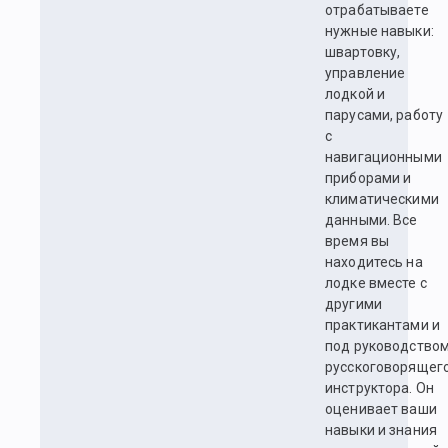
отрабатываете
нужные навыки:
швартовку,
управление
лодкой и
парусами, работу
с
навигационными
приборами и
климатическими
данными. Все
время вы
находитесь на
лодке вместе с
другими
практикантами и
под руководство
русскоговорящег
инструктора. Он
оценивает ваши
навыки и знания