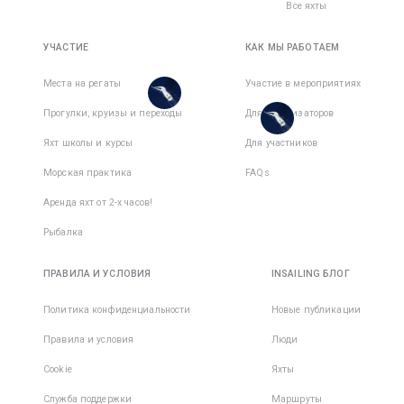
Все яхты
1 350 €
Всего дней
:
7
за
193 €
Активных
активный
Всего дней
:
8
за
дней
:
7
день
УЧАСТИЕ
КАК МЫ РАБОТАЕМ
Активных
активный
дней
:
7
день
Есть
Места на регаты
Участие в мероприятиях
места в
Есть
Прогулки, круизы и переходы
1
командe
Для организаторов
места в
1
командe
Яхт школы и курсы
Для участников
Морская практика
FAQs
Аренда яхт от 2-х часов!
Рыбалка
ПРАВИЛА И УСЛОВИЯ
INSAILING БЛОГ
Политика конфиденциальности
Новые публикации
Правила и условия
Люди
Cookie
Яхты
Служба поддержки
Маршруты