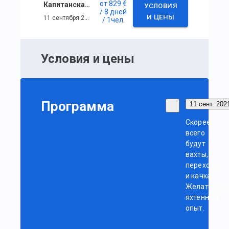
от
829 €
Капитанская практика в Турции. 7 дней.
УСЛОВИЯ
/ 8 дней
11 сентября 2021 г. — 18 сентября 2021 г.
И ЦЕНЫ
/ 1
чел.
Условия и цены
Программа
11 сент. 2021
Скорее
всего
будут
вахты,
переходы
и качка.
Желателен
яхтенный
опыт.