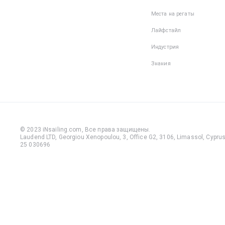
Места на регаты
Лайфстайл
Индустрия
Знания
© 2023 iNsailing.com,
Все права защищены
.
Laudend LTD, Georgiou Xenopoulou, 3, Office G2, 3106, Limassol, Cyprus,
25 030696