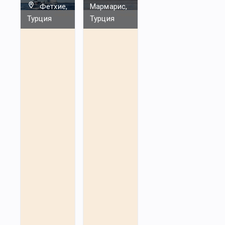
Фетхие,
Мармарис,
Турция
Турция