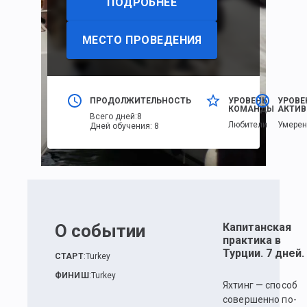
ПОДРОБНЕЕ
МЕСТО ПРОВЕДЕНИЯ
ПРОДОЛЖИТЕЛЬНОСТЬ
УРОВЕНЬ
УРОВЕ
КОМАНДЫ
АКТИВ
Всего дней
:
8
Любители
Умере
Дней обучения
:
8
О событии
Капитанская
практика в
Турции. 7 дней.
СТАРТ
:
Turkey
ФИНИШ
:
Turkey
Яхтинг — способ
совершенно по-