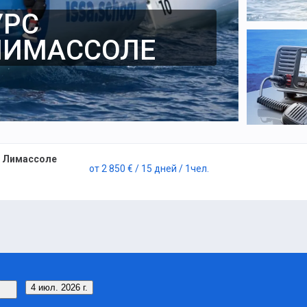
УРС
ЛИМАССОЛЕ
в Лимассоле
от
2 850 €
/ 15 дней
/ 1
чел.
4 июл. 2026 г.