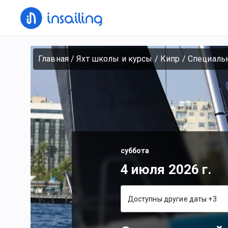
Главная
/
Яхт школы и курсы
/
Кипр
/
Специаль
суббота
4 июля 2026 г.
Доступны другие даты +3