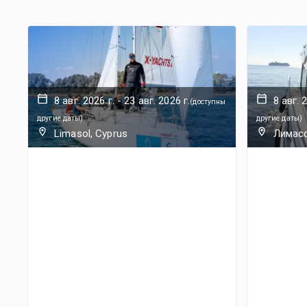
8 авг. 2026 г.
-
23 авг. 2026 г.
8 авг. 
(
доступны
другие даты
)
другие даты
)
Limasol, Cyprus
Лимасс