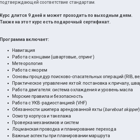
подтверждающей соответствие стандартам.
Курс длится 9 дней и может проходить по выходным дням.
Также на этот курс есть подарочный сертификат.
Программа включает:
Навигация
Работа с концами (швартовые, спринг)
Метеорология
Работа с якорем
Основы процедур поисково-спасательных операций (RIB, ве
Практическое управление яхтой: постановка к причалу, шва
Работа двигателя: система охлаждения и уровень масла
Морские правила и безопасность
Работа с УКВ-радиостанцией (VHF)
Обязанности шкипера арендованной яхты (
bareboat skipper
)
Осмотр корпуса и такелажа
Проверка механизмов и систем
Лоцманская проводка и планирование перехода
Важные аспекты при планировании маршрута