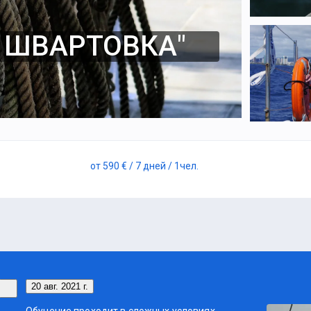
 ШВАРТОВКА"
от
590 €
/ 7 дней
/ 1
чел.
20 авг. 2021 г.