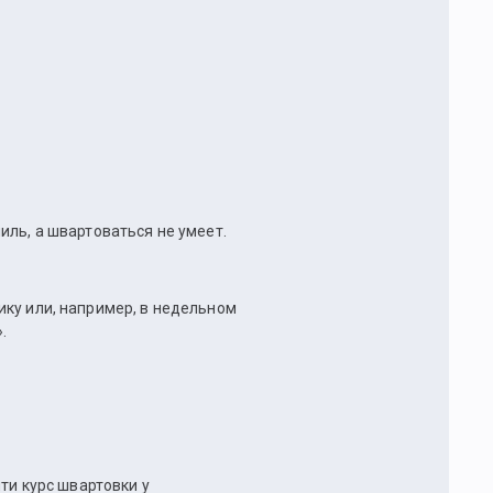
иль, а швартоваться не умеет.
ику или, например, в недельном
.
йти курс швартовки у