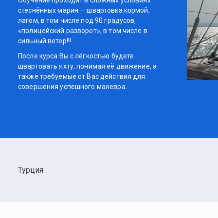
Обучение проходит в сложных условиях
стеснённых марин — швартовка кормой,
лагом, в том числе под 90 градусов,
«полицейский разворот», в том числе в
сильный ветер!!!
После курса Вы с лёгкостью будете
швартовать яхту, понимая её движение, а
также требуемые от Вас действия для
совершения успешного манёвра.
Турция