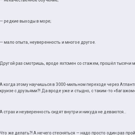
— некачественное обучение;
— редкие выходы в море;
— мало опыта, неуверенность и многое другое.
Другой раз смотришь, вроде яхтсмен со стажем, прошёл тысячи м
А когда этому научишься в 3000-мильном переходе через Атлант
круизе с друзьями?! Да вроде уже и стыдно, с таким-то «багажом»
А страх и неуверенность сидят внутри и никуда не деваются…
Что же делать?! А нечего стесняться — надо просто один раз про