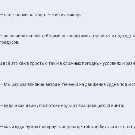
— постановки на якорь — снятия с якоря;
— заканчивая «полицейскими разворотами» в узостях и подходом 
градусов;
и всё это как в простых, так и в сложных погодных условиях и раз
— Мы изучим влияние ветра и течений на движение судна под мо
— куда и как движутся потоки воды от вращающегося винта;
— как и куда нужно повернуть штурвал, чтобы добиться от яхты 