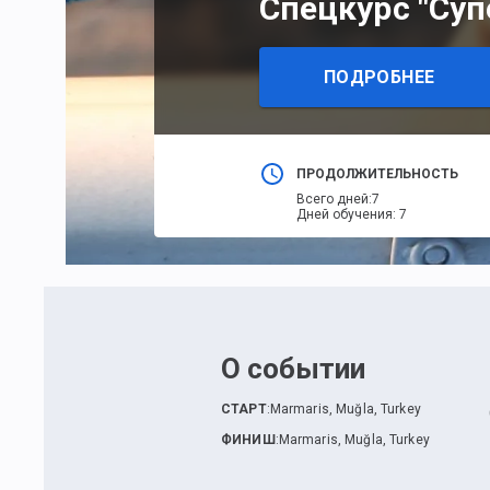
Спецкурс "Суп
ПОДРОБНЕЕ
ПРОДОЛЖИТЕЛЬНОСТЬ
Всего дней
:
7
Дней обучения
:
7
О событии
СТАРТ
:
Marmaris, Muğla, Turkey
ФИНИШ
:
Marmaris, Muğla, Turkey