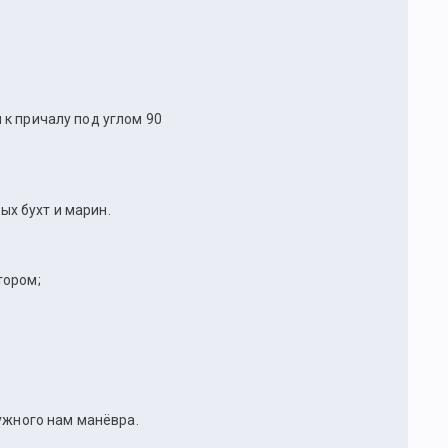
к причалу под углом 90
ных бухт и марин.
тором;
нужного нам манёвра.