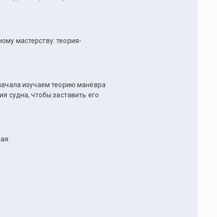
ому мастерству: теория-
сначала изучаем теорию манёвра
ия судна, чтобы заставить его
ая: