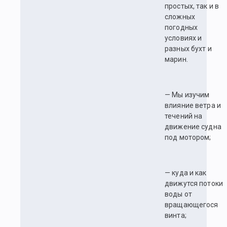
простых, так и в
сложных
погодных
условиях и
разных бухт и
марин.
— Мы изучим
влияние ветра и
течений на
движение судна
под мотором;
— куда и как
движутся потоки
воды от
вращающегося
винта;