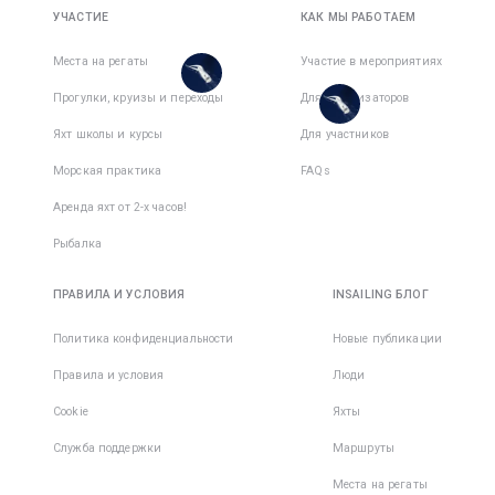
Всего дней
:
8
за
дней
:
7
день
УЧАСТИЕ
КАК МЫ РАБОТАЕМ
Активных
активный
дней
:
7
день
Есть
Места на регаты
Участие в мероприятиях
места в
Есть
Прогулки, круизы и переходы
1
командe
Для организаторов
места в
1
командe
Яхт школы и курсы
Для участников
Морская практика
FAQs
Аренда яхт от 2-х часов!
Рыбалка
ПРАВИЛА И УСЛОВИЯ
INSAILING БЛОГ
Политика конфиденциальности
Новые публикации
Правила и условия
Люди
Cookie
Яхты
Служба поддержки
Маршруты
Места на регаты