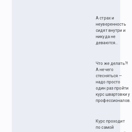
А страх и
неуверенность
сидят внутри и
никуда не
деваются…
Что же делать?!
А нечего
стесняться —
надо просто
один раз пройти
курс швартовки у
профессионалов.
Курс проходит
по самой