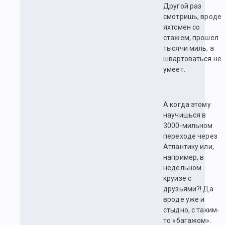
Другой раз
смотришь, вроде
яхтсмен со
стажем, прошёл
тысячи миль, а
швартоваться не
умеет.
А когда этому
научишься в
3000-мильном
переходе через
Атлантику или,
например, в
недельном
круизе с
друзьями?! Да
вроде уже и
стыдно, с таким-
то «багажом».