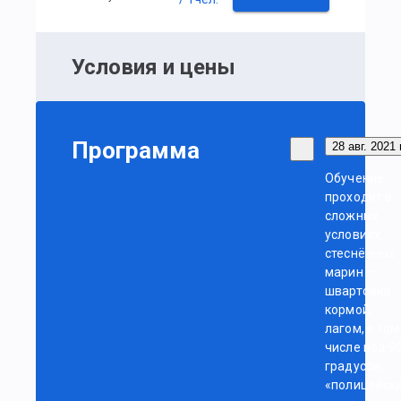
Условия и цены
Программа
28 авг. 2021 г
Обучение
проходит в
сложных
условиях
стеснённых
марин —
швартовка
кормой,
лагом, в том
числе под 9
градусов,
«полицейск