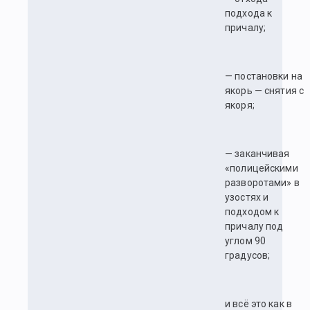
подхода к
причалу;
— постановки на
якорь — снятия с
якоря;
— заканчивая
«полицейскими
разворотами» в
узостях и
подходом к
причалу под
углом 90
градусов;
и всё это как в