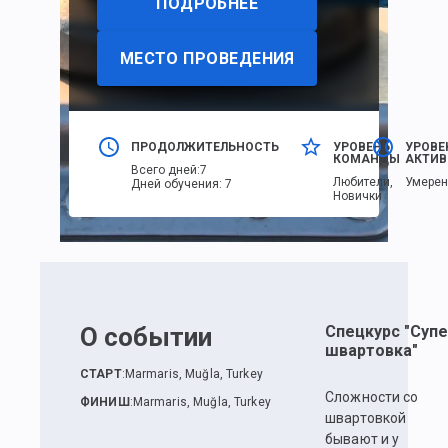
ПОДРОБНЕЕ
МЕСТО ПРОВЕДЕНИЯ
ПРОДОЛЖИТЕЛЬНОСТЬ
УРОВЕНЬ
УРОВЕ
КОМАНДЫ
АКТИВ
Всего дней
:
7
Любители,
Умере
Дней обучения
:
7
Новички
О событии
Спецкурс "Суп
швартовка"
СТАРТ
:
Marmaris, Muğla, Turkey
Сложности со
ФИНИШ
:
Marmaris, Muğla, Turkey
швартовкой
бывают и у