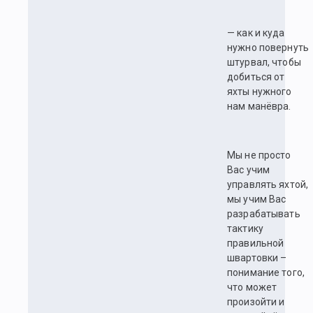
— как и куда
нужно повернуть
штурвал, чтобы
добиться от
яхты нужного
нам манёвра.
Мы не просто
Вас учим
управлять яхтой,
мы учим Вас
разрабатывать
тактику
правильной
швартовки –
понимание того,
что может
произойти и