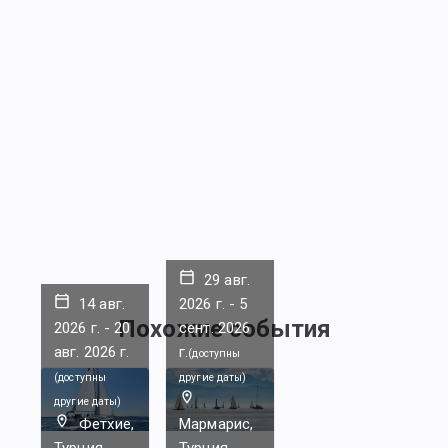
29 авг.
14 авг.
2026 г.
-
5
Похожие события
2026 г.
-
20
сент. 2026
авг. 2026 г.
г.
(
доступны
(
доступны
другие даты
)
другие даты
)
Фетхие,
Мармарис,