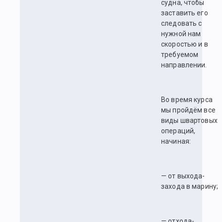
судна, чтобы
заставить его
следовать с
нужной нам
скоростью и в
требуемом
направлении.
Во время курса
мы пройдём все
виды швартовых
операций,
начиная:
— от выхода-
захода в марину;
— отхода-