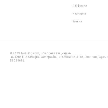
Лайфстайл
Индустрия
Знания
© 2023 iNsailing.com,
Все права защищены
.
Laudend LTD, Georgiou Xenopoulou, 3, Office G2, 3106, Limassol, Cyprus,
25 030696