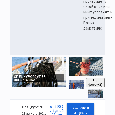
произойдёт с
яхтой в тех или
иных условиях, и
при тех или иных
Ваших
действиях!
СПЕЦКУРС "СУПЕР
ШВАРТОВКА"
Все
фото
(+2)
от
590 €
Спецкурс "Супер швартовка"
УСЛОВИЯ
/ 7 дней
28 августа 2021 г. — 3 сентября 2021 г.
И ЦЕНЫ
/ 1
чел.