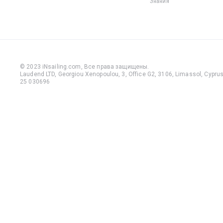
Знания
обуви м
упасть и
травмир
пальцы и
— на лод
много
© 2023 iNsailing.com,
Все права защищены
.
выступа
Laudend LTD, Georgiou Xenopoulou, 3, Office G2, 3106, Limassol, Cyprus,
25 030696
деталей,
которые 
зацепить
сожален
даже оп
моряки н
застрахо
неприят
травм, к
пренебр
этим пр
правило