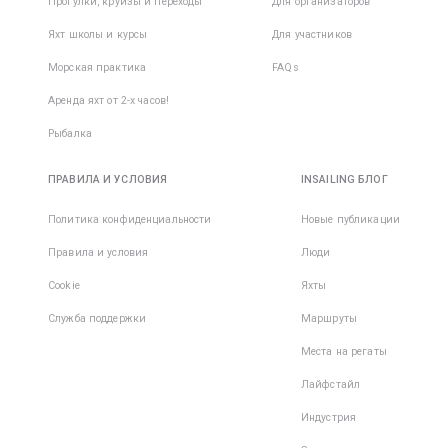
Прогулки, круизы и переходы
Для организаторов
кофту с 
принимат
рукавом 
заранее,
Яхт школы и курсы
Для участников
защитой
вероятн
Морская практика
FAQs
укачива
Обувь дл
сводится
Аренда яхт от 2-х часов!
• Cветла
Рыбалка
несколь
подошва
ПРАВИЛА И УСЛОВИЯ
INSAILING БЛОГ
не остав
следов н
Политика конфиденциальности
Новые публикации
корпусе 
Правила и условия
Люди
• Фиксир
Cookie
Яхты
пятка;
Служба поддержки
Маршруты
• Плотны
Места на регаты
закрытый
Лайфстайл
При
Индустрия
передви
по палуб