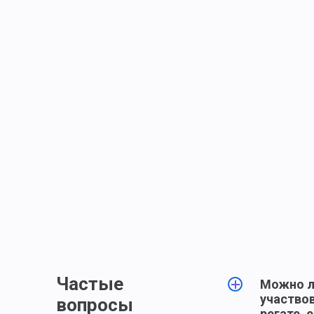
Частые
Можно л
участвов
вопросы
регате, 