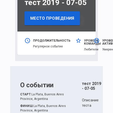
тест 2019 - 07-05
МЕСТО ПРОВЕДЕНИЯ
ПРОДОЛЖИТЕЛЬНОСТЬ
УРОВЕНЬ
УРОВЕ
КОМАНДЫ
АКТИВ
Регулярное событие
Любители
Умере
О событии
тест 2019
- 07-05
СТАРТ
:
La Plata, Buenos Aires
Province, Argentina
Описание
теста
ФИНИШ
:
La Plata, Buenos Aires
Province, Argentina