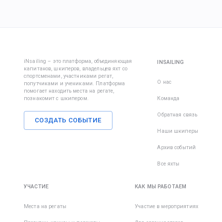
удобно и
знакомят
занятьс
погоде.
с другом
настрой
капитано
парусов.
Одежда:
Капитан 
Вовлекит
на все в
в дело,
• Ветров
вопросы.
покажит
iNsailing – это платформа, объединяющая
INSAILING
штаны и
капитанов, шкиперов, владельцев яхт со
экипажа
организм
спортсменами, участниками регат,
шорты;
группово
вы сильн
О нас
попутчиками и учениками. Платформа
чтобы вы
заняты —
помогает находить места на регате,
познакомит с шкипером.
Команда
• Футбол
познако
некогда,
кофта с 
до начал
бороться
Обратная связь
СОЗДАТЬ СОБЫТИЕ
защитой 
регаты.
победу в
белье и 
Наши шкиперы
Также
Потом
существ
Архив событий
• Шапка/
встречае
множест
перчатки
месте в 
достато
Все яхты
эффекти
• Для за
мед. сре
УЧАСТИЕ
КАК МЫ РАБОТАЕМ
солнца и
укачиван
мы реко
море. Ес
Места на регаты
Участие в мероприятиях
приобре
начать