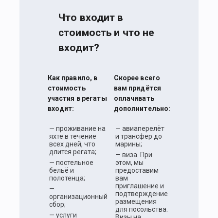
Что входит в
стоимость и что не
входит?
Как правило, в
Скорее всего
стоимость
вам придётся
участия в регаты
оплачивать
входит:
дополнительно:
— проживание на
— авиаперелёт
яхте в течение
и трансфер до
всех дней, что
марины;
длится регата;
— виза. При
— постельное
этом, мы
бельё и
предоставим
полотенца;
вам
приглашение и
—
подтверждение
организационный
размещения
сбор;
для посольства.
— услуги
Визы на