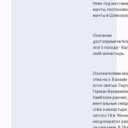
Неве под мостами
мачты, постановк
мачты в Шлиссель
Основная
достопримечател
этого похода - Ва­
ский монастырь.
Ос­но­ва­те­ля­ми мо
ст­ва на о. Ва­ла­ам
ют­ся свя­тые Сер­г
Гер­ман Ва­ла­ам­ск
Наибо­лее ран­ние 
мен­таль­ные сви­д
ст­ва о монастыре 
сят­ся к 14 в. Мо­н
не­од­но­крат­но ра­
ся шве­да­ми. В 18 