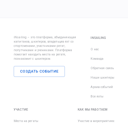
iNsailing – это платформа, объединяющая
INSAILING
капитанов, шкиперов, владельцев яхт со
спортсменами, участниками регат,
О нас
попутчиками и учениками. Платформа
помогает находить места на регате,
познакомит с шкипером.
Команда
Обратная связь
СОЗДАТЬ СОБЫТИЕ
Наши шкиперы
Архив событий
Все яхты
УЧАСТИЕ
КАК МЫ РАБОТАЕМ
Места на регаты
Участие в мероприятиях