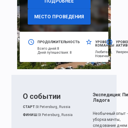
ПОДРОБНЕЕ
МЕСТО ПРОВЕДЕНИЯ
ПРОДОЛЖИТЕЛЬНОСТЬ
УРОВЕНЬ
УРОВЕ
КОМАНДЫ
АКТИВ
Всего дней
:
8
Любители,
Умере
Дней путешествия
:
8
Новички
О событии
Экспедиция: Пи
Ладога
СТАРТ
:
St Petersburg, Russia
Необычный опыт 
ФИНИШ
:
St Petersburg, Russia
уборка мачты,
следование днем