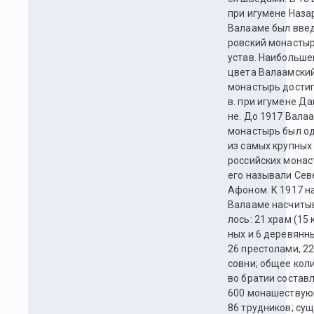
при игу­ме­не Наза­
Ва­лаа­ме был вве­
ров­ский мо­на­сты
ус­тав. Наи­боль­ше
цве­та Валаамски
монастырь дос­тиг
в. при игу­ме­не Да
не. До 1917 Вала
монастырь был од
из са­мых круп­ных
российских мо­на­с
его на­зы­ва­ли Се­
Афо­ном. К 1917 н
Валаа­ме на­счи­ты­
лось: 21 храм (15 
ных и 6 де­ре­вян­н
26 пре­стола­ми, 22
сов­ни; об­щее ко­ли
во бра­тии со­став­
600 мо­на­ше­ст­вую
86 труд­ни­ков; су­щ