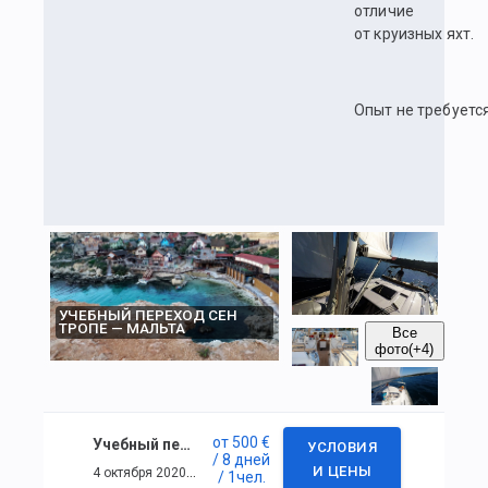
отличие
от круизных яхт.
Опыт не требуется
УЧЕБНЫЙ ПЕРЕХОД СЕН
ТРОПЕ — МАЛЬТА
Все
фото
(+4)
от
500 €
Учебный переход Сен Тропе — Мальта
УСЛОВИЯ
/ 8 дней
4 октября 2020 г. — 11 октября 2020 г.
И ЦЕНЫ
/ 1
чел.