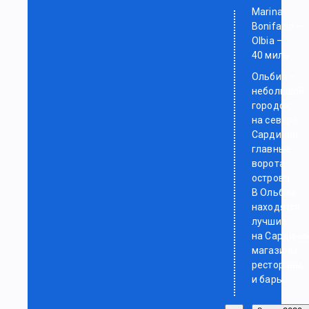
Marina
Bonifacio —
Olbia —
40 миль
Ольбия —
небольшой
городок
на севере
Сардинии,
главные
ворота
острова.
В Ольбии
находятся
лучшие
на Сардини
магазины,
рестораны,
и бары.