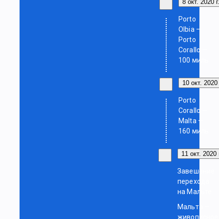
8 окт. 2020 г
Porto
Olbia —
Porto
Corallo —
100 миль
10 окт. 2020 
Porto
Corallo —
Malta —
160 миль
11 окт. 2020 
Завешение
перехода
на Мальте
Мальта —
живописное