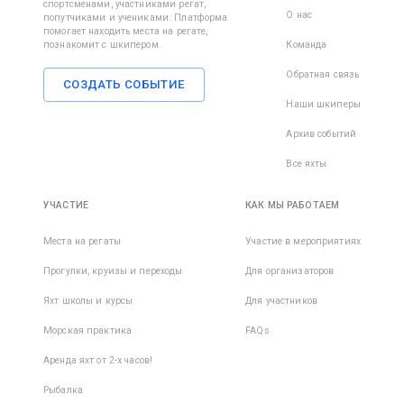
спортсменами, участниками регат,
О нас
попутчиками и учениками. Платформа
помогает находить места на регате,
познакомит с шкипером.
Команда
Обратная связь
СОЗДАТЬ СОБЫТИЕ
Наши шкиперы
Архив событий
Все яхты
УЧАСТИЕ
КАК МЫ РАБОТАЕМ
Места на регаты
Участие в мероприятиях
Прогулки, круизы и переходы
Для организаторов
Яхт школы и курсы
Для участников
Морская практика
FAQs
Аренда яхт от 2-х часов!
Рыбалка