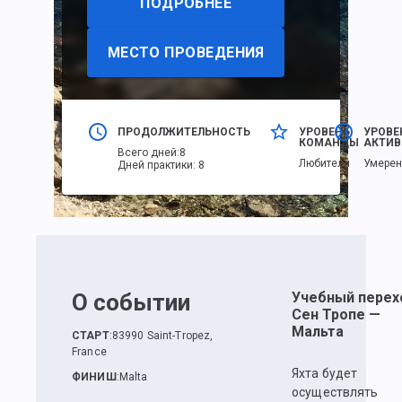
ПОДРОБНЕЕ
МЕСТО ПРОВЕДЕНИЯ
ПРОДОЛЖИТЕЛЬНОСТЬ
УРОВЕНЬ
УРОВЕ
КОМАНДЫ
АКТИВ
Всего дней
:
8
Любители
Умере
Дней практики
:
8
О событии
Учебный перех
Сен Тропе —
Мальта
СТАРТ
:
83990 Saint-Tropez,
France
Яхта будет
ФИНИШ
:
Malta
осуществлять