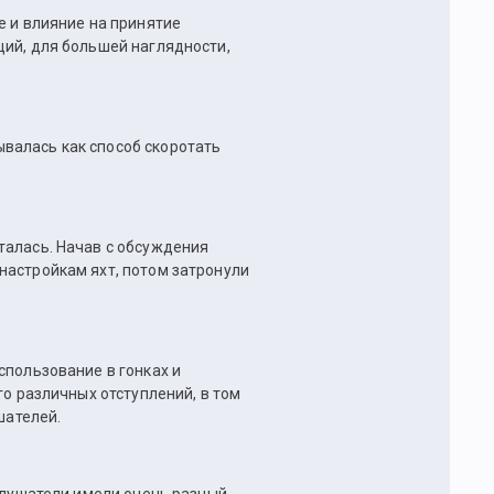
е и влияние на принятие
ций, для большей наглядности,
валась как способ скоротать
талась. Начав с обсуждения
настройкам яхт, потом затронули
спользование в гонках и
го различных отступлений, в том
ушателей.