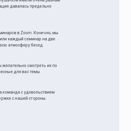
 слушатели имели очень разный
мация давалась предельно
минаров в Zoom. Конечно, мы
лили каждый семинар на две
 всю атмосферу бесед.
ы желательно смотреть их по
есные для вас темы.
ша команда с удовольствием
держке с нашей стороны.