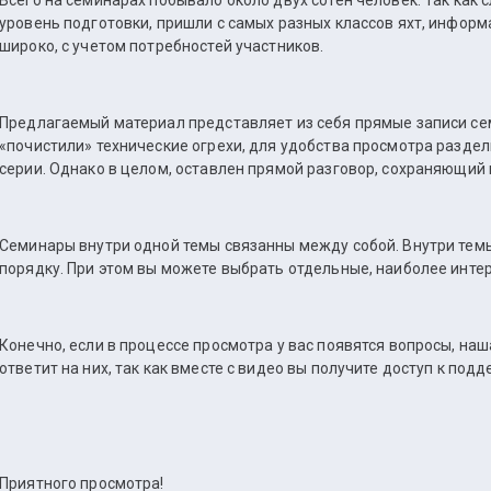
Всего на семинарах побывало около двух сотен человек. Так как
уровень подготовки, пришли с самых разных классов яхт, инфор
широко, с учетом потребностей участников.
Предлагаемый материал представляет из себя прямые записи се
«почистили» технические огрехи, для удобства просмотра разде
серии. Однако в целом, оставлен прямой разговор, сохраняющий
Семинары внутри одной темы связанны между собой. Внутри тем
порядку. При этом вы можете выбрать отдельные, наиболее интер
Конечно, если в процессе просмотра у вас появятся вопросы, на
ответит на них, так как вместе с видео вы получите доступ к под
Приятного просмотра!