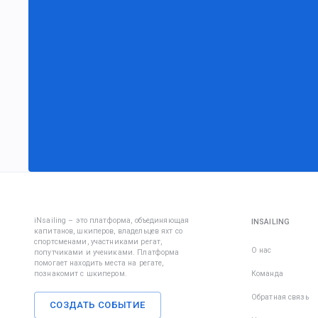
iNsailing – это платформа, объединяющая
INSAILING
капитанов, шкиперов, владельцев яхт со
спортсменами, участниками регат,
О нас
попутчиками и учениками. Платформа
помогает находить места на регате,
познакомит с шкипером.
Команда
Обратная связь
СОЗДАТЬ СОБЫТИЕ