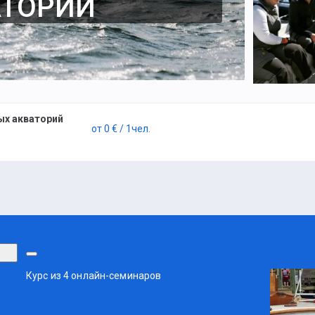
АТОРИЙ
ых акваторий
от
0 €
/ 1
чел.
Курс из 4 онлайн-семинаров