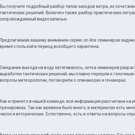
Вы получите подробный разбор типов заходов ветра, их сочетани
тактических решений. Включён также разбор практических ситуа
сопровождаемый видеозаписью.
Предлагаемая вашему вниманию серию on-line семинаров задумы
время с пользой в период всеобщего карантина.
Ожидание выхода на воду затягивалось, сетка семинаров разрас
выработки тактических решений, мы плавно перешли к гоночным 
вопросы метеорологии, поговорили о спинакерах и генакерах.
Как и принято в нашей команде, вся информация рассчитана на и
тренировках. Так как времени было много, в материалах есть мно
числе и исторических. Естественно, есть и ответы на вопросы сл