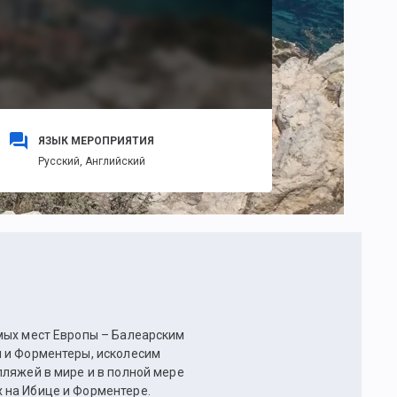
ЯЗЫК МЕРОПРИЯТИЯ
Русский,
Английский
мых мест Европы – Балеарским
ы и Форментеры, исколесим
пляжей в мире и в полной мере
 на Ибице и Форментере.