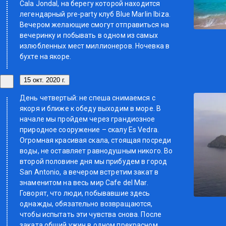
Cala Jondal, на берегу которой находится
легендарный pre-party клуб Blue Marlin Ibiza.
Вечером желающие смогут отправиться на
вечеринку и побывать в одном из самых
излюбленных мест миллионеров. Ночевка в
бухте на якоре.
15 окт. 2020 г.
День четвертый: не спеша снимаемся с
якоря и ближе к обеду выходим в море. В
начале мы пройдем через грандиозное
природное сооружение – скалу Es Vedra.
Огромная красивая скала, стоящая посреди
воды, не оставляет равнодушным никого. Во
второй половине дня мы прибудем в город
San Antonio, а вечером встретим закат в
знаменитом на весь мир Cafe del Mar.
Говорят, что люди, побывавшие здесь
однажды, обязательно возвращаются,
чтобы испытать эти чувства снова. После
заката общий ужин в одном прекрасном