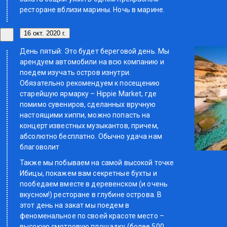
ресторане вблизи марины. Ночь в марине.
16 окт. 2020 г.
День пятый: Это будет береговой день. Мы
арендуем автомобили на всю компанию и
поедем изучать остров изнутри.
Обязательно рекомендуем к посещению
старейшую ярмарку – Hippie Market, где
помимо сувениров, сделанных вручную
настоящими хиппи, можно попасть на
концерт известных музыкантов, причем,
абсолютно бесплатно. Обычно удача нам
благоволит
Также мы побываем на самой высокой точке
Ибицы, покажем вам секретные бухты и
пообедаем вместе в деревенском (и очень
вкусном!) ресторане в глубине острова. В
этот день на закат мы поедем в
феноменальное по своей красоте место –
высокую смотровую площадку (более 500