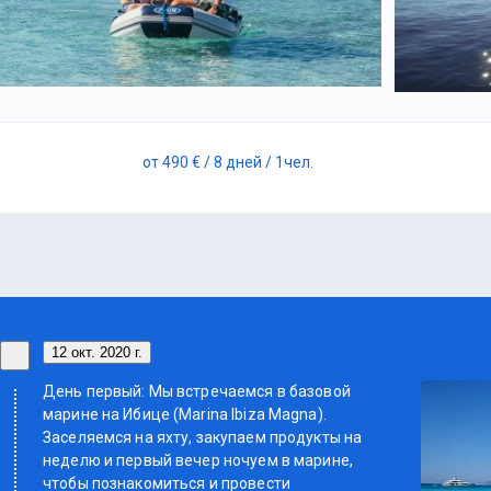
от
490 €
/ 8 дней
/ 1
чел.
12 окт. 2020 г.
День первый: Мы встречаемся в базовой
марине на Ибице (Marina Ibiza Magna).
Заселяемся на яхту, закупаем продукты на
неделю и первый вечер ночуем в марине,
чтобы познакомиться и провести