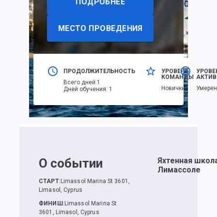
ПОДРОБНЕЕ
МЕСТО ПРОВЕДЕНИЯ
ПРОДОЛЖИТЕЛЬНОСТЬ
УРОВЕНЬ
УРОВЕ
КОМАНДЫ
АКТИВ
Всего дней
:
1
Новички
Умере
Дней обучения
:
1
О событии
Яхтенная школа
Лимассоле
СТАРТ
:
Limassol Marina St 3601,
Limasol, Cyprus
ФИНИШ
:
Limassol Marina St
3601, Limasol, Cyprus