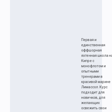
Первая и
единственная
оффшорная
яхтенная школа н
Кипре с
монофлотом и
опытными
тренерами в
красивой марине
Лимассол. Курс
подходит для
новичков, для
желающих
освежить свои