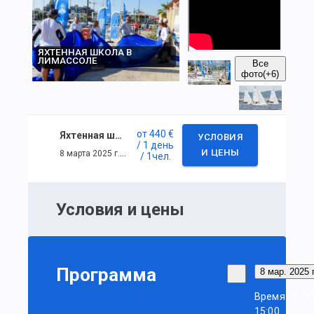
ЯХТЕННАЯ ШКОЛА В
ЛИМАССОЛЕ
Все
фото
(+6)
от
440 €
Яхтенная школа в Лимассоле
УСЛОВИЯ
/ 1 день
8 марта 2025 г. — 8 марта 2025 г.
И ЦЕНЫ
/ 1
чел.
Условия и цены
Программа
8 мар. 2025 г
Время: 10:0
15:00