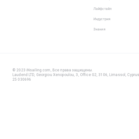
Лайфстайл
Индустрия
Знания
© 2023 iNsailing.com,
Все права защищены
.
Laudend LTD, Georgiou Xenopoulou, 3, Office G2, 3106, Limassol, Cyprus,
25 030696