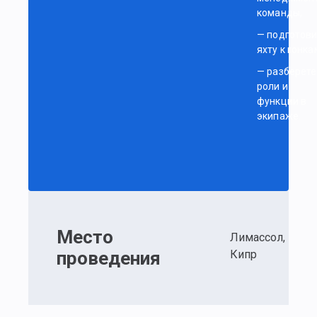
команды,
— подготови
яхту к гонка
— разберете
роли и
функции в
экипаже.
Место
Лимассол,
проведения
Кипр