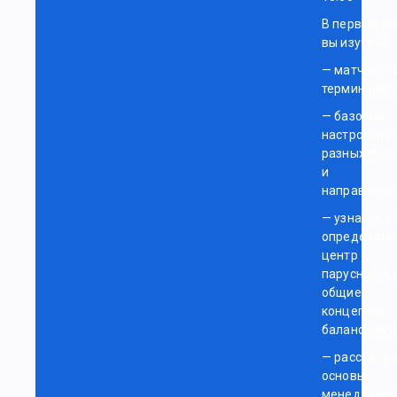
В первый де
вы изучите:
— матчасть 
терминолог
— базовые
настройки н
разных курс
и
направления
— узнаете, к
определять
центр
парусности 
общие
концепции
баланса яхт
— рассмотр
основы
менеджмен