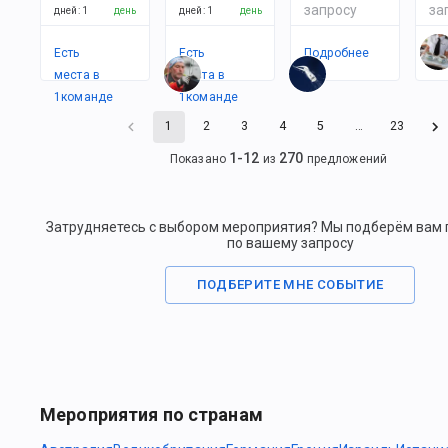
запросу
за
дней
:
1
день
дней
:
1
день
Есть
Есть
Подробнее
По
места в
места в
1
командe
1
командe
1
2
3
4
5
…
23
1
-
12
270
Показано
из
предложений
Затрудняетесь с выбором мероприятия? Мы подберём вам
по вашему запросу
ПОДБЕРИТЕ МНЕ СОБЫТИЕ
Мероприятия по странам