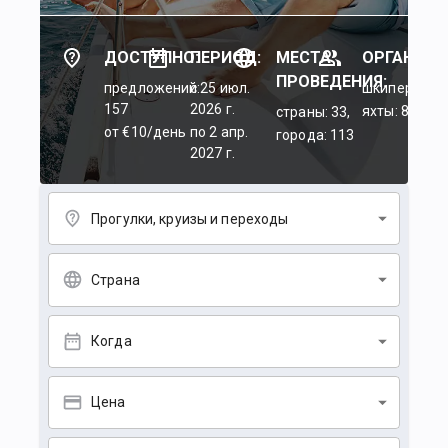
ДОСТУПНО:
ПЕРИОД:
МЕСТА
ОРГАНИЗА
ПРОВЕДЕНИЯ:
предложений:
c 25 июл.
шкиперы: 45
157
2026 г.
яхты: 84
страны: 33,
от €10/день
по 2 апр.
города: 113
2027 г.
Прогулки, круизы и переходы
Страна
Когда
Цена