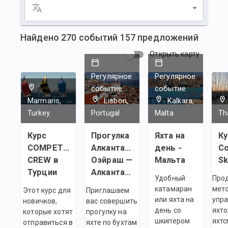
Найдено
270
событий
157
предложений
Открыть карту
Регулярное
Регулярное
событие
событие
Marmaris,
Lisbon,
Kalkara,
Turkey
Portugal
Malta
Th
Курс
Прогулка
Яхта на
Ку
COMPETENT
Алкантара —
день -
Co
CREW в
Оэйраш —
Мальта
Sk
Турции
Алкантара
Удобный
Про
катамаран
мет
Этот курс для
Приглашаем
или яхта на
упр
новичков,
вас совершить
день со
яхто
которые хотят
прогулку на
шкипером
яхтс
отправиться в
яхте по бухтам