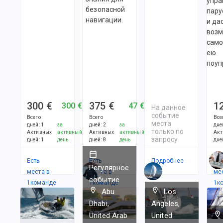
упра
безопасной
пару
навигации.
и да
возм
само
ею
поуп
300 €
375 €
1
300 €
47 €
На данное
событие
Всего
Всего
Все
места
дней
:
1
за
дней
:
2
за
дне
только по
Активных
активный
Активных
активный
Акт
запросу
дней
:
1
день
дней
:
8
день
дне
Есть
Есть
Подробнее
Ес
Регулярное
места в
места в
ме
событие
1
командe
1
командe
1
к
Abu
Los
Dhabi,
Angeles,
United Arab
United