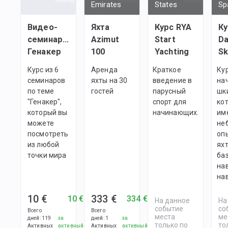
Emirates
States
Sp
Видео-
Яхта
Курс RYA
Ку
семинары:
Azimut
Start
Da
Генакер
100
Yachting
Sk
Курс из 6
Аренда
Краткое
Ку
семинаров
яхты на 30
введение в
на
по теме
гостей
парусный
шк
"Генакер",
спорт для
ко
который вы
начинающих.
им
можете
не
посмотреть
оп
из любой
яхт
точки мира
ба
на
на
10 €
333 €
10 €
334 €
На данное
На
событие
со
Всего
Всего
места
ме
дней
:
119
за
дней
:
1
за
только по
то
Активных
активный
Активных
активный