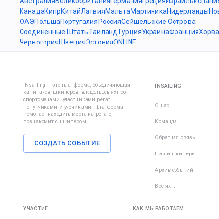
Австралия
Великобритания
Германия
Греция
Израиль
Испани
Канада
Кипр
Китай
Латвия
Мальта
Мартиника
Нидерланды
Но
ОАЭ
Польша
Португалия
Россия
Сейшельские Острова
Соединенные Штаты
Таиланд
Турция
Украина
Франция
Хорва
Черногория
Швеция
Эстония
ONLINE
iNsailing – это платформа, объединяющая
INSAILING
капитанов, шкиперов, владельцев яхт со
спортсменами, участниками регат,
О нас
попутчиками и учениками. Платформа
помогает находить места на регате,
познакомит с шкипером.
Команда
Обратная связь
СОЗДАТЬ СОБЫТИЕ
Наши шкиперы
Архив событий
Все яхты
УЧАСТИЕ
КАК МЫ РАБОТАЕМ