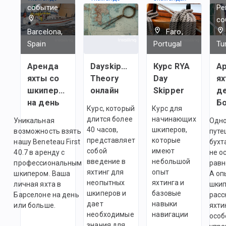
событие
Ре
со
Barcelona,
Faro,
Spain
Portugal
Tu
Аренда
Dayskipper
Курс RYA
А
яхты со
Theory
Day
ях
шкипером
онлайн
Skipper
де
на день
Б
Курс, который
Курс для
длится более
начинающих
Уникальная
Одн
40 часов,
шкиперов,
возможность взять
путе
представляет
которые
нашу Beneteau First
бухт
собой
имеют
40.7 в аренду с
не о
введение в
небольшой
профессиональным
равн
яхтинг для
опыт
шкипером. Ваша
А оп
неопытных
яхтинга и
личная яхта в
шки
шкиперов и
базовые
Барселоне на день
расс
дает
навыки
или больше.
яхти
необходимые
навигации
особ
знания для