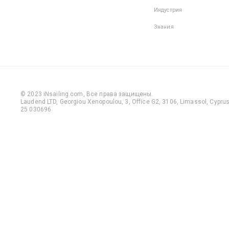
Индустрия
Знания
© 2023 iNsailing.com,
Все права защищены
.
Laudend LTD, Georgiou Xenopoulou, 3, Office G2, 3106, Limassol, Cyprus,
25 030696