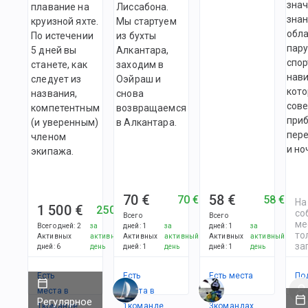
зна
плавание на
Лиссабона.
знан
круизной яхте.
Мы стартуем
обл
По истечении
из бухты
пару
5 дней вы
Алкантара,
спор
станете, как
заходим в
нави
следует из
Оэйраш и
кото
названия,
снова
сов
компетентным
возвращаемся
при
(и уверенным)
в Алкантара.
пер
членом
и но
экипажа.
70 €
58 €
70 €
58 €
На
1 500 €
250 €
со
Всего
Всего
ме
Всего дней
:
2
за
дней
:
1
за
дней
:
1
за
то
Активных
активный
Активных
активный
Активных
активный
за
дней
:
6
день
дней
:
1
день
дней
:
1
день
Есть
Есть
Есть места
По
места в
места в
в
Регулярное
1
командe
1
командe
3
командах