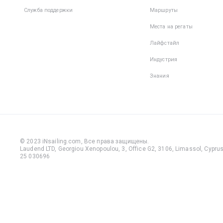
Служба поддержки
Маршруты
Места на регаты
Лайфстайл
Индустрия
Знания
© 2023 iNsailing.com,
Все права защищены
.
Laudend LTD, Georgiou Xenopoulou, 3, Office G2, 3106, Limassol, Cyprus,
25 030696