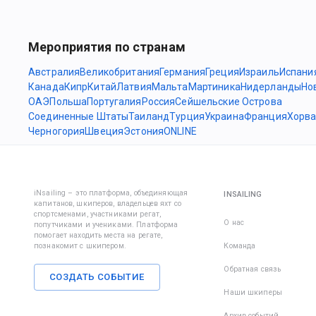
Мероприятия по странам
Австралия
Великобритания
Германия
Греция
Израиль
Испани
Канада
Кипр
Китай
Латвия
Мальта
Мартиника
Нидерланды
Но
ОАЭ
Польша
Португалия
Россия
Сейшельские Острова
Соединенные Штаты
Таиланд
Турция
Украина
Франция
Хорва
Черногория
Швеция
Эстония
ONLINE
iNsailing – это платформа, объединяющая
INSAILING
капитанов, шкиперов, владельцев яхт со
спортсменами, участниками регат,
О нас
попутчиками и учениками. Платформа
помогает находить места на регате,
познакомит с шкипером.
Команда
Обратная связь
СОЗДАТЬ СОБЫТИЕ
Наши шкиперы
Архив событий