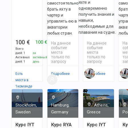
яхте и
самостоятельно
само
одновременно
брать яхту в
брат
получить знания и
чартер и
чарт
навыки,
управлять ею в
упра
необходимые для
акватории
аква
плавания на судне.
любых стран.
любы
100 €
100 €
На данное
На данное
На
событие
событие
со
Всего
места
места
ме
дней
:
1
за
только по
только по
то
Активных
активный
запросу
запросу
за
дней
:
1
день
Есть
Подробнее
Подробнее
По
места в
1
командe
Stockholm,
Hamburg,
Athens,
Sweden
Germany
Greece
Po
Курс IYT
Курс RYA
Курс IYT
Ку