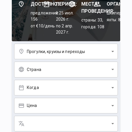
ДОСТУПНО:
ПЕРИОД:
МЕСТА
ОРГАНИЗА
ПРОВЕДЕНИЯ:
предложений:
c 25 июл.
шкиперы: 45
156
2026 г.
яхты: 84
страны: 33,
от €10/день
по 2 апр.
города: 108
2027 г.
Прогулки, круизы и переходы
Страна
Когда
Цена