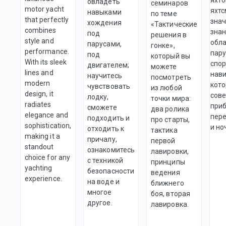
овладеть
семинаров
motor yacht
яхтс
навыками
по теме
that perfectly
зна
хождения
«Тактические
combines
знан
под
решения в
style and
обл
парусами,
гонке»,
performance.
пару
под
который вы
With its sleek
спор
двигателем;
можете
lines and
нави
научитесь
посмотреть
modern
кото
чувствовать
из любой
design, it
сов
лодку,
точки мира:
radiates
при
сможете
два ролика
elegance and
пер
подходить и
про старты,
sophistication,
и но
отходить к
тактика
making it a
причалу,
первой
standout
ознакомитесь
лавировки,
choice for any
с техникой
принципы
yachting
безопасности
ведения
experience.
на воде и
ближнего
многое
боя, вторая
другое.
лавировка.