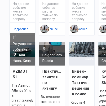
На данное
На данное
На данное
На
событие
событие
событие
со
места
места
места
ме
только по
только по
только по
то
запросу
запросу
запросу
за
Подробнее
Подробнее
Подробнее
По
Регулярное
событие
Айя
Dolgoprudny,
Sh
Напа, Кипр
Russia
Ch
AZIMUT
Практические
Видео-
Ку
51
занятия
семинары:
Co
по
Тактические
Sk
The Azimut
яхтингу
решения
Atlantis 51 is
Про
в гонке
a
мет
Вы сможете
breathtakingly
упр
полноценно
Курс из 4
luxurious
яхто