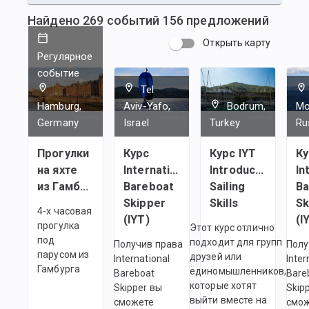
Найдено
269
событий
156
предложений
Открыть карту
Регулярное
событие
Tel
Hamburg,
Aviv-Yafo,
Bodrum,
Mo
Germany
Israel
Turkey
Ru
Прогулки
Курс
Курс IYT
Ку
на яхте
International
Introductory
In
из Гамбурга
Bareboat
Sailing
Ba
Skipper
Skills
Sk
4-х часовая
(IYT)
(I
прогулка
Этот курс отлично
под
подходит для групп
Получив права
Полу
парусом из
друзей или
International
Inter
Гамбурга
единомышленников,
Bareboat
Bare
которые хотят
Skipper вы
Skip
выйти вместе на
сможете
смо