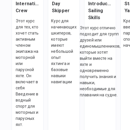
International
Day
Introductory
St
Crew
Skipper
Sailing
Ya
Skills
Этот курс
Курс для
Кр
для тех, кто
начинающих
вве
Этот курс отлично
хочет стать
шкиперов,
па
подходит для групп
активным
которые
спо
друзей или
членом
имеют
на
единомышленников,
экипажа на
небольшой
которые хотят
моторной
опыт
выйти вместе на
или
яхтинга и
яхте и
парусной
базовые
одновременно
яхте. Он
навыки
получить знания и
включает в
навигации
навыки,
себя
необходимые для
Введение в
плавания на судне.
водный
спорт для
моторных и
парусных
яхт.