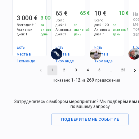
65 €
10 €
65 €
10 €
На
3 000 €
3 000 €
со
Всего
Всего
ме
Всего дней
:
1
за
дней
:
1
за
дней
:
120
за
то
Активных
активный
Активных
активный
Активных
активный
за
дней
:
1
день
дней
:
1
день
дней
:
1
день
Есть
Есть
Есть
По
места в
места в
места в
1
командe
1
командe
1
командe
1
2
3
4
5
…
23
1
-
12
269
Показано
из
предложений
Затрудняетесь с выбором мероприятия? Мы подберём вам
по вашему запросу
ПОДБЕРИТЕ МНЕ СОБЫТИЕ