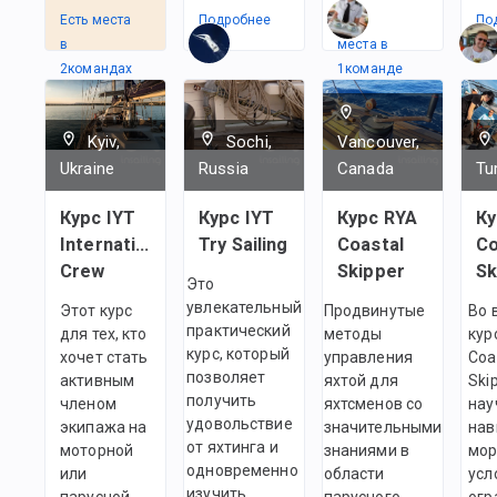
Есть места
Подробнее
Есть
По
в
места в
2
командах
1
командe
Kyiv,
Sochi,
Vancouver,
Ukraine
Russia
Canada
Tu
Курс IYT
Курс IYT
Курс RYA
Ку
International
Try Sailing
Coastal
Co
Crew
Skipper
Sk
Это
увлекательный
Этот курс
Продвинутые
Во 
практический
для тех, кто
методы
кур
курс, который
хочет стать
управления
Coa
позволяет
активным
яхтой для
Ski
получить
членом
яхтсменов со
нау
удовольствие
экипажа на
значительными
нав
от яхтинга и
моторной
знаниями в
мор
одновременно
или
области
усл
изучить
парусной
парусного
огр