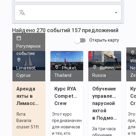
Найдено
270
событий
157
предложений
Открыть карту
Регулярное
событие
We
Limassol,
Phuket,
Boltino,
N
Cyprus
Thailand
Russia
Ze
Аренда
Курс RYA
Обучение
Ку
яхты в
Competent
управлению
C
Лимассоле
Crew
парусной
C
яхтой
Яхта
Этот курс
Это
в Подмосковье
Bavaria
предназначен
пре
cruiser 51ft
для новичков
для
За три часа
и тех, кто
и те
обучения