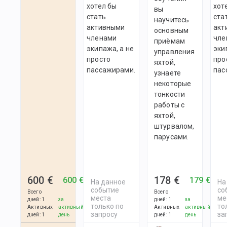
хотел бы
хот
вы
стать
ста
научитесь
активными
акт
основным
членами
чле
приёмам
экипажа, а не
эки
управления
просто
про
яхтой,
пассажирами.
пас
узнаете
некоторые
тонкости
работы с
яхтой,
штурвалом,
парусами.
600 €
178 €
600 €
179 €
На данное
На
событие
со
Всего
Всего
места
ме
дней
:
1
за
дней
:
1
за
только по
то
Активных
активный
Активных
активный
запросу
за
дней
:
1
день
дней
:
1
день