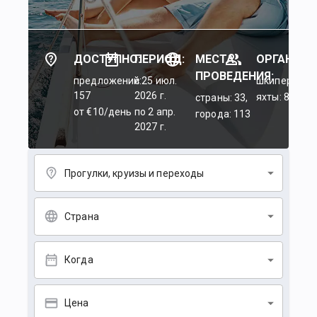
ДОСТУПНО:
ПЕРИОД:
МЕСТА
ОРГАНИЗА
ПРОВЕДЕНИЯ:
предложений:
c 25 июл.
шкиперы: 45
157
2026 г.
яхты: 84
страны: 33,
от €10/день
по 2 апр.
города: 113
2027 г.
Прогулки, круизы и переходы
Страна
Когда
Цена