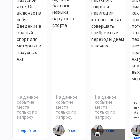
базовые
яхте. Он
спорта и
вид
навыки
включает в
навигации,
как
парусного
себя
которые хотят
про
спорта.
Введение в
совершать
пог
водный
прибрежные
пла
спорт для
переходы днем
пер
моторных и
и ночью.
нес
парусных
под
яхт.
яхт
ком
вых
мо
На данное
На данное
На данное
событие
событие
событие
Все
места
места
места
дне
только по
только по
только по
Акт
запросу
запросу
запросу
дне
Подробнее
Подробнее
Подробнее
Ес
ме