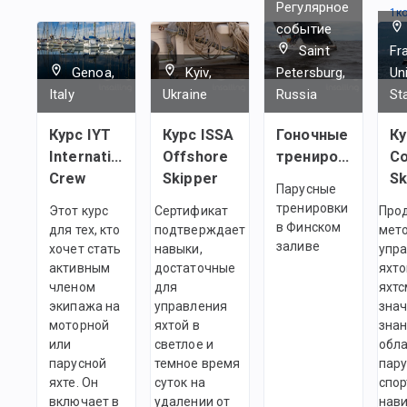
Регулярное
1
к
событие
Saint
Fr
Genoa,
Kyiv,
Petersburg,
Un
Italy
Ukraine
Russia
St
Курс IYT
Курс ISSA
Гоночные
Ку
International
Offshore
тренировки
Co
Crew
Skipper
Sk
Парусные
тренировки
Этот курс
Сертификат
Про
в Финском
для тех, кто
подтверждает
мет
заливе
хочет стать
навыки,
упр
активным
достаточные
яхто
членом
для
яхтс
экипажа на
управления
зна
моторной
яхтой в
знан
или
светлое и
обл
парусной
темное время
пару
яхте. Он
суток на
спор
включает в
удалении от
нави