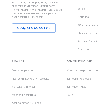
капитанов, шкиперов, владельцев яхт со
спортсменами, участниками регат,
О нас
попутчиками и учениками. Платформа
помогает находить места на регате,
познакомит с шкипером.
Команда
Обратная связь
СОЗДАТЬ СОБЫТИЕ
Наши шкиперы
Архив событий
Все яхты
УЧАСТИЕ
КАК МЫ РАБОТАЕМ
Места на регаты
Участие в мероприятиях
Прогулки, круизы и переходы
Для организаторов
Яхт школы и курсы
Для участников
Морская практика
FAQs
Аренда яхт от 2-х часов!