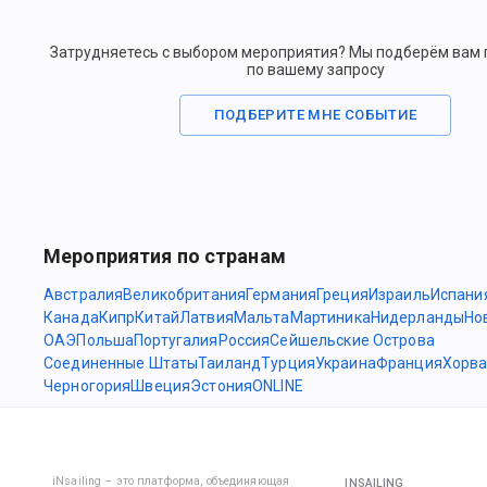
Затрудняетесь с выбором мероприятия? Мы подберём вам
по вашему запросу
ПОДБЕРИТЕ МНЕ СОБЫТИЕ
Мероприятия по странам
Австралия
Великобритания
Германия
Греция
Израиль
Испани
Канада
Кипр
Китай
Латвия
Мальта
Мартиника
Нидерланды
Но
ОАЭ
Польша
Португалия
Россия
Сейшельские Острова
Соединенные Штаты
Таиланд
Турция
Украина
Франция
Хорва
Черногория
Швеция
Эстония
ONLINE
iNsailing – это платформа, объединяющая
INSAILING