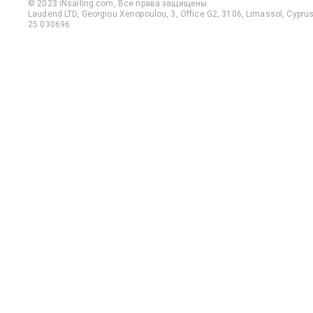
© 2023 iNsailing.com,
Все права защищены
.
Laudend LTD, Georgiou Xenopoulou, 3, Office G2, 3106, Limassol, Cyprus,
25 030696