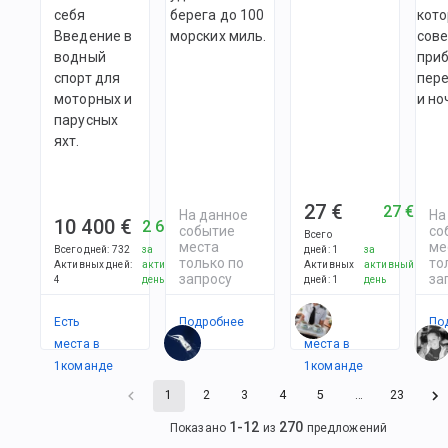
себя
берега до 100
кото
Введение в
морских миль.
сов
водный
при
спорт для
пер
моторных и
и но
парусных
яхт.
27 €
27 €
На данное
На
10 400 €
2 600 €
событие
со
Всего
места
ме
Всего дней
:
732
за
дней
:
1
за
только по
то
Активных дней
:
активный
Активных
активный
запросу
за
4
день
дней
:
1
день
Есть
Подробнее
Есть
По
места в
места в
1
командe
1
командe
1
2
3
4
5
…
23
1
-
12
270
Показано
из
предложений