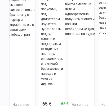
от я
под
выйти вместе на
сможете
одн
парусами,
яхте и
самостоятельно
изу
под
одновременно
брать яхту в
баз
двигателем;
получить знания и
чартер и
нав
научитесь
навыки,
управлять ею в
пар
чувствовать
необходимые для
акватории
спор
лодку,
плавания на судне.
любых стран.
сможете
подходить и
отходить к
причалу,
ознакомитесь
с техникой
безопасности
на воде и
многое
другое.
65 €
65 €
На данное
На данное
На