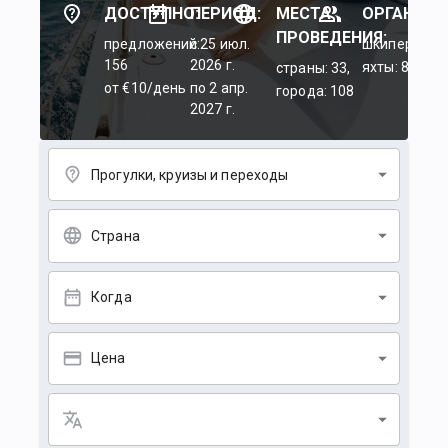
ДОСТУПНО:
ПЕРИОД:
МЕСТА
ОРГАНИЗА
ПРОВЕДЕНИЯ:
предложений:
c 25 июл.
шкиперы: 45
156
2026 г.
яхты: 84
страны: 33,
от €10/день
по 2 апр.
города: 108
2027 г.
Прогулки, круизы и переходы
Страна
Когда
Цена