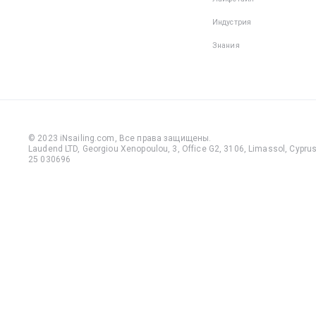
Индустрия
Знания
© 2023 iNsailing.com,
Все права защищены
.
Laudend LTD, Georgiou Xenopoulou, 3, Office G2, 3106, Limassol, Cyprus,
25 030696