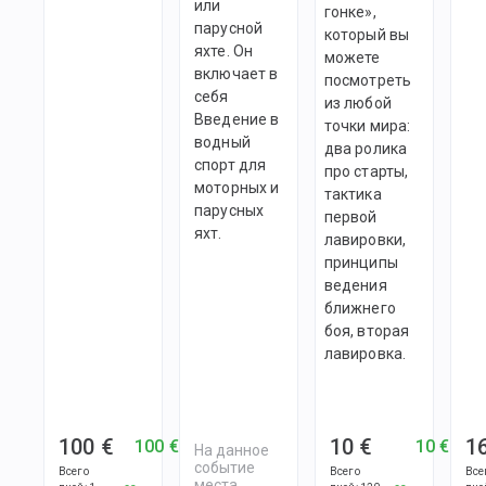
или
гонке»,
парусной
который вы
яхте. Он
можете
включает в
посмотреть
себя
из любой
Введение в
точки мира:
водный
два ролика
спорт для
про старты,
моторных и
тактика
парусных
первой
яхт.
лавировки,
принципы
ведения
ближнего
боя, вторая
лавировка.
100 €
10 €
1
100 €
10 €
На данное
событие
Всего
Всего
Все
места