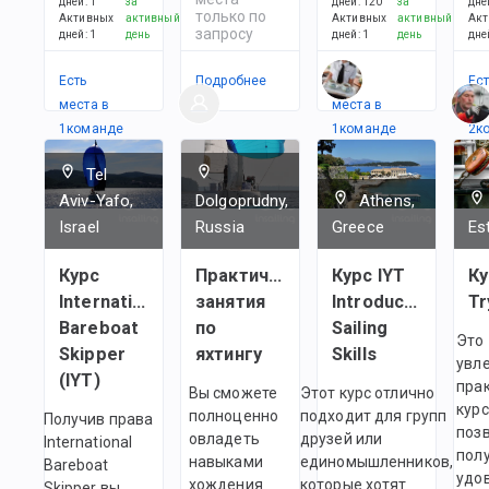
дней
:
1
за
дней
:
120
за
дне
только по
Активных
активный
Активных
активный
Акт
запросу
дней
:
1
день
дней
:
1
день
дне
Есть
Подробнее
Есть
Ес
места в
места в
в
1
командe
1
командe
2
к
Tel
Aviv-Yafo,
Dolgoprudny,
Athens,
Israel
Russia
Greece
Es
Курс
Практические
Курс IYT
Ку
International
занятия
Introductory
Tr
Bareboat
по
Sailing
Это
Skipper
яхтингу
Skills
увл
(IYT)
пра
Вы сможете
Этот курс отлично
курс
полноценно
подходит для групп
Получив права
поз
овладеть
друзей или
International
пол
навыками
единомышленников,
Bareboat
удо
хождения
которые хотят
Skipper вы