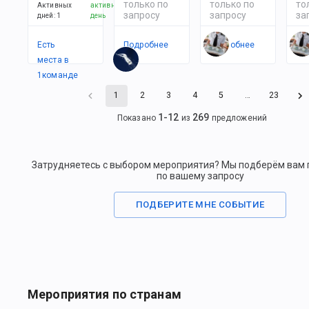
только по
только по
то
Активных
активный
запросу
запросу
за
дней
:
1
день
Есть
Подробнее
Подробнее
По
места в
1
командe
1
2
3
4
5
…
23
1
-
12
269
Показано
из
предложений
Затрудняетесь с выбором мероприятия? Мы подберём вам
по вашему запросу
ПОДБЕРИТЕ МНЕ СОБЫТИЕ
Мероприятия по странам