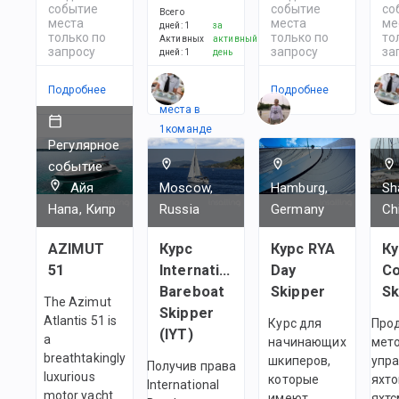
событие
событие
со
Всего
места
места
ме
дней
:
1
за
только по
только по
то
Активных
активный
запросу
запросу
за
дней
:
1
день
Подробнее
Есть
Подробнее
По
места в
1
командe
Регулярное
событие
Айя
Moscow,
Hamburg,
Sh
Напа, Кипр
Russia
Germany
Ch
AZIMUT
Курс
Курс RYA
Ку
51
International
Day
Co
Bareboat
Skipper
Sk
The Azimut
Skipper
Atlantis 51 is
Курс для
Про
(IYT)
a
начинающих
мет
breathtakingly
шкиперов,
упр
Получив права
luxurious
которые
яхто
International
motor yacht
имеют
яхтс