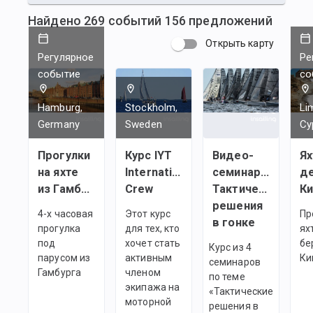
Найдено
269
событий
156
предложений
Открыть карту
Регулярное
Ре
событие
со
Hamburg,
Stockholm,
Li
Germany
Sweden
Cy
Прогулки
Курс IYT
Видео-
Ях
на яхте
International
семинары:
де
из Гамбурга
Crew
Тактические
К
решения
4-х часовая
Этот курс
Пр
в гонке
прогулка
для тех, кто
ях
под
хочет стать
бе
Курс из 4
парусом из
активным
Ки
семинаров
Гамбурга
членом
по теме
экипажа на
«Тактические
моторной
решения в