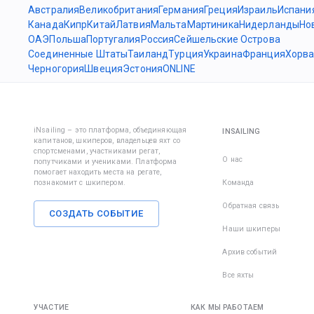
Австралия
Великобритания
Германия
Греция
Израиль
Испани
Канада
Кипр
Китай
Латвия
Мальта
Мартиника
Нидерланды
Но
ОАЭ
Польша
Португалия
Россия
Сейшельские Острова
Соединенные Штаты
Таиланд
Турция
Украина
Франция
Хорва
Черногория
Швеция
Эстония
ONLINE
iNsailing – это платформа, объединяющая
INSAILING
капитанов, шкиперов, владельцев яхт со
спортсменами, участниками регат,
О нас
попутчиками и учениками. Платформа
помогает находить места на регате,
познакомит с шкипером.
Команда
Обратная связь
СОЗДАТЬ СОБЫТИЕ
Наши шкиперы
Архив событий
Все яхты
УЧАСТИЕ
КАК МЫ РАБОТАЕМ