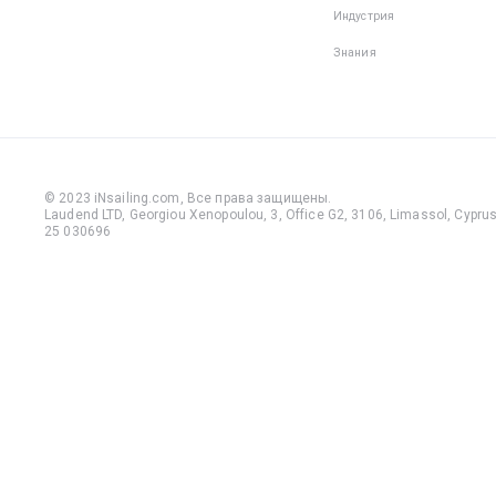
Индустрия
Знания
© 2023 iNsailing.com,
Все права защищены
.
Laudend LTD, Georgiou Xenopoulou, 3, Office G2, 3106, Limassol, Cyprus,
25 030696