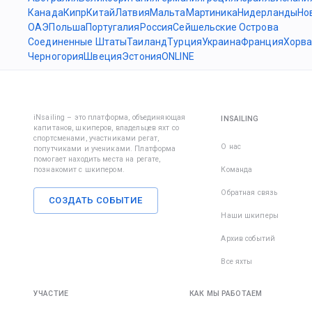
Канада
Кипр
Китай
Латвия
Мальта
Мартиника
Нидерланды
Но
ОАЭ
Польша
Португалия
Россия
Сейшельские Острова
Соединенные Штаты
Таиланд
Турция
Украина
Франция
Хорва
Черногория
Швеция
Эстония
ONLINE
iNsailing – это платформа, объединяющая
INSAILING
капитанов, шкиперов, владельцев яхт со
спортсменами, участниками регат,
О нас
попутчиками и учениками. Платформа
помогает находить места на регате,
познакомит с шкипером.
Команда
Обратная связь
СОЗДАТЬ СОБЫТИЕ
Наши шкиперы
Архив событий
Все яхты
УЧАСТИЕ
КАК МЫ РАБОТАЕМ