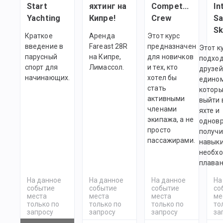
Start
яхтинг на
Competent
In
Yachting
Кипре!
Crew
Sa
Sk
Краткое
Аренда
Этот курс
введение в
Fareast 28R
предназначен
Этот к
парусный
на Кипре,
для новичков
подход
спорт для
Лимассол.
и тех, кто
друзей
начинающих.
хотел бы
едино
стать
которы
активными
выйти 
членами
яхте и
экипажа, а не
однов
просто
получи
пассажирами.
навыки
необх
плаван
На данное
На данное
На данное
На
событие
событие
событие
со
места
места
места
ме
только по
только по
только по
то
запросу
запросу
запросу
за