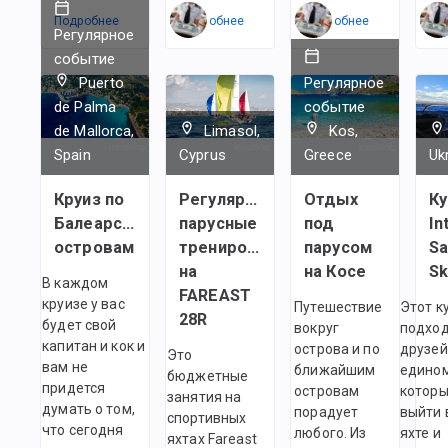
Подробнее
Подробнее
Подробнее
По
Регулярное
событие
Puerto
Регулярное
de Palma
событие
de Mallorca,
Limasol,
Kos,
Spain
Cyprus
Greece
Uk
Круиз по
Регулярные
Отдых
Ку
Балеарским
парусные
под
In
островам
тренировки
парусом
Sa
на
на Косе
Sk
В каждом
FAREAST
круизе у вас
Путешествие
Этот к
28R
будет свой
вокруг
подход
капитан и кок и
острова и по
друзей
Это
вам не
ближайшим
едино
бюджетные
придется
островам
которы
занятия на
думать о том,
порадует
выйти 
спортивных
что сегодня
любого. Из
яхте и
яхтах Fareast