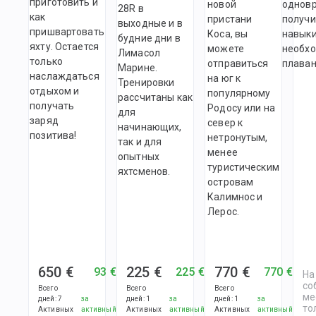
приготовить и
новой
однов
28R в
как
пристани
получи
выходные и в
пришвартовать
Коса, вы
навыки
будние дни в
яхту. Остается
можете
необх
Лимасол
только
отправиться
плаван
Марине.
наслаждаться
на юг к
Тренировки
отдыхом и
популярному
рассчитаны как
получать
Родосу или на
для
заряд
север к
начинающих,
позитива!
нетронутым,
так и для
менее
опытных
туристическим
яхтсменов.
островам
Калимнос и
Лерос.
650 €
225 €
770 €
93 €
225 €
770 €
На
со
Всего
Всего
Всего
ме
дней
:
7
за
дней
:
1
за
дней
:
1
за
то
Активных
активный
Активных
активный
Активных
активный