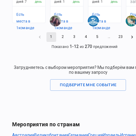
за
дней
:
7
день
дней
:
1
день
дней
:
1
день
Есть
Есть
Есть
По
места в
места в
места в
1
командe
1
командe
1
командe
1
2
3
4
5
…
23
1
-
12
270
Показано
из
предложений
Затрудняетесь с выбором мероприятия? Мы подберём вам
по вашему запросу
ПОДБЕРИТЕ МНЕ СОБЫТИЕ
Мероприятия по странам
Австралия
Великобритания
Германия
Греция
Израиль
Испани