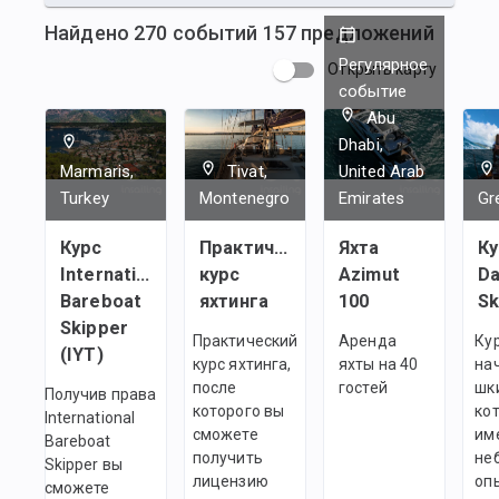
Найдено
270
событий
157
предложений
Регулярное
Открыть карту
событие
Abu
Dhabi,
Marmaris,
Tivat,
United Arab
Turkey
Montenegro
Emirates
Gr
Курс
Практический
Яхта
Ку
International
курс
Azimut
Da
Bareboat
яхтинга
100
Sk
Skipper
Практический
Аренда
Ку
(IYT)
курс яхтинга,
яхты на 40
на
после
гостей
шк
Получив права
которого вы
ко
International
сможете
им
Bareboat
получить
не
Skipper вы
лицензию
оп
сможете