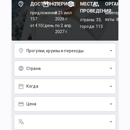
ДОСТУПНО:
ПЕРИОД:
МЕСТА
ОРГАНИЗА
ПРОВЕДЕНИЯ:
предложений:
c 25 июл.
шкиперы: 45
157
2026 г.
яхты: 84
страны: 33,
от €10/день
по 2 апр.
города: 113
2027 г.
Прогулки, круизы и переходы
Страна
Когда
Цена