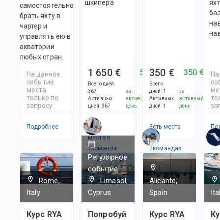
шкипера
яхт
самостоятельно
ба
брать яхту в
на
чартер и
на
управлять ею в
акватории
любых стран.
1 650 €
350 €
5 €
350 €
На данное
На
событие
со
Всего дней
:
Всего
места
ме
367
за
дней
:
1
за
только по
то
Активных
активный
Активных
активный
запросу
за
дней
:
367
день
дней
:
1
день
Подробнее
Есть
Есть места
По
места в
в
1
командe
2
командах
Регулярное
событие
Rome,
Limasol,
Alicante,
Italy
Cyprus
Spain
Ita
Курс RYA
Попробуй
Курс RYA
Ку