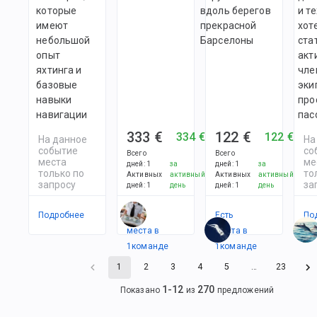
которые
вдоль берегов
и те
имеют
прекрасной
хот
небольшой
Барселоны
ста
опыт
акт
яхтинга и
чле
базовые
эки
навыки
про
навигации
пас
333 €
122 €
334 €
122 €
На данное
На
событие
со
Всего
Всего
места
ме
дней
:
1
за
дней
:
1
за
только по
то
Активных
активный
Активных
активный
запросу
за
дней
:
1
день
дней
:
1
день
Подробнее
Есть
Есть
По
места в
места в
1
командe
1
командe
1
2
3
4
5
…
23
1
-
12
270
Показано
из
предложений