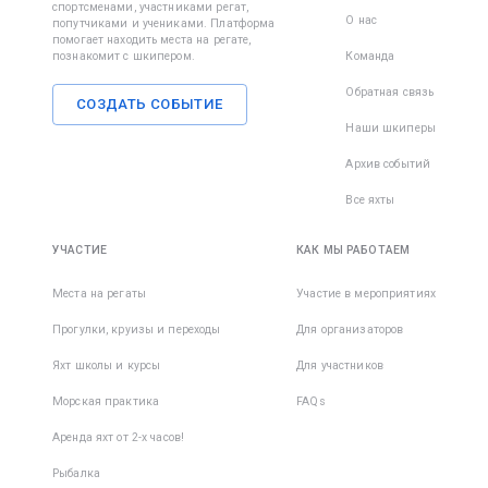
спортсменами, участниками регат,
О нас
попутчиками и учениками. Платформа
помогает находить места на регате,
познакомит с шкипером.
Команда
Обратная связь
СОЗДАТЬ СОБЫТИЕ
Наши шкиперы
Архив событий
Все яхты
УЧАСТИЕ
КАК МЫ РАБОТАЕМ
Места на регаты
Участие в мероприятиях
Прогулки, круизы и переходы
Для организаторов
Яхт школы и курсы
Для участников
Морская практика
FAQs
Аренда яхт от 2-х часов!
Рыбалка