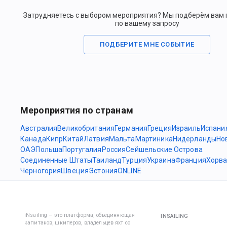
Затрудняетесь с выбором мероприятия? Мы подберём вам
по вашему запросу
ПОДБЕРИТЕ МНЕ СОБЫТИЕ
Мероприятия по странам
Австралия
Великобритания
Германия
Греция
Израиль
Испани
Канада
Кипр
Китай
Латвия
Мальта
Мартиника
Нидерланды
Но
ОАЭ
Польша
Португалия
Россия
Сейшельские Острова
Соединенные Штаты
Таиланд
Турция
Украина
Франция
Хорва
Черногория
Швеция
Эстония
ONLINE
iNsailing – это платформа, объединяющая
INSAILING
капитанов, шкиперов, владельцев яхт со