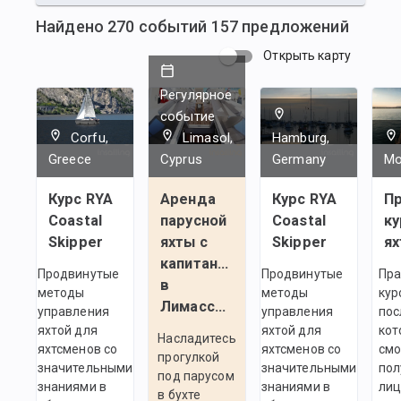
Найдено
270
событий
157
предложений
Открыть карту
Регулярное
событие
Corfu,
Limasol,
Hamburg,
Greece
Cyprus
Germany
Mo
Курс RYA
Аренда
Курс RYA
Пр
Coastal
парусной
Coastal
ку
Skipper
яхты с
Skipper
ях
капитаном
Продвинутые
Продвинутые
Пра
в
методы
методы
кур
Лимассоле
управления
управления
пос
яхтой для
яхтой для
кот
Насладитесь
яхтсменов со
яхтсменов со
смо
прогулкой
значительными
значительными
пол
под парусом
знаниями в
знаниями в
ли
в бухте