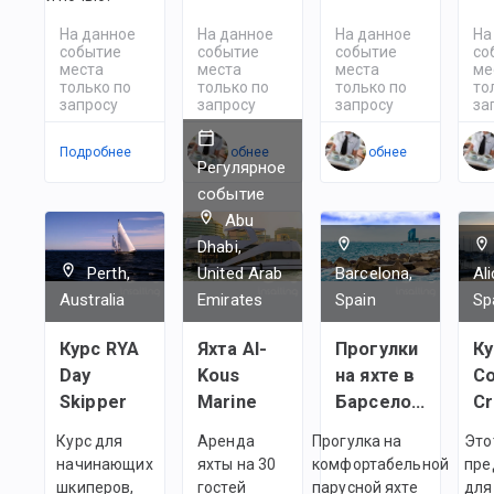
На данное
На данное
На данное
На
событие
событие
событие
со
места
места
места
ме
только по
только по
только по
то
запросу
запросу
запросу
за
Подробнее
Подробнее
Подробнее
По
Регулярное
событие
Abu
Dhabi,
Perth,
United Arab
Barcelona,
Al
Australia
Emirates
Spain
Sp
Курс RYA
Яхта Al-
Прогулки
Ку
Day
Kous
на яхте в
C
Skipper
Marine
Барселоне
C
Курс для
Аренда
Прогулка на
Это
начинающих
яхты на 30
комфортабельной
пре
шкиперов,
гостей
парусной яхте
для