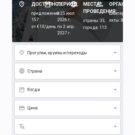
ДОСТУПНО:
ПЕРИОД:
МЕСТА
ОРГАНИЗА
ПРОВЕДЕНИЯ:
предложений:
c 25 июл.
шкиперы: 45
157
2026 г.
яхты: 84
страны: 33,
от €10/день
по 2 апр.
города: 113
2027 г.
Прогулки, круизы и переходы
Страна
Когда
Цена