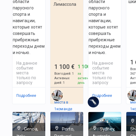
области
области
шки
Лимассола
парусного
парусного
спорта и
спорта и
навигации,
навигации,
которые хотят
которые хотят
совершать
совершать
прибрежные
прибрежные
переходы днем
переходы днем
и ночью.
и ночью.
1
На данное
На данное
1 100 €
1 100 €
событие
событие
Все
места
места
Всего дней
:
1
за
367
только по
только по
Активных
активный
Акт
запросу
запросу
дней
:
1
день
дне
Подробнее
Есть
Подробнее
Ес
места в
ме
1
командe
1
к
Genoa,
Porto,
Sydney,
Sh