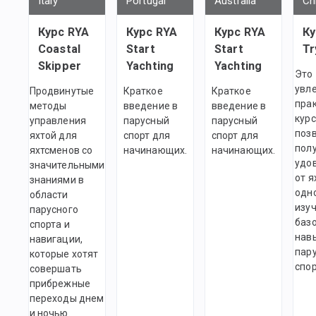
Italy
Portugal
Australia
Ch
Курс RYA
Курс RYA
Курс RYA
Ку
Coastal
Start
Start
Tr
Skipper
Yachting
Yachting
Это
увл
Продвинутые
Краткое
Краткое
пра
методы
введение в
введение в
курс
управления
парусный
парусный
поз
яхтой для
спорт для
спорт для
пол
яхтсменов со
начинающих.
начинающих.
удо
значительными
от я
знаниями в
одн
области
изу
парусного
баз
спорта и
нав
навигации,
пар
которые хотят
спор
совершать
прибрежные
переходы днем
и ночью.