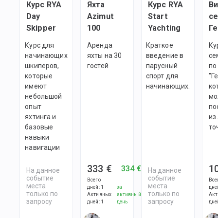
Курс RYA
Яхта
Курс RYA
В
Day
Azimut
Start
с
Skipper
100
Yachting
Ге
Курс для
Аренда
Краткое
Ку
начинающих
яхты на 30
введение в
се
шкиперов,
гостей
парусный
по
которые
спорт для
"Г
имеют
начинающих.
ко
небольшой
мо
опыт
по
яхтинга и
из
базовые
то
навыки
навигации
333 €
1
334 €
На данное
На данное
событие
событие
Всего
Все
места
места
дней
:
1
за
дне
только по
только по
Активных
активный
Акт
запросу
запросу
дней
:
1
день
дне