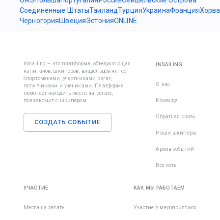
Соединенные Штаты
Таиланд
Турция
Украина
Франция
Хорва
Черногория
Швеция
Эстония
ONLINE
iNsailing – это платформа, объединяющая
INSAILING
капитанов, шкиперов, владельцев яхт со
спортсменами, участниками регат,
О нас
попутчиками и учениками. Платформа
помогает находить места на регате,
познакомит с шкипером.
Команда
Обратная связь
СОЗДАТЬ СОБЫТИЕ
Наши шкиперы
Архив событий
Все яхты
УЧАСТИЕ
КАК МЫ РАБОТАЕМ
Места на регаты
Участие в мероприятиях