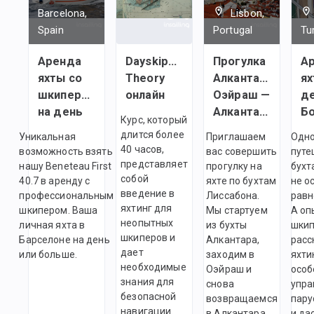
Barcelona,
Lisbon,
Spain
Portugal
Tu
Аренда
Dayskipper
Прогулка
А
яхты со
Theory
Алкантара —
ях
шкипером
онлайн
Оэйраш —
де
на день
Алкантара
Б
Курс, который
длится более
Уникальная
Приглашаем
Одн
40 часов,
возможность взять
вас совершить
путе
представляет
нашу Beneteau First
прогулку на
бухт
собой
40.7 в аренду с
яхте по бухтам
не о
введение в
профессиональным
Лиссабона.
равн
яхтинг для
шкипером. Ваша
Мы стартуем
А оп
неопытных
личная яхта в
из бухты
шки
шкиперов и
Барселоне на день
Алкантара,
расс
дает
или больше.
заходим в
яхти
необходимые
Оэйраш и
особ
знания для
снова
упра
безопасной
возвращаемся
пару
навигации.
в Алкантара.
и да