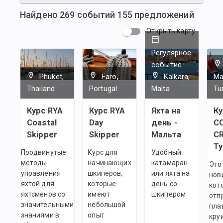
Найдено
269
событий
155
предложений
Открыть карту
Регулярное
событие
Phuket,
Faro,
Kalkara,
Ma
Thailand
Portugal
Malta
Tu
Курс RYA
Курс RYA
Яхта на
Ку
Coastal
Day
день -
C
Skipper
Skipper
Мальта
C
Т
Продвинутые
Курс для
Удобный
методы
начинающих
катамаран
Это
управления
шкиперов,
или яхта на
нов
яхтой для
которые
день со
кот
яхтсменов со
имеют
шкипером
отп
значительными
небольшой
пла
знаниями в
опыт
кру