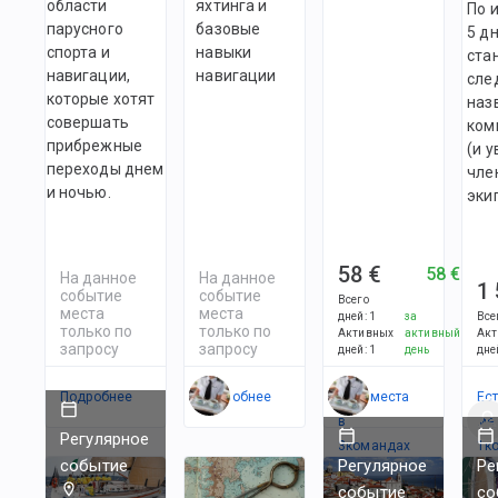
области
яхтинга и
По 
парусного
базовые
5 д
спорта и
навыки
стан
навигации,
навигации
сле
которые хотят
наз
совершать
ком
прибрежные
(и 
переходы днем
чле
и ночью.
эки
58 €
58 €
На данное
На данное
1
событие
событие
Всего
места
места
дней
:
1
за
Все
только по
только по
Активных
активный
Акт
запросу
запросу
дней
:
1
день
дне
Подробнее
Подробнее
Есть места
Ес
в
ме
Регулярное
3
командах
1
к
событие
Регулярное
Ре
событие
со