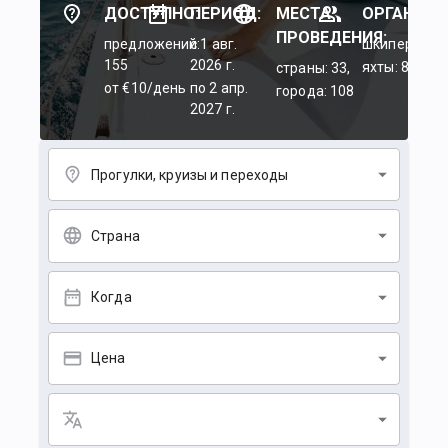
ДОСТУПНО:
ПЕРИОД:
МЕСТА
ОРГАНИЗА
ПРОВЕДЕНИЯ:
предложений:
c 1 авг.
шкиперы: 45
155
2026 г.
яхты: 84
страны: 33,
от €10/день
по 2 апр.
города: 108
2027 г.
Прогулки, круизы и переходы
Страна
Когда
Цена