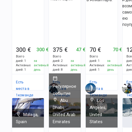
возм
само
ею
поуп
300 €
375 €
70 €
1
300 €
47 €
70 €
Всего
Всего
Всего
Все
дней
:
1
за
дней
:
2
за
дней
:
1
за
дне
Активных
активный
Активных
активный
Активных
активный
Акт
дней
:
1
день
дней
:
8
день
дней
:
1
день
дне
Есть
Есть
Есть
Ес
Регулярное
места в
места в
места в
ме
событие
1
командe
1
командe
1
командe
1
к
Abu
Los
Dhabi,
Angeles,
Málaga,
United Arab
United
Spain
Emirates
States