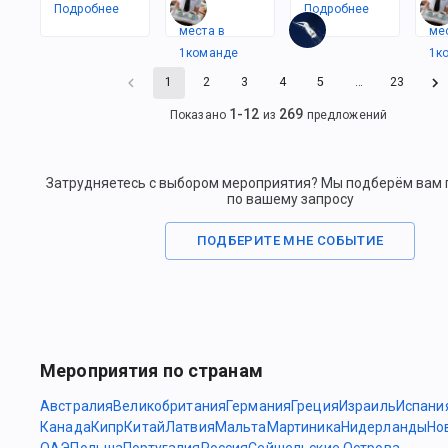
Подробнее
Есть
Подробнее
Ес
места в
ме
1
командe
1
к
1
2
3
4
5
…
23
1
-
12
269
Показано
из
предложений
Затрудняетесь с выбором мероприятия? Мы подберём вам
по вашему запросу
ПОДБЕРИТЕ МНЕ СОБЫТИЕ
Мероприятия по странам
Австралия
Великобритания
Германия
Греция
Израиль
Испани
Канада
Кипр
Китай
Латвия
Мальта
Мартиника
Нидерланды
Но
ОАЭ
Польша
Португалия
Россия
Сейшельские Острова