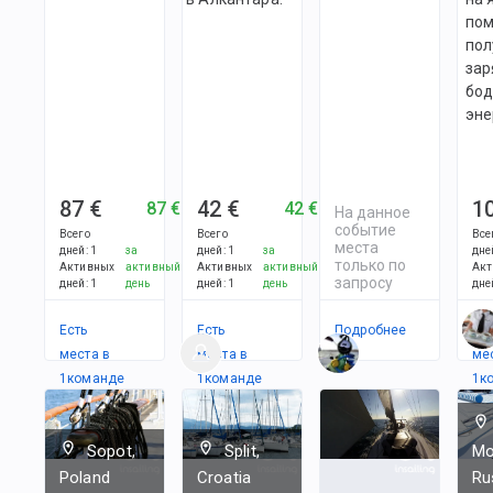
пом
пол
зар
бод
эне
87 €
42 €
1
87 €
42 €
На данное
событие
Всего
Всего
Все
места
дней
:
1
за
дней
:
1
за
дне
только по
Активных
активный
Активных
активный
Акт
запросу
дней
:
1
день
дней
:
1
день
дне
Есть
Есть
Подробнее
Ес
места в
места в
ме
1
командe
1
командe
1
к
Sopot,
Split,
Mo
Poland
Croatia
Ru