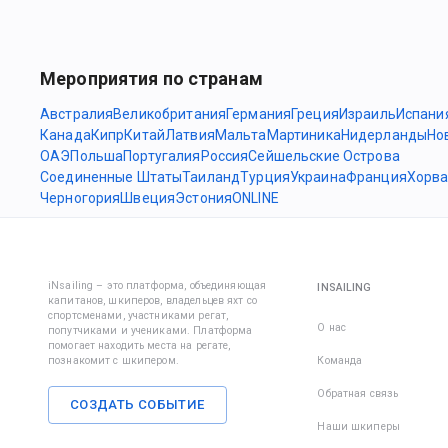
Мероприятия по странам
Австралия
Великобритания
Германия
Греция
Израиль
Испани
Канада
Кипр
Китай
Латвия
Мальта
Мартиника
Нидерланды
Но
ОАЭ
Польша
Португалия
Россия
Сейшельские Острова
Соединенные Штаты
Таиланд
Турция
Украина
Франция
Хорва
Черногория
Швеция
Эстония
ONLINE
iNsailing – это платформа, объединяющая
INSAILING
капитанов, шкиперов, владельцев яхт со
спортсменами, участниками регат,
О нас
попутчиками и учениками. Платформа
помогает находить места на регате,
познакомит с шкипером.
Команда
Обратная связь
СОЗДАТЬ СОБЫТИЕ
Наши шкиперы