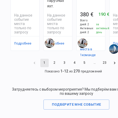
парусных
яхт.
380 €
190 €
На данное
На данное
На
событие
событие
со
Всего
места
места
ме
дней
:
2
за
только по
только по
то
Активных
активный
запросу
запросу
за
дней
:
2
день
Подробнее
Подробнее
Есть
По
места в
1
командe
1
2
3
4
5
…
23
1
-
12
270
Показано
из
предложений
Затрудняетесь с выбором мероприятия? Мы подберём вам
по вашему запросу
ПОДБЕРИТЕ МНЕ СОБЫТИЕ