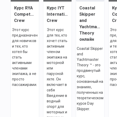
Курс RYA
Курс IYT
Coastal
Ку
Competent
International
Skipper
C
Crew
Crew
and
C
Yachtmaster
Этот курс
Этот курс
Это
Theory
предназначен
для тех, кто
пре
онлайн
для новичков
хочет стать
для
и тех, кто
активным
и те
Coastal Skipper
хотел бы
членом
хот
and
стать
экипажа на
ста
Yachtmaster
активными
моторной
акт
Theory ™ - это
членами
или
чле
продвинутый
экипажа, а не
парусной
эки
курс,
просто
яхте. Он
про
основанный на
пассажирами.
включает в
пас
знаниях,
себя
полученных на
Введение в
теоретическом
водный
курсе Day
спорт для
Skipper.
моторных и