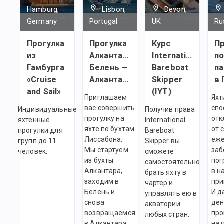
Hamburg,
Lisbon,
Devon,
Germany
Portugal
UK
Ru
Прогулка
Прогулка
Курс
Пр
из
Алкантара —
International
п
Гамбурга
Белень —
Bareboat
п
«Cruise
Алкантара
Skipper
and Sail»
(IYT)
Приглашаем
Яхт
вас совершить
спо
Индивидуальные
Получив права
прогулку на
отк
яхтенные
International
яхте по бухтам
от 
прогулки для
Bareboat
Лиссабона.
еж
групп до 11
Skipper вы
Мы стартуем
заб
человек.
сможете
из бухты
пог
самостоятельно
Алкантара,
в н
брать яхту в
заходим в
при
чартер и
Белень и
И д
управлять ею в
снова
ден
акватории
возвращаемся
про
любых стран.
в Алкантара.
на 