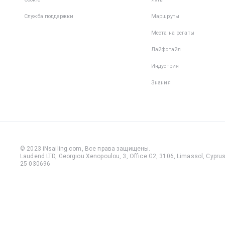
Служба поддержки
Маршруты
Места на регаты
Лайфстайл
Индустрия
Знания
© 2023 iNsailing.com,
Все права защищены
.
Laudend LTD, Georgiou Xenopoulou, 3, Office G2, 3106, Limassol, Cyprus,
25 030696