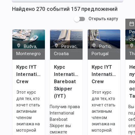
Найдено
270
событий
157
предложений
Открыть карту
Ре
со
Budva,
Pirovac,
Porto,
Montenegro
Croatia
Portugal
Th
Курс IYT
Курс
Курс IYT
Н
International
International
International
п
Crew
Bareboat
Crew
п
Skipper
о
Этот курс
Этот курс
(IYT)
Т
для тех, кто
для тех, кто
хочет стать
хочет стать
Получив права
Вы
активным
активным
International
по
членом
членом
Bareboat
се
экипажа на
экипажа на
Skipper вы
от
моторной
моторной
сможете
пу