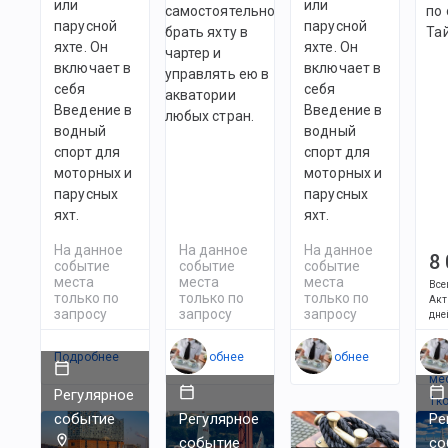
или
или
самостоятельно
по
парусной
парусной
брать яхту в
Та
яхте. Он
яхте. Он
чартер и
включает в
включает в
управлять ею в
себя
себя
акватории
Введение в
Введение в
любых стран.
водный
водный
спорт для
спорт для
моторных и
моторных и
парусных
парусных
яхт.
яхт.
На данное
На данное
На данное
8
событие
событие
событие
места
места
места
Все
только по
только по
только по
Акт
запросу
запросу
запросу
дне
Подробнее
Подробнее
Подробнее
Ес
ме
Регулярное
1
к
событие
Регулярное
Ре
событие
со