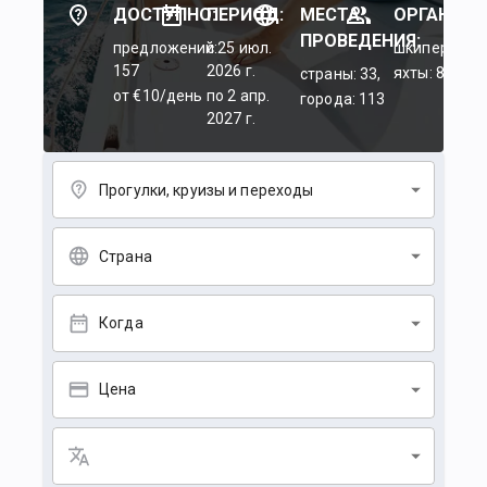
ДОСТУПНО:
ПЕРИОД:
МЕСТА
ОРГАНИЗА
ПРОВЕДЕНИЯ:
предложений:
c 25 июл.
шкиперы: 45
157
2026 г.
яхты: 84
страны: 33,
от €10/день
по 2 апр.
города: 113
2027 г.
Прогулки, круизы и переходы
Страна
Когда
Цена