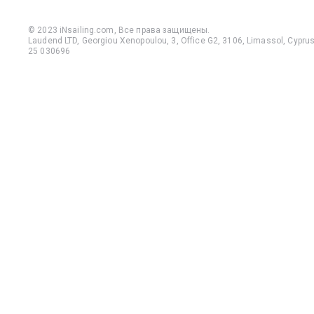
© 2023 iNsailing.com,
Все права защищены
.
Laudend LTD, Georgiou Xenopoulou, 3, Office G2, 3106, Limassol, Cyprus,
25 030696