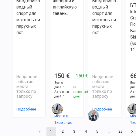
Введение в
Фенерли и
Введение в
IY
водный
английскую
водный
Int
спорт для
гавань.
спорт для
Cr
моторных и
моторных и
Flo
парусных
парусных
Ba
яхт.
яхт.
Ski
(м
11
150 €
6
150 €
На данное
На данное
событие
событие
Всего
Все
места
места
дней
:
1
за
дне
только по
только по
Активных
активный
Акт
запросу
запросу
дней
:
1
день
дне
Подробнее
Есть
Подробнее
Ес
места в
ме
1
командe
1
к
1
2
3
4
5
…
23