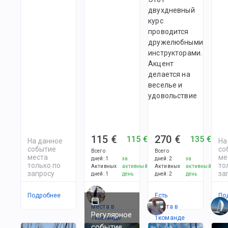
двухдневный
курс
проводится
дружелюбными
инструкторами.
Акцент
делается на
веселье и
удовольствие
115 €
270 €
115 €
135 €
На данное
На
событие
со
Всего
Всего
места
ме
дней
:
1
за
дней
:
2
за
только по
то
Активных
активный
Активных
активный
запросу
за
дней
:
1
день
дней
:
2
день
Подробнее
Есть
Есть
По
места в
места в
Регулярное
1
командe
1
командe
событие