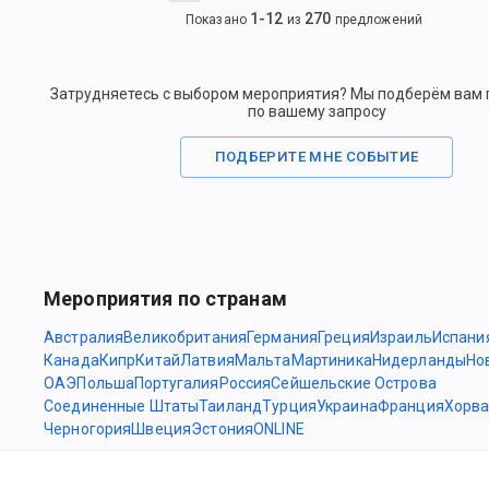
1
-
12
270
Показано
из
предложений
Затрудняетесь с выбором мероприятия? Мы подберём вам
по вашему запросу
ПОДБЕРИТЕ МНЕ СОБЫТИЕ
Мероприятия по странам
Австралия
Великобритания
Германия
Греция
Израиль
Испани
Канада
Кипр
Китай
Латвия
Мальта
Мартиника
Нидерланды
Но
ОАЭ
Польша
Португалия
Россия
Сейшельские Острова
Соединенные Штаты
Таиланд
Турция
Украина
Франция
Хорва
Черногория
Швеция
Эстония
ONLINE