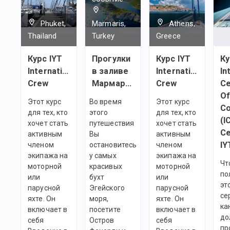
Phuket,
Marmaris,
Athens,
Thailand
Turkey
Greece
Курс IYT
Прогулки
Курс IYT
Ку
International
в заливе
International
In
Crew
Мармарис
Crew
Ce
O
Этот курс
Во время
Этот курс
C
для тех, кто
этого
для тех, кто
(I
хочет стать
путешествия
хочет стать
Ce
активным
Вы
активным
IY
членом
остановитесь
членом
экипажа на
у самых
экипажа на
Чт
моторной
красивых
моторной
по
или
бухт
или
эт
парусной
Эгейского
парусной
се
яхте. Он
моря,
яхте. Он
ка
включает в
посетите
включает в
до
себя
Остров
себя
пр