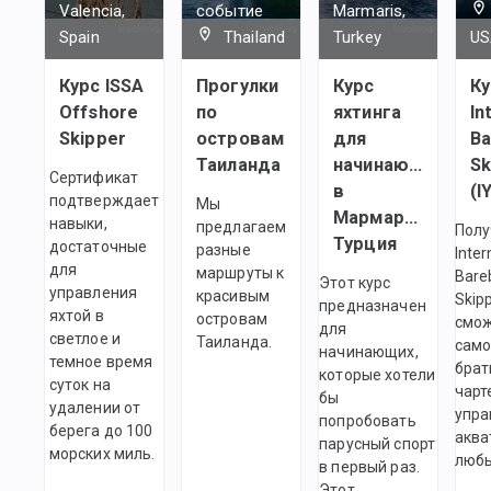
Valencia,
событие
Marmaris,
Spain
Thailand
Turkey
US
Курс ISSA
Прогулки
Курс
Ку
Offshore
по
яхтинга
In
Skipper
островам
для
Ba
Таиланда
начинающих
Sk
Сертификат
в
(I
подтверждает
Мы
Мармарисе,
навыки,
предлагаем
Полу
Турция
достаточные
разные
Inter
для
маршруты к
Bare
Этот курс
управления
красивым
Skip
предназначен
яхтой в
островам
смо
для
светлое и
Таиланда.
само
начинающих,
темное время
брат
которые хотели
суток на
чарт
бы
удалении от
упра
попробовать
берега до 100
аква
парусный спорт
морских миль.
любы
в первый раз.
Этот