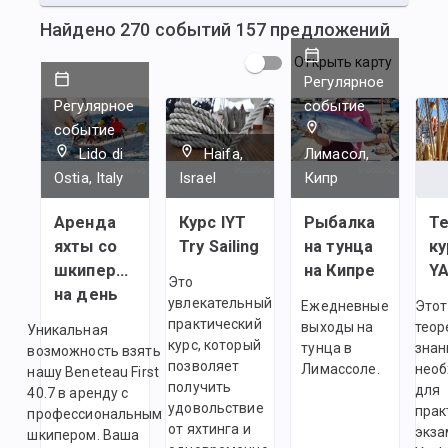
Найдено
270
событий
157
предложений
Открыть карту
Регулярное
Регулярное
событие
событие
Lido di
Haifa,
Лимасол,
Ostia, Italy
Israel
Кипр
Аренда
Курс IYT
Рыбалка
Т
яхты со
Try Sailing
на тунца
ку
шкипером
на Кипре
Это
на день
увлекательный
Ежедневные
Этот
практический
выходы на
теор
Уникальная
курс, который
тунца в
знан
возможность взять
позволяет
Лимассоле.
нео
нашу Beneteau First
получить
для
40.7 в аренду с
удовольствие
прак
профессиональным
от яхтинга и
экза
шкипером. Ваша