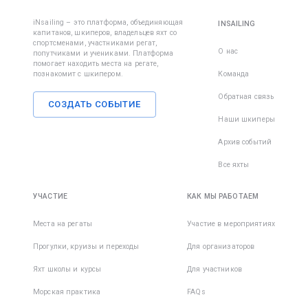
iNsailing – это платформа, объединяющая
INSAILING
капитанов, шкиперов, владельцев яхт со
спортсменами, участниками регат,
О нас
попутчиками и учениками. Платформа
помогает находить места на регате,
познакомит с шкипером.
Команда
Обратная связь
СОЗДАТЬ СОБЫТИЕ
Наши шкиперы
Архив событий
Все яхты
УЧАСТИЕ
КАК МЫ РАБОТАЕМ
Места на регаты
Участие в мероприятиях
Прогулки, круизы и переходы
Для организаторов
Яхт школы и курсы
Для участников
Морская практика
FAQs