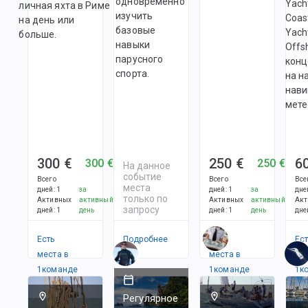
одновременно
Yach
личная яхта в Риме
изучить
Coas
на день или
базовые
Yach
больше.
навыки
Offs
парусного
конц
спорта.
на н
нави
мете
300 €
250 €
6
300 €
250 €
На данное
событие
Всего
Всего
Все
места
дней
:
1
за
дней
:
1
за
дне
только по
Активных
активный
Активных
активный
Акт
запросу
дней
:
1
день
дней
:
1
день
дне
Есть
Подробнее
Есть
Ес
места в
места в
ме
1
командe
1
командe
1
к
Регулярное