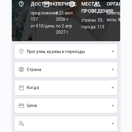
ДОСТУПНО:
ПЕРИОД:
МЕСТА
ОРГАНИЗА
ПРОВЕДЕНИЯ:
предложений:
c 25 июл.
шкиперы: 45
157
2026 г.
яхты: 84
страны: 33,
от €10/день
по 2 апр.
города: 113
2027 г.
Прогулки, круизы и переходы
Страна
Когда
Цена