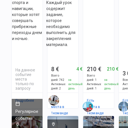
спорта и
Каждый урок
навигации,
содержит
которые хотят
задание,
совершать
которое
прибрежные
необходимо
переходы днем
выполнить для
и ночью.
закрепления
материала.
8 €
210 €
4 €
210 €
На данное
3
событие
Всего
Всего
места
дней
:
742
за
дней
:
1
за
Все
только по
Активных
активный
Активных
активный
Акт
запросу
дней
:
2
день
дней
:
1
день
дне
Подробнее
Есть
Есть
Ес
места в
места в
ме
Регулярное
1
командe
1
командe
1
к
событие