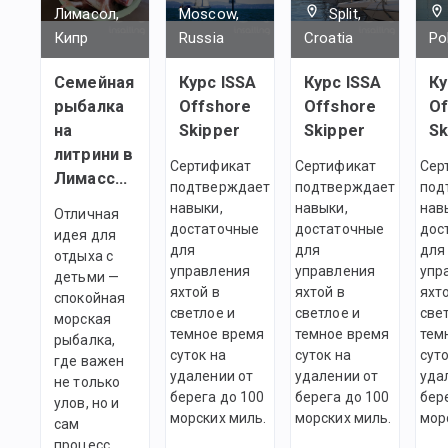
Лимасол,
Moscow,
Split,
Кипр
Russia
Croatia
Po
Семейная
Курс ISSA
Курс ISSA
Ку
рыбалка
Offshore
Offshore
Of
на
Skipper
Skipper
Sk
литрини в
Сертификат
Сертификат
Сер
Лимассоле
подтверждает
подтверждает
под
навыки,
навыки,
нав
Отличная
достаточные
достаточные
дос
идея для
для
для
для
отдыха с
управления
управления
упр
детьми —
яхтой в
яхтой в
яхт
спокойная
светлое и
светлое и
све
морская
темное время
темное время
тем
рыбалка,
суток на
суток на
суто
где важен
удалении от
удалении от
уда
не только
берега до 100
берега до 100
бер
улов, но и
морских миль.
морских миль.
мор
сам
процесс.