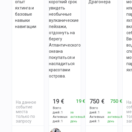
опыт
короткий срок
Драгонера
мо
яхтинга и
увидеть
ил
базовые
необычные
па
навыки
вулканические
ях
навигации
пейзажи,
вк
отдохнуть на
се
берегу
Вв
Атлантического
во
океана
сп
покупаться и
мо
насладиться
па
красотами
ях
острова.
19 €
750 €
19 €
750 €
На данное
На
событие
со
Всего
Всего
места
ме
дней
:
1
за
дней
:
1
за
только по
то
Активных
активный
Активных
активный
запросу
за
дней
:
1
день
дней
:
1
день