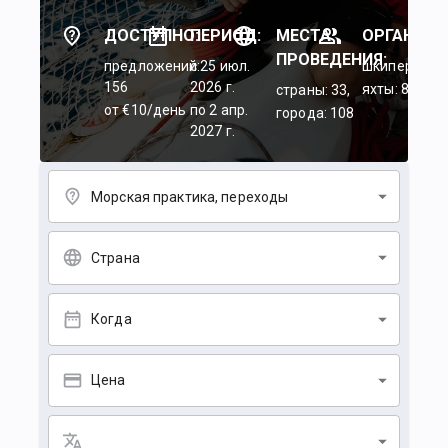
ДОСТУПНО:
ПЕРИОД:
МЕСТА
ОРГАНИЗА
ПРОВЕДЕНИЯ:
предложений:
c 25 июл.
шкиперы: 45
156
2026 г.
яхты: 84
страны: 33,
от €10/день
по 2 апр.
города: 108
2027 г.
Морская практика, переходы
Страна
Когда
Цена