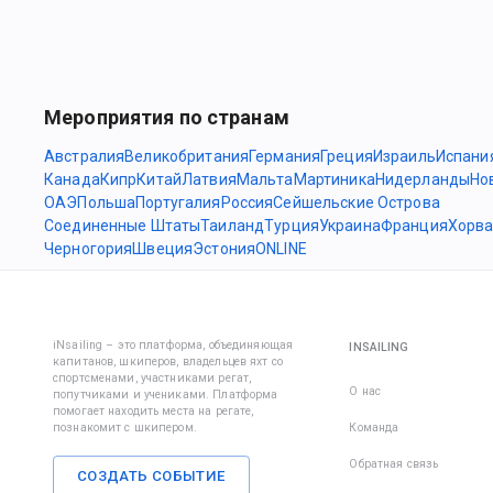
Мероприятия по странам
Австралия
Великобритания
Германия
Греция
Израиль
Испани
Канада
Кипр
Китай
Латвия
Мальта
Мартиника
Нидерланды
Но
ОАЭ
Польша
Португалия
Россия
Сейшельские Острова
Соединенные Штаты
Таиланд
Турция
Украина
Франция
Хорва
Черногория
Швеция
Эстония
ONLINE
iNsailing – это платформа, объединяющая
INSAILING
капитанов, шкиперов, владельцев яхт со
спортсменами, участниками регат,
О нас
попутчиками и учениками. Платформа
помогает находить места на регате,
познакомит с шкипером.
Команда
Обратная связь
СОЗДАТЬ СОБЫТИЕ