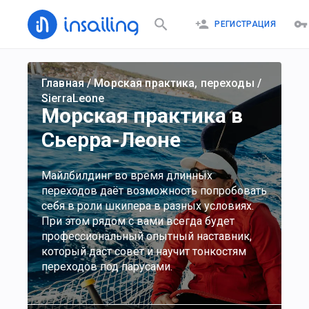
РЕГИСТРАЦИЯ
Главная
/
Морская практика, переходы
/
SierraLeone
Морская практика в
Сьерра-Леоне
Майлбилдинг во время длинных
переходов даёт возможность попробовать
себя в роли шкипера в разных условиях.
При этом рядом с вами всегда будет
профессиональный опытный наставник,
который даст совет и научит тонкостям
переходов под парусами.