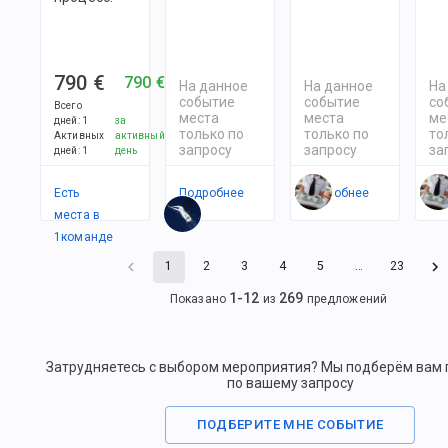
790 €
790 €
На данное
На данное
На
событие
событие
со
Всего
места
места
ме
дней
:
1
за
только по
только по
то
Активных
активный
запросу
запросу
за
дней
:
1
день
Есть
Подробнее
Подробнее
По
места в
1
командe
1
2
3
4
5
…
23
1
-
12
269
Показано
из
предложений
Затрудняетесь с выбором мероприятия? Мы подберём вам
по вашему запросу
ПОДБЕРИТЕ МНЕ СОБЫТИЕ