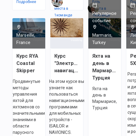
Подробнее
Есть
Есть
По
места в
места в
Регулярное
Ре
1
командe
1
командe
событие
со
Marseille,
Marmaris,
Ли
France
Turkey
Ки
Курс RYA
Курс
Яхта на
Pe
Coastal
"Электронная
день в
5
Skipper
навигация"
Мармарисе,
Pers
Турция
пот
Продвинутые
На этом курсе вы
и д
методы
узнаете как
Яхта на
яхта
управления
пользоваться
день в
воп
яхтой для
навигационными
Мармарисе,
в с
яхтсменов со
программами
Турция
сущ
значительными
для мобильных
ско
знаниями в
устройств -
изы
области
ISAILOR и
и р
парусного
NAVIONICS.