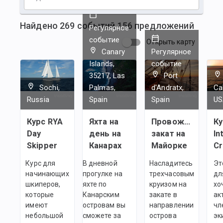
Найдено
269
событий
156
предложений
Регулярное
событие
Открыть карту
Canary
Регулярное
Islands,
событие
35217, Las
Port
Sochi,
Palmas,
d'Andratx,
Cal
Russia
Spain
Spain
US
Курс RYA
Яхта на
Провожаем
Ку
Day
день на
закат на
In
Skipper
Канарах
Майорке
C
Курс для
В дневной
Насладитесь
Эт
начинающих
прогулке на
трехчасовым
дл
шкиперов,
яхте по
круизом на
хо
которые
Канарским
закате в
ак
имеют
островам вы
направлении
чл
небольшой
сможете за
острова
эк