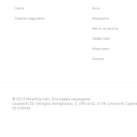
Cookie
Яхты
Служба поддержки
Маршруты
Места на регаты
Лайфстайл
Индустрия
Знания
© 2023 iNsailing.com,
Все права защищены
.
Laudend LTD, Georgiou Xenopoulou, 3, Office G2, 3106, Limassol, Cyprus,
25 030696