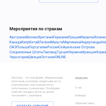
Мероприятия по странам
Австралия
Великобритания
Германия
Греция
Израиль
Испани
Канада
Кипр
Китай
Латвия
Мальта
Мартиника
Нидерланды
Но
ОАЭ
Польша
Португалия
Россия
Сейшельские Острова
Соединенные Штаты
Таиланд
Турция
Украина
Франция
Хорва
Черногория
Швеция
Эстония
ONLINE
iNsailing – это платформа, объединяющая
INSAILING
капитанов, шкиперов, владельцев яхт со
спортсменами, участниками регат,
О нас
попутчиками и учениками. Платформа
помогает находить места на регате,
познакомит с шкипером.
Команда
Обратная связь
СОЗДАТЬ СОБЫТИЕ