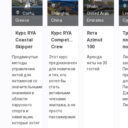
Dhabi,
Corfu,
Shanghai,
United Arab
Li
Greece
China
Emirates
Cy
Курс RYA
Курс RYA
Яхта
Тр
Coastal
Competent
Azimut
пл
Skipper
Crew
100
по
Продвинутые
Этот курс
Аренда
Ли
методы
предназначен
яхты на 30
за
управления
для новичков
гостей
Пи
яхтой для
и тех, кто
пр
яхтсменов со
хотел бы
дл
значительными
стать
Па
знаниями в
активными
Да
области
членами
ми
парусного
экипажа, а не
Ли
спорта и
просто
навигации,
пассажирами.
которые хотят