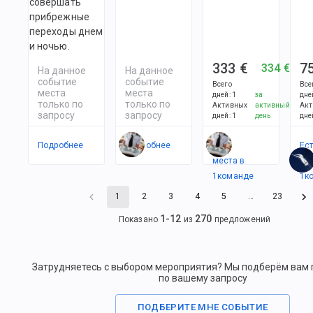
совершать
прибрежные
переходы днем
и ночью.
333 €
7
334 €
На данное
На данное
событие
событие
Всего
Все
места
места
дней
:
1
за
дне
только по
только по
Активных
активный
Акт
запросу
запросу
дней
:
1
день
дне
Подробнее
Подробнее
Есть
Ес
места в
ме
1
командe
1
к
1
2
3
4
5
…
23
1
-
12
270
Показано
из
предложений
Затрудняетесь с выбором мероприятия? Мы подберём вам
по вашему запросу
ПОДБЕРИТЕ МНЕ СОБЫТИЕ