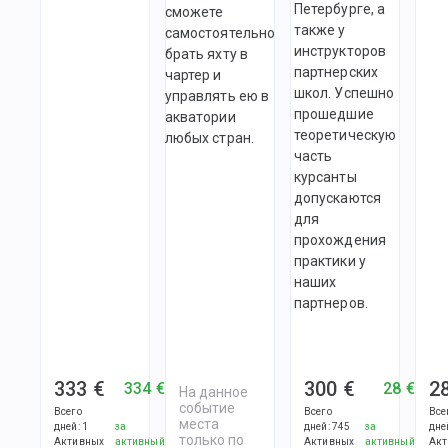
Петербурге, а
сможете
также у
самостоятельно
инструкторов
брать яхту в
партнерских
чартер и
школ. Успешно
управлять ею в
прошедшие
акватории
теоретическую
любых стран.
часть
курсанты
допускаются
для
прохождения
практики у
наших
партнеров.
333 €
300 €
2
334 €
28 €
На данное
событие
Всего
Всего
Все
места
дней
:
1
за
дней
:
745
за
дне
только по
Активных
активный
Активных
активный
Акт