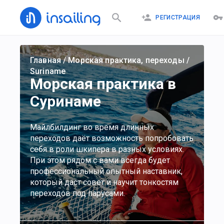
РЕГИСТРАЦИЯ
Главная
/
Морская практика, переходы
/
Suriname
Морская практика в
Суринаме
Майлбилдинг во время длинных
переходов даёт возможность попробовать
себя в роли шкипера в разных условиях.
При этом рядом с вами всегда будет
профессиональный опытный наставник,
который даст совет и научит тонкостям
переходов под парусами.