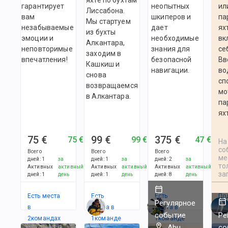
гарантирует
неопытных
ил
Лиссабона.
вам
шкиперов и
па
Мы стартуем
незабываемые
дает
ях
из бухты
эмоции и
необходимые
вк
Алкантара,
неповторимые
знания для
се
заходим в
впечатления!
безопасной
Вв
Кашкиш и
навигации.
во
снова
сп
возвращаемся
мо
в Алкантара.
па
ях
75 €
99 €
375 €
75 €
99 €
47 €
На
со
Всего
Всего
Всего
ме
дней
:
1
за
дней
:
1
за
дней
:
2
за
то
Активных
активный
Активных
активный
Активных
активный
за
дней
:
1
день
дней
:
1
день
дней
:
8
день
Есть места
Есть
Есть
По
Регулярное
в
места в
места в
событие
Ре
2
командах
1
командe
1
командe
Abu
со