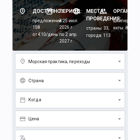
ДОСТУПНО:
ПЕРИОД:
МЕСТА
ОРГАНИЗА
ПРОВЕДЕНИЯ:
предложений:
c 25 июл.
шкиперы: 45
158
2026 г.
яхты: 84
страны: 33,
от €10/день
по 2 апр.
города: 113
2027 г.
Морская практика, переходы
Страна
Когда
Цена