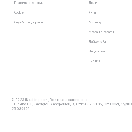
Правила и условия
Люди
Cookie
Яхты
Служба поддержки
Маршруты
Места на регаты
Лайфстайл
Индустрия
Знания
© 2023 iNsailing.com,
Все права защищены
.
Laudend LTD, Georgiou Xenopoulou, 3, Office G2, 3106, Limassol, Cyprus,
25 030696