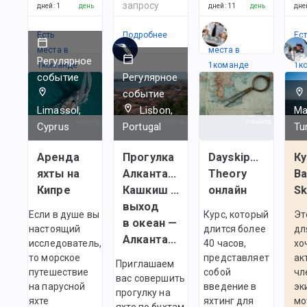
запросу
дней
:
1
день
дней
:
11
день
дне
Есть
Подробнее
Есть
Ес
места в
места в
ме
Регулярное
1
командe
1
командe
1
к
событие
Регулярное
событие
Limassol,
Lisbon,
Ma
Cyprus
Portugal
Tu
Аренда
Прогулка
Dayskipper
Ку
яхты на
Алкантара —
Theory
Ba
Кипре
Кашкиш —
онлайн
Sk
выход
Если в душе вы
Курс, который
Эт
в океан —
настоящий
длится более
дл
Алкантара
исследователь,
40 часов,
хо
то морское
представляет
ак
Приглашаем
путешествие
собой
чл
вас совершить
на парусной
введение в
эк
прогулку на
яхте
яхтинг для
мо
яхте по бухтам