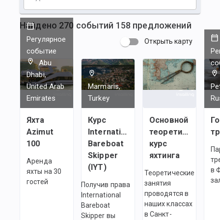
Найдено
270
событий
158
предложений
Регулярное
Открыть карту
событие
Ре
Abu
со
Dhabi,
United Arab
Marmaris,
Pe
Emirates
Turkey
Ru
Яхта
Курс
Основной
Г
Azimut
International
теоретический
100
Bareboat
курс
Па
Skipper
яхтинга
тр
Аренда
(IYT)
в 
яхты на 30
Теоретические
за
гостей
занятия
Получив права
проводятся в
International
наших классах
Bareboat
в Санкт-
Skipper вы