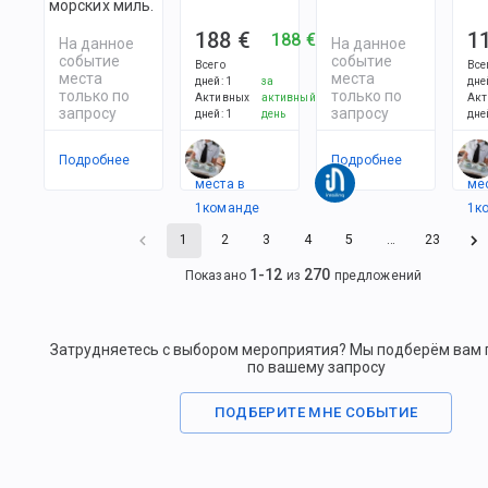
морских миль.
188 €
1
188 €
На данное
На данное
событие
событие
Всего
Все
места
места
дней
:
1
за
дне
только по
только по
Активных
активный
Акт
запросу
запросу
дней
:
1
день
дне
Подробнее
Есть
Подробнее
Ес
места в
ме
1
командe
1
к
1
2
3
4
5
…
23
1
-
12
270
Показано
из
предложений
Затрудняетесь с выбором мероприятия? Мы подберём вам
по вашему запросу
ПОДБЕРИТЕ МНЕ СОБЫТИЕ