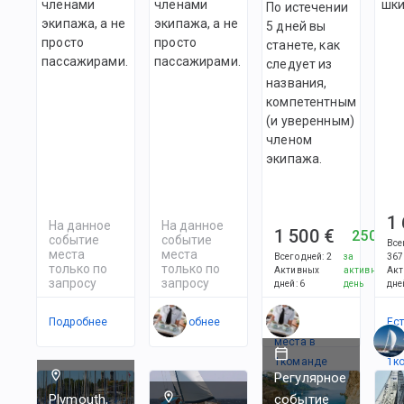
членами
членами
шки
По истечении
экипажа, а не
экипажа, а не
5 дней вы
просто
просто
станете, как
пассажирами.
пассажирами.
следует из
названия,
компетентным
(и уверенным)
членом
экипажа.
1
На данное
На данное
1 500 €
250 €
событие
событие
Все
места
места
Всего дней
:
2
за
367
только по
только по
Активных
активный
Акт
запросу
запросу
дней
:
6
день
дне
Подробнее
Подробнее
Есть
Ес
места в
ме
1
командe
1
к
Регулярное
Plymouth,
событие