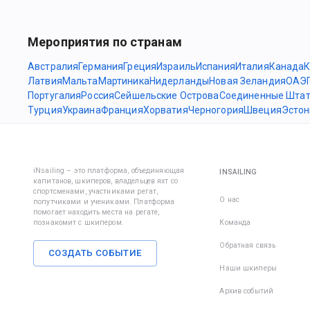
Мероприятия по странам
Австралия
Германия
Греция
Израиль
Испания
Италия
Канада
К
Латвия
Мальта
Мартиника
Нидерланды
Новая Зеландия
ОАЭ
Португалия
Россия
Сейшельские Острова
Соединенные Шта
Турция
Украина
Франция
Хорватия
Черногория
Швеция
Эстон
iNsailing – это платформа, объединяющая
INSAILING
капитанов, шкиперов, владельцев яхт со
спортсменами, участниками регат,
О нас
попутчиками и учениками. Платформа
помогает находить места на регате,
познакомит с шкипером.
Команда
Обратная связь
СОЗДАТЬ СОБЫТИЕ
Наши шкиперы
Архив событий