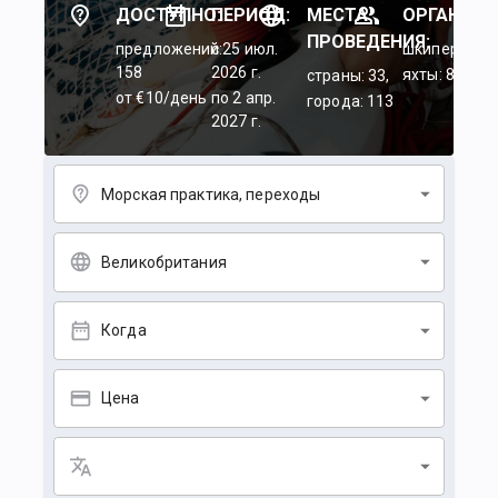
ДОСТУПНО:
ПЕРИОД:
МЕСТА
ОРГАНИЗА
ПРОВЕДЕНИЯ:
предложений:
c 25 июл.
шкиперы: 45
158
2026 г.
яхты: 84
страны: 33,
от €10/день
по 2 апр.
города: 113
2027 г.
Морская практика, переходы
Великобритания
Когда
Цена