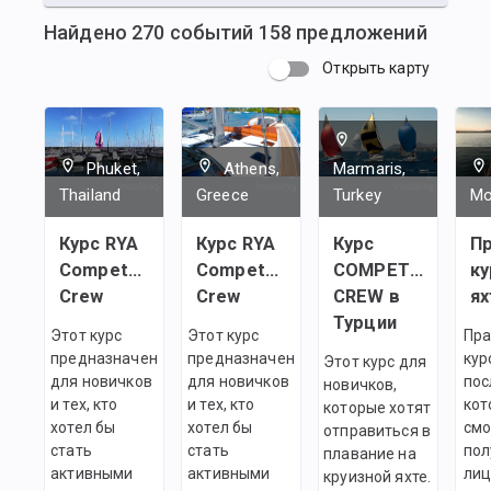
Найдено
270
событий
158
предложений
Открыть карту
Phuket,
Athens,
Marmaris,
Thailand
Greece
Turkey
Mo
Курс RYA
Курс RYA
Курс
Пр
Competent
Competent
COMPETENT
ку
Crew
Crew
CREW в
ях
Турции
Этот курс
Этот курс
Пра
предназначен
предназначен
кур
Этот курс для
для новичков
для новичков
пос
новичков,
и тех, кто
и тех, кто
кот
которые хотят
хотел бы
хотел бы
смо
отправиться в
стать
стать
пол
плавание на
активными
активными
ли
круизной яхте.