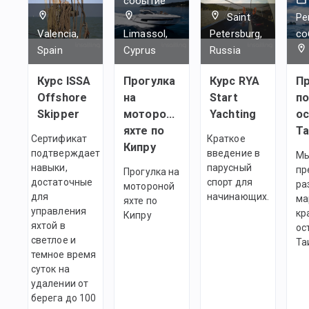
событие
Saint
Ре
Valencia,
Limassol,
Petersburg,
со
Spain
Cyprus
Russia
Курс ISSA
Прогулка
Курс RYA
Пр
Offshore
на
Start
п
Skipper
мотороной
Yachting
о
яхте по
Т
Сертификат
Краткое
Кипру
подтверждает
введение в
М
навыки,
парусный
пр
Прогулка на
достаточные
спорт для
ра
мотороной
для
начинающих.
ма
яхте по
управления
кр
Кипру
яхтой в
ос
светлое и
Та
темное время
суток на
удалении от
берега до 100