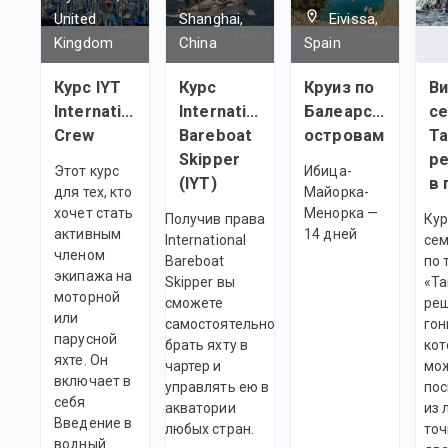
United
Shanghai,
Eivissa,
Kingdom
China
Spain
Курс IYT
Курс
Круиз по
В
International
International
Балеарским
с
Crew
Bareboat
островам
Та
Skipper
р
Этот курс
Ибица-
(IYT)
в 
для тех, кто
Майорка-
хочет стать
Менорка —
Получив права
Кур
активным
14 дней
International
се
членом
Bareboat
по 
экипажа на
Skipper вы
«Та
моторной
сможете
реш
или
самостоятельно
гон
парусной
брать яхту в
кот
яхте. Он
чартер и
мо
включает в
управлять ею в
пос
себя
акватории
из 
Введение в
любых стран.
точ
водный