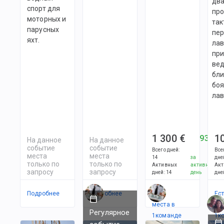
два
спорт для
про
моторных и
так
парусных
пе
яхт.
лав
пр
ве
бл
боя
лав
1 300 €
1
93 €
На данное
На данное
событие
событие
Всего дней
:
Все
места
места
14
за
дне
только по
только по
Активных
активный
Акт
запросу
запросу
дней
:
14
день
дне
Подробнее
Подробнее
Есть
Ес
места в
ме
Регулярное
1
командe
1
к