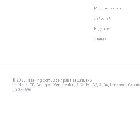
Места на регаты
Лайфстайл
Индустрия
Знания
© 2023 iNsailing.com,
Все права защищены
.
Laudend LTD, Georgiou Xenopoulou, 3, Office G2, 3106, Limassol, Cyprus,
25 030696