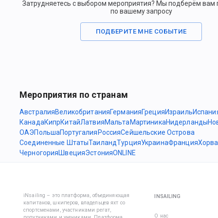
Затрудняетесь с выбором мероприятия? Мы подберём вам
по вашему запросу
ПОДБЕРИТЕ МНЕ СОБЫТИЕ
Мероприятия по странам
Австралия
Великобритания
Германия
Греция
Израиль
Испани
Канада
Кипр
Китай
Латвия
Мальта
Мартиника
Нидерланды
Но
ОАЭ
Польша
Португалия
Россия
Сейшельские Острова
Соединенные Штаты
Таиланд
Турция
Украина
Франция
Хорва
Черногория
Швеция
Эстония
ONLINE
iNsailing – это платформа, объединяющая
INSAILING
капитанов, шкиперов, владельцев яхт со
спортсменами, участниками регат,
О нас
попутчиками и учениками. Платформа