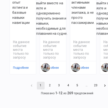
опыт
активными
выйти вместе на
выйти 
яхтинга и
членами
яхте и
яхте и
базовые
экипажа, а не
одновременно
однов
навыки
просто
получить знания и
получи
навигации
пассажирами.
навыки,
навыки
необходимые для
необх
плавания на судне.
плаван
На данное
На данное
На данное
На
событие
событие
событие
со
места
места
места
ме
только по
только по
только по
то
запросу
запросу
запросу
за
Подробнее
Подробнее
Подробнее
По
1
2
3
4
5
…
23
1
-
12
269
Показано
из
предложений