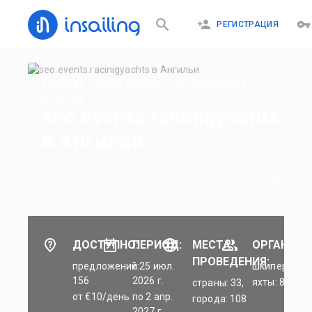
РЕГИСТРАЦИЯ
Главная
/
event.category.racinigYachts
/
Anguilla
seo.events.racinigyachts
в Ангильи
results.header.headerDescriptionCategory.racinigYachts
ДОСТУПНО:
ПЕРИОД:
МЕСТА
ОРГАНИЗА
ПРОВЕДЕНИЯ:
предложений:
c 25 июл.
шкиперы: 45
156
2026 г.
яхты: 84
страны: 33,
от €10/день
по 2 апр.
города: 108
2027 г.