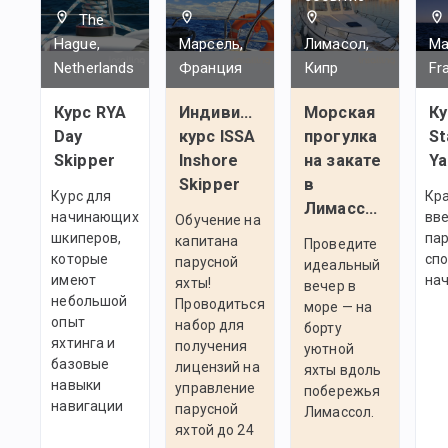
The
Hague,
Марсель,
Лимасол,
Mar
Netherlands
Франция
Кипр
Fr
Курс RYA
Индивидуальный
Морская
Ку
Day
курс ISSA
прогулка
St
Skipper
Inshore
на закате
Ya
Skipper
в
Курс для
Кр
Лимассоле
начинающих
вве
Обучение на
шкиперов,
па
капитана
Проведите
которые
спо
парусной
идеальный
имеют
на
яхты!
вечер в
небольшой
Проводиться
море — на
опыт
набор для
борту
яхтинга и
получения
уютной
базовые
лицензий на
яхты вдоль
навыки
управление
побережья
навигации
парусной
Лимассол.
яхтой до 24