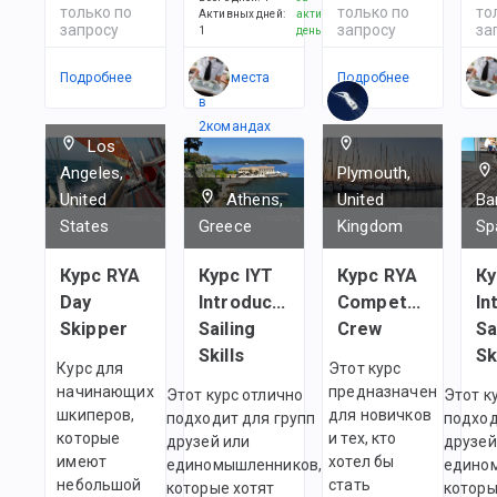
только по
только по
то
Активных дней
:
активный
запросу
запросу
за
1
день
Подробнее
Есть места
Подробнее
По
в
2
командах
Los
Angeles,
Plymouth,
United
Athens,
United
Ba
States
Greece
Kingdom
Sp
Курс RYA
Курс IYT
Курс RYA
Ку
Day
Introductory
Competent
In
Skipper
Sailing
Crew
Sa
Skills
Sk
Курс для
Этот курс
начинающих
предназначен
Этот курс отлично
Этот к
шкиперов,
для новичков
подходит для групп
подход
которые
и тех, кто
друзей или
друзей
имеют
хотел бы
единомышленников,
едино
небольшой
стать
которые хотят
которы