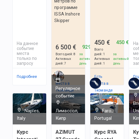
метров по
программе
ISSA Inshore
Skipper
450 €
450 €
На данное
На
6 500 €
929 €
событие
со
Всего
места
ме
Всего дней
:
8
за
дней
:
1
за
только по
то
Активных
активный
Активных
активный
запросу
за
дней
:
7
день
дней
:
1
день
Подробнее
Есть
Есть
По
места в
места в
Регулярное
1
командe
1
командe
событие
Br
Naples,
Лимассол,
Faro,
Un
Italy
Кипр
Portugal
Ki
Курс
AZIMUT
Курс RYA
Ку