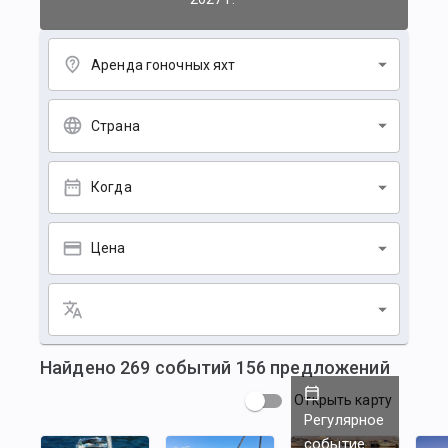
Аренда гоночных яхт
Страна
Когда
Цена
Найдено
269
событий
156
предложений
Открыть карту
Регулярное
событие