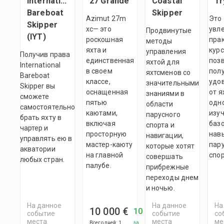
International
27 Grande
Coastal
Tr
Bareboat
Skipper
Azimut 27m
Это
Skipper
xc— это
увл
Продвинутые
(IYT)
роскошная
пра
методы
яхта и
курс
управления
Получив права
единственная
поз
яхтой для
International
в своем
пол
яхтсменов со
Bareboat
классе,
удо
значительными
Skipper вы
оснащенная
от я
знаниями в
сможете
пятью
одн
области
самостоятельно
каютами,
изу
парусного
брать яхту в
включая
баз
спорта и
чартер и
просторную
нав
навигации,
управлять ею в
мастер-каюту
пар
которые хотят
акватории
на главной
спор
совершать
любых стран.
палубе.
прибрежные
переходы днем
и ночью.
На данное
На данное
На
10 000 €
10 000 €
событие
событие
со
места
места
ме
Всего дней
:
1
за